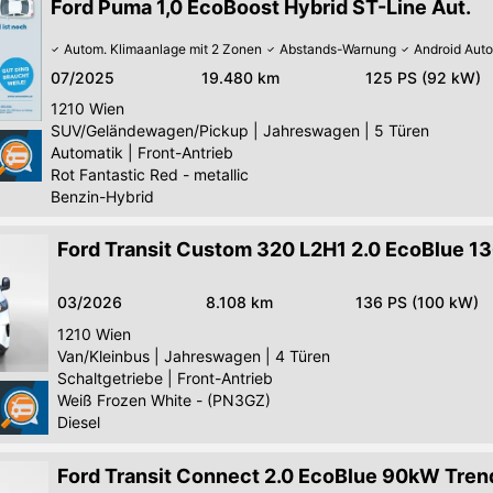
Ford Puma 1,0 EcoBoost Hybrid ST-Line Aut.
Autom. Klimaanlage mit 2 Zonen
Abstands-Warnung
Android Auto
07/2025
19.480 km
125 PS (92 kW)
1210
Wien
SUV/Geländewagen/Pickup
|
Jahreswagen
|
5 Türen
Automatik
|
Front-Antrieb
Rot Fantastic Red - metallic
Benzin-Hybrid
Ford Transit Custom 320 L2H1 2.0 EcoBlue 1
03/2026
8.108 km
136 PS (100 kW)
1210
Wien
Van/Kleinbus
|
Jahreswagen
|
4 Türen
Schaltgetriebe
|
Front-Antrieb
Weiß Frozen White - (PN3GZ)
Diesel
Ford Transit Connect 2.0 EcoBlue 90kW Tren