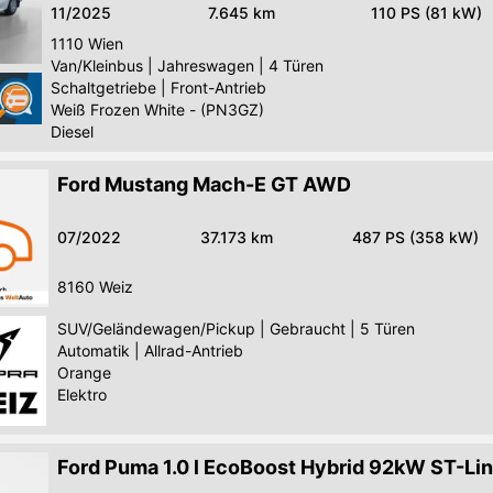
11/2025
7.645 km
110 PS (81 kW)
1110
Wien
Van/Kleinbus
|
Jahreswagen
|
4 Türen
Schaltgetriebe
|
Front-Antrieb
Weiß Frozen White - (PN3GZ)
Diesel
Ford Mustang Mach-E GT AWD
07/2022
37.173 km
487 PS (358 kW)
8160
Weiz
SUV/Geländewagen/Pickup
|
Gebraucht
|
5 Türen
Automatik
|
Allrad-Antrieb
Orange
Elektro
Ford Puma 1.0 l EcoBoost Hybrid 92kW ST-Li