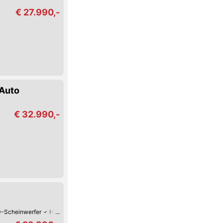
€ 27.990,-
 Auto
€ 32.990,-
-Scheinwerfer
Hill Holder / Berg-Anfahrhilfe
Park-Assistent hinten
Park-A