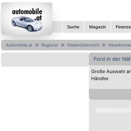
Suche
Magazin
Finanze
Automobile.at
Regional
Niederösterreich
Neunkirche
Ford in der N
Große Auswahl an
Händler.