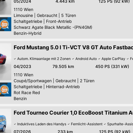
05/2024
4.443 km
125 PS (92 kW)
1110
Wien
Limousine
|
Gebraucht
|
5 Türen
Schaltgetriebe
|
Front-Antrieb
Schwarz Agate Black Metallic -(PN4GM)
Benzin-Hybrid
Ford Mustang 5.0 l Ti-VCT V8 GT Auto Fastba
Autom. Klimaanlage mit 2 Zonen
Android Auto
Apple CarPlay
F
04/2023
79.505 km
450 PS (331 kW)
1110
Wien
Coupé/Sportwagen
|
Gebraucht
|
2 Türen
Schaltgetriebe
|
Hinterrad-Antrieb
Rot Race Red
Benzin
Ford Tourneo Courier 1,0 EcoBoost Titanium A
Induktives Laden des Handys
Fernlicht-Assistent
Spurhalte-Assi
07/2026
233 km
125 PS (92 kW)