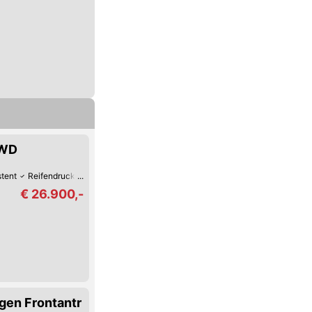
4WD
stent
Reifendruck-Kontrolle
Lordosenstütze
Lederlenkrad
LED-Scheinw
€ 26.900,-
gen Frontantr