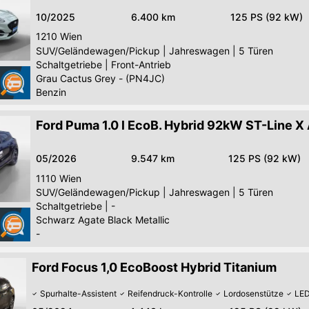
10/2025
6.400 km
125 PS (92 kW)
1210
Wien
SUV/Geländewagen/Pickup
|
Jahreswagen
|
5 Türen
Schaltgetriebe
|
Front-Antrieb
Grau Cactus Grey - (PN4JC)
Benzin
Ford Puma 1.0 l EcoB. Hybrid 92kW ST-Line X
05/2026
9.547 km
125 PS (92 kW)
1110
Wien
SUV/Geländewagen/Pickup
|
Jahreswagen
|
5 Türen
Schaltgetriebe
|
-
Schwarz Agate Black Metallic
-
Ford Focus 1,0 EcoBoost Hybrid Titanium
Spurhalte-Assistent
Reifendruck-Kontrolle
Lordosenstütze
LED