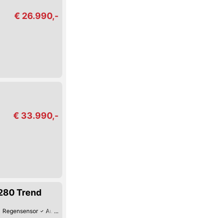
€ 26.990,-
€ 33.990,-
 280 Trend
Regensensor
Autom. Klimaanlage
Zentralverriegelung
Elektrische Fenst