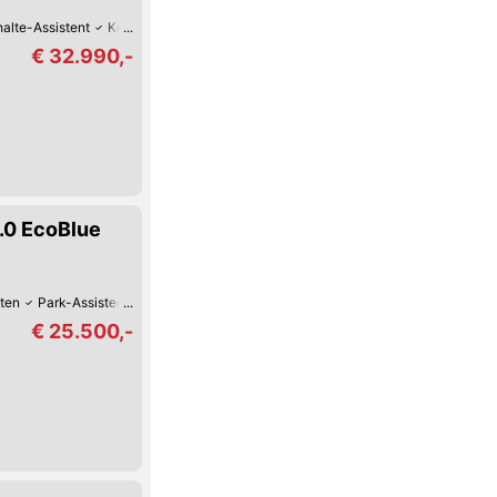
alte-Assistent
Keyless Go
Schiebetür
Müdigkeitserkennung
Lederlenk
€ 32.990,-
.0 EcoBlue
nten
Park-Assistent vorne
Bluetooth
Tag-Fahrlicht
Multifunktions-Lenk
€ 25.500,-