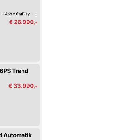
Apple CarPlay
Verkehrszeichen-Erkennung
Reifendruck-Kontrolle
Lor
€ 26.990,-
36PS Trend
€ 33.990,-
d Automatik