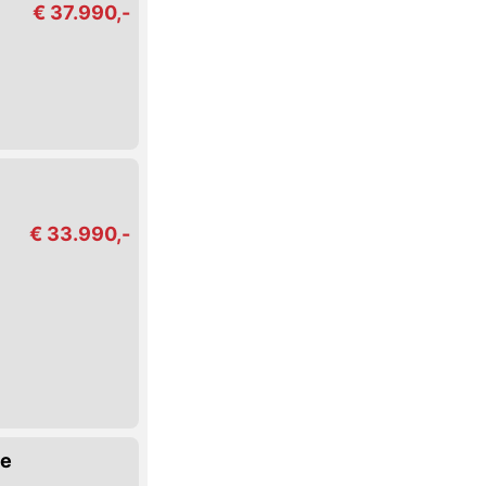
€ 37.990,-
€ 33.990,-
ne