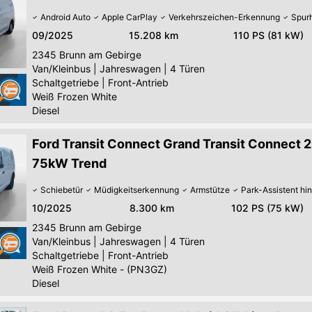
Android Auto
Apple CarPlay
Verkehrszeichen-Erkennung
Spurh
09/2025
15.208 km
110 PS (81 kW)
2345
Brunn am Gebirge
Van/Kleinbus
|
Jahreswagen
|
4 Türen
Schaltgetriebe
|
Front-Antrieb
Weiß Frozen White
Diesel
Ford Transit Connect Grand Transit Connect 2
75kW Trend
Schiebetür
Müdigkeitserkennung
Armstütze
Park-Assistent hi
10/2025
8.300 km
102 PS (75 kW)
2345
Brunn am Gebirge
Van/Kleinbus
|
Jahreswagen
|
4 Türen
Schaltgetriebe
|
Front-Antrieb
Weiß Frozen White - (PN3GZ)
Diesel