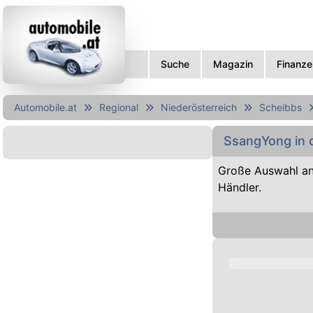
Suche
Magazin
Finanze
Automobile.at
Regional
Niederösterreich
Scheibbs
SsangYong in 
Große Auswahl a
Händler.