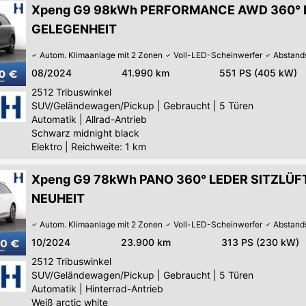
Xpeng G9 98kWh PERFORMANCE AWD 360° 
GELEGENHEIT
Autom. Klimaanlage mit 2 Zonen
Voll-LED-Scheinwerfer
Abstand
08/2024
41.990 km
551 PS (405 kW)
2512
Tribuswinkel
SUV/Geländewagen/Pickup
|
Gebraucht
|
5 Türen
Automatik
|
Allrad-Antrieb
Schwarz midnight black
Elektro
|
Reichweite: 1 km
Xpeng G9 78kWh PANO 360° LEDER SITZLÜ
NEUHEIT
Autom. Klimaanlage mit 2 Zonen
Voll-LED-Scheinwerfer
Abstand
10/2024
23.900 km
313 PS (230 kW)
2512
Tribuswinkel
SUV/Geländewagen/Pickup
|
Gebraucht
|
5 Türen
Automatik
|
Hinterrad-Antrieb
Weiß arctic white