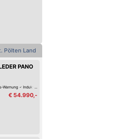
. Pölten Land
LEDER PANO
s-Warnung
Induktives Laden des Handys
Android Auto
Apple CarPlay
D
€ 54.990,-