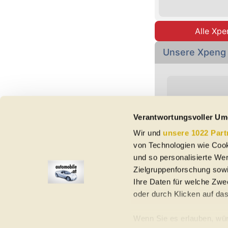
Alle Xpe
Unsere Xpeng
Verantwortungsvoller Um
Wir und
unsere 1022 Part
Vorbehaltlich Irrtümer,
von Technologien wie Cook
etc. beziehen sich au
Nutzungsbedingungen ke
und so personalisierte We
Zielgruppenforschung sowi
Ihre Daten für welche Zwec
oder durch Klicken auf da
Elektroautos
Gebrauchtwagen
Neuwagen
Jahreswagen
Regional
A
Wenn Sie es erlauben, wür