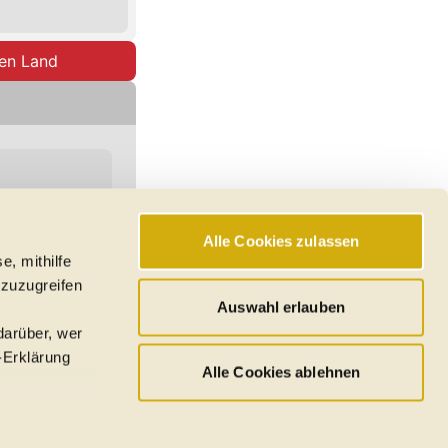
ten Land
Alle Cookies zulassen
e, mithilfe
hswerte, Reichweiten
 zuzugreifen
den
Auswahl erlauben
darüber, wer
-Erklärung
Alle Cookies ablehnen