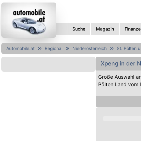
Suche
Magazin
Finanze
Automobile.at
Regional
Niederösterreich
St. Pölten 
Xpeng in der N
Große Auswahl an
Pölten Land vom 