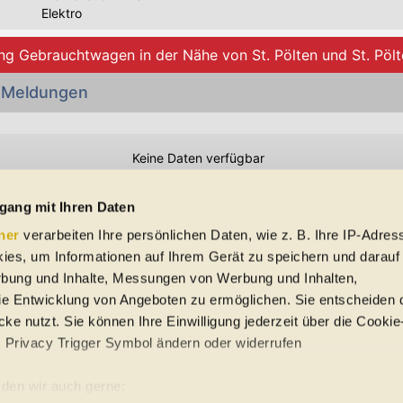
Elektro
ng Gebrauchtwagen in der Nähe von St. Pölten und St. Pöl
 Meldungen
Keine Daten verfügbar
Preisangaben in den Meldungen gelten für Deutschland. Quelle: Auto-News
gang mit Ihren Daten
ner
verarbeiten Ihre persönlichen Daten, wie z. B. Ihre IP-Adress
 Schreibfehler und Zwischenverkauf. Hinweis: Technische Daten, Verbrauc
ies, um Informationen auf Ihrem Gerät zu speichern und darauf
f EU-Normen sowie auf Neuwagen. automobile.at übernimmt entsprechend 
ine Gewähr für die Richtigkeit der Angaben.
rbung und Inhalte, Messungen von Werbung und Inhalten,
e Entwicklung von Angeboten zu ermöglichen. Sie entscheiden 
ke nutzt. Sie können Ihre Einwilligung jederzeit über die Cookie
s Privacy Trigger Symbol ändern oder widerrufen
uto-Händler
den wir auch gerne: