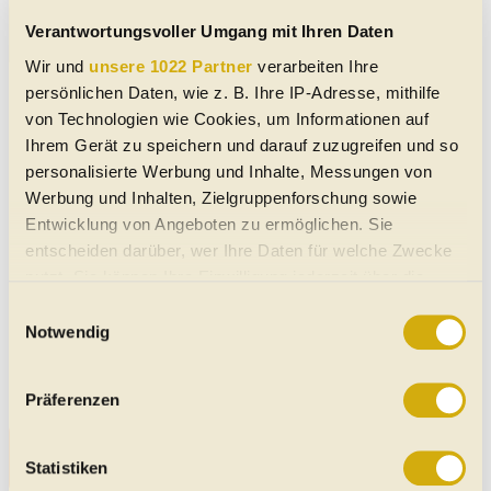
Aktuelle Evum Gebrauchtwagen in der Nähe von Linz und
Verantwortungsvoller Umgang mit Ihren Daten
Linz Land
Wir und
unsere 1022 Partner
verarbeiten Ihre
Evum Acar Pritschenwagen
persönlichen Daten, wie z. B. Ihre IP-Adresse, mithilfe
von Technologien wie Cookies, um Informationen auf
07/2023
1.500 km
35 PS (26 kW)
€ 32.676,-
Ihrem Gerät zu speichern und darauf zuzugreifen und so
4400
Steyr
personalisierte Werbung und Inhalte, Messungen von
MwSt. ausweisbar
-
|
Gebraucht
|
-
-
|
Allrad-Antrieb
Werbung und Inhalten, Zielgruppenforschung sowie
Weiß
Elektro
Entwicklung von Angeboten zu ermöglichen. Sie
entscheiden darüber, wer Ihre Daten für welche Zwecke
Evum aCar Allrad Elektrisch
nutzt. Sie können Ihre Einwilligung jederzeit über die
Cookie-Erklärung oder durch Klicken auf das Privacy
06/2023
150 km
27 PS (20 kW)
Einwilligungsauswahl
€ 31.990,-
Trigger Symbol ändern oder widerrufen
Notwendig
4060
Leonding
MwSt. ausweisbar
-
|
Gebraucht
|
-
Automatik
|
Allrad-Antrieb
Wenn Sie es erlauben, würden wir auch gerne:
Grün
Elektro
Präferenzen
Informationen über Ihre geografische Lage erfassen,
welche bis auf einige Meter genau sein können
Alle Evum Gebrauchtwagen in der Nähe von Linz
Ihr Gerät durch aktives Scannen nach bestimmten
Statistiken
und Linz Land