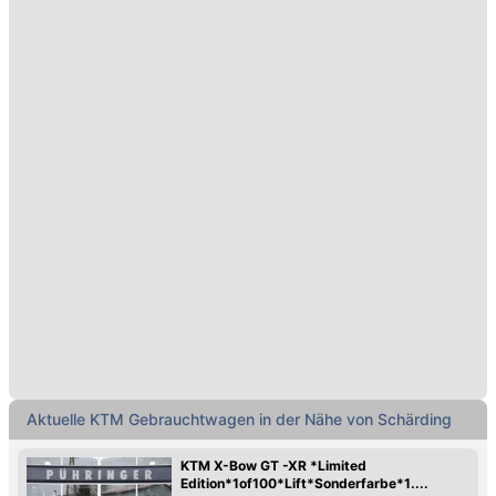
Aktuelle KTM Gebrauchtwagen in der Nähe von Schärding
KTM X-Bow GT -XR *Limited
Edition*1of100*Lift*Sonderfarbe*1....