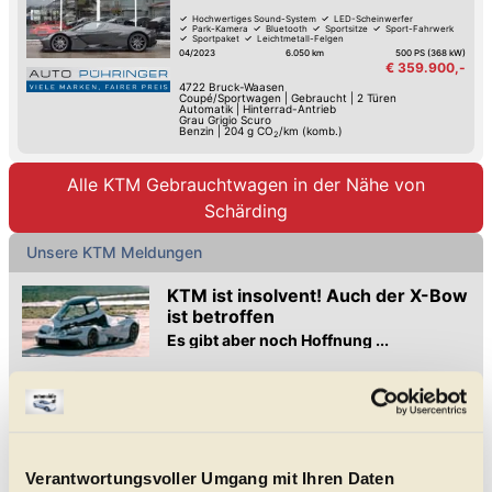
Hochwertiges Sound-System
LED-Scheinwerfer
Park-Kamera
Bluetooth
Sportsitze
Sport-Fahrwerk
Sportpaket
Leichtmetall-Felgen
04/2023
6.050 km
500 PS (368 kW)
€ 359.900,-
4722
Bruck-Waasen
Coupé/Sportwagen
|
Gebraucht
|
2 Türen
Automatik
|
Hinterrad-Antrieb
Grau Grigio Scuro
Benzin
|
204
g CO
/km (komb.)
2
Alle KTM Gebrauchtwagen in der Nähe von
Schärding
Unsere KTM Meldungen
KTM ist insolvent! Auch der X-Bow
ist betroffen
Es gibt aber noch Hoffnung ...
KTM musste einen Sanierungsantrag stellen, um eine
komplette Insolvenz noch abwenden zu können. Wir haben
die Hintergründe.
KTM X-Bow GT-XR: Rennauto mit
Straßenzulassung und Audi-R5-
Verantwortungsvoller Umgang mit Ihren Daten
Turbo