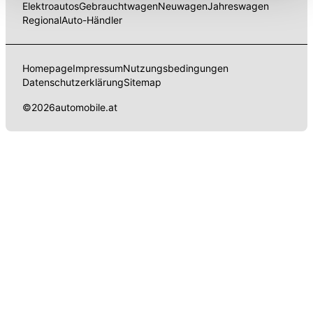
Elektroautos
Gebrauchtwagen
Neuwagen
Jahreswagen
können die Einstellungen jederzeit in unserer
Regional
Auto-Händler
Datenschutzerklärung
anpassen.
Homepage
Impressum
Nutzungsbedingungen
Datenschutzerklärung
Sitemap
©
2026
automobile.at