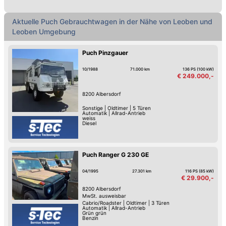
Aktuelle Puch Gebrauchtwagen in der Nähe von Leoben und
Leoben Umgebung
Puch Pinzgauer
10/1988
71.000 km
136 PS (100 kW)
€ 249.000,-
8200
Albersdorf
Sonstige
|
Oldtimer
|
5 Türen
Automatik
|
Allrad-Antrieb
weiss
Diesel
Puch Ranger G 230 GE
04/1995
27.301 km
116 PS (85 kW)
€ 29.900,-
8200
Albersdorf
MwSt. ausweisbar
Cabrio/Roadster
|
Oldtimer
|
3 Türen
Automatik
|
Allrad-Antrieb
Grün grün
Benzin