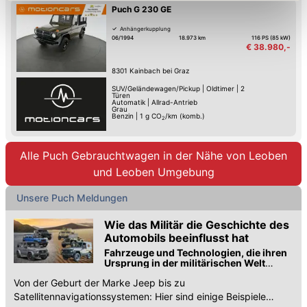
geben. Bitte beachten Sie, dass durch eine
Puch G 230 GE
Einschränkung womöglich nicht mehr alle
Anhängerkupplung
Funktionalitäten der Website zur Verfügung stehen. Sie
06/1994
18.973 km
116 PS (85 kW)
€ 38.980,-
können die Einstellungen jederzeit in unserer
Datenschutzerklärung
anpassen.
8301
Kainbach bei Graz
SUV/Geländewagen/Pickup
|
Oldtimer
|
2
Türen
Automatik
|
Allrad-Antrieb
Grau
Benzin
|
1
g CO
/km (komb.)
2
Alle Puch Gebrauchtwagen in der Nähe von Leoben
und Leoben Umgebung
Unsere Puch Meldungen
Wie das Militär die Geschichte des
Automobils beeinflusst hat
Fahrzeuge und Technologien, die ihren
Ursprung in der militärischen Welt
haben und dann zivil genutzt wurden
Von der Geburt der Marke Jeep bis zu
Satellitennavigationssystemen: Hier sind einige Beispiele