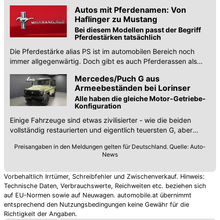
dafür, wie Militär und Automobil zusammengefunden haben.
Autos mit Pferdenamen: Von
Haflinger zu Mustang
Bei diesem Modellen passt der Begriff
Pferdestärken tatsächlich
Die Pferdestärke alias PS ist im automobilen Bereich noch
immer allgegenwärtig. Doch gibt es auch Pferderassen als
Modellnamen? Durchaus.
Mercedes/Puch G aus
Armeebeständen bei Lorinser
Alle haben die gleiche Motor-Getriebe-
Konfiguration
Einige Fahrzeuge sind etwas zivilisierter - wie die beiden
vollständig restaurierten und eigentlich teuersten G, aber
andere sind reines Militärgold.
Preisangaben in den Meldungen gelten für Deutschland. Quelle: Auto-
News
Vorbehaltlich Irrtümer, Schreibfehler und Zwischenverkauf. Hinweis:
Technische Daten, Verbrauchswerte, Reichweiten etc. beziehen sich
auf EU-Normen sowie auf Neuwagen. automobile.at übernimmt
entsprechend den Nutzungsbedingungen keine Gewähr für die
Richtigkeit der Angaben.