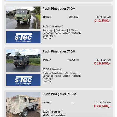
Puch Pinzgauer 710M
01/1976
51.153 km
87 PS (64 kW)
€ 12.500,-
8200
Albersdorf
Sonstige
|
Oldtimer
|
3 Türen
Schaltgetriebe
|
Allrad-Antrieb
Grün grün
Benzin
Puch Pinzgauer 710M
04/1977
82.736 km
87 PS (64 kW)
€ 29.900,-
8200
Albersdorf
Cabrio/Roadster
|
Oldtimer
|
-
Schaltgetriebe
|
Allrad-Antrieb
Grün grün
Benzin
Puch Pinzgauer 718 M
01/1994
-
105 PS (77 kW)
€ 24.500,-
8200
Albersdorf
MwSt. ausweisbar