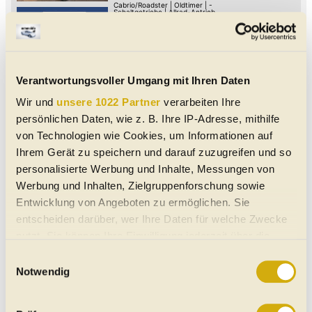
Cabrio/Roadster
|
Oldtimer
|
-
Schaltgetriebe
|
Allrad-Antrieb
Beige beige
Diesel
Puch Pinzgauer 718 M
Verantwortungsvoller Umgang mit Ihren Daten
01/1994
-
105 PS (77 kW)
€ 36.000,-
Wir und
unsere 1022 Partner
verarbeiten Ihre
8200
Albersdorf
MwSt. ausweisbar
persönlichen Daten, wie z. B. Ihre IP-Adresse, mithilfe
Cabrio/Roadster
|
Oldtimer
|
3 Türen
Schaltgetriebe
|
Allrad-Antrieb
Beige beige
von Technologien wie Cookies, um Informationen auf
Diesel
Ihrem Gerät zu speichern und darauf zuzugreifen und so
personalisierte Werbung und Inhalte, Messungen von
Puch Pinzgauer 718 M
Werbung und Inhalten, Zielgruppenforschung sowie
01/1994
-
105 PS (77 kW)
Entwicklung von Angeboten zu ermöglichen. Sie
€ 36.000,-
8200
Albersdorf
entscheiden darüber, wer Ihre Daten für welche Zwecke
MwSt. ausweisbar
nutzt. Sie können Ihre Einwilligung jederzeit über die
Cabrio/Roadster
|
Oldtimer
|
3 Türen
Schaltgetriebe
|
Allrad-Antrieb
Beige beige
Cookie-Erklärung oder durch Klicken auf das Privacy
Einwilligungsauswahl
Diesel
Trigger Symbol ändern oder widerrufen
Notwendig
Puch Pinzgauer 718 K
Wenn Sie es erlauben, würden wir auch gerne: