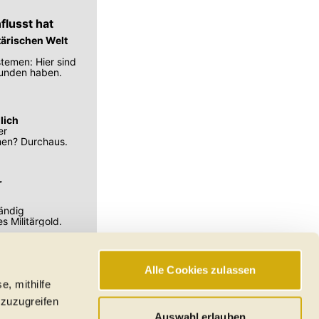
flusst hat
tärischen Welt
temen: Hier sind
funden haben.
lich
er
men? Durchaus.
r
tändig
s Militärgold.
Alle Cookies zulassen
e, mithilfe
hswerte, Reichweiten
 zuzugreifen
den
Auswahl erlauben