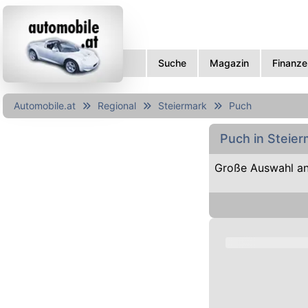
Suche
Magazin
Finanze
Automobile.at
Regional
Steiermark
Puch
Puch in Steie
Große Auswahl an