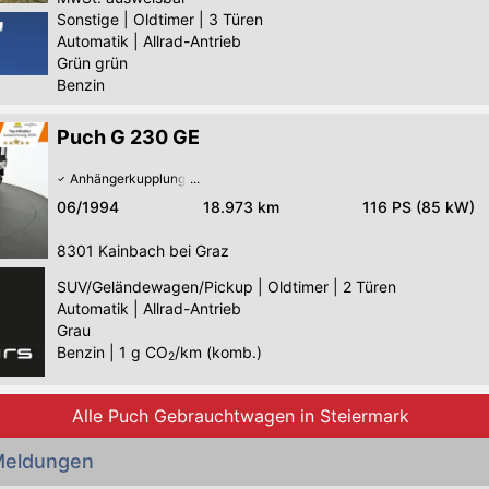
Sonstige
|
Oldtimer
|
3 Türen
Automatik
|
Allrad-Antrieb
Grün grün
Benzin
Puch G 230 GE
Anhängerkupplung
06/1994
18.973 km
116 PS (85 kW)
8301
Kainbach bei Graz
SUV/Geländewagen/Pickup
|
Oldtimer
|
2 Türen
Automatik
|
Allrad-Antrieb
Grau
Benzin
|
1
g CO
/km (komb.)
2
Alle Puch Gebrauchtwagen in Steiermark
Meldungen