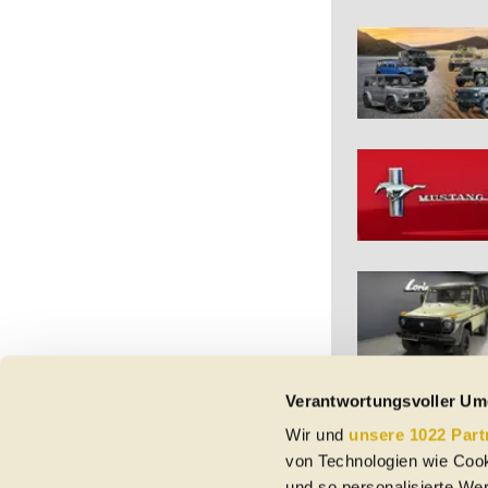
Verantwortungsvoller Um
Wir und
unsere 1022 Part
Vorbehaltlich Irrtümer,
von Technologien wie Cook
etc. beziehen sich au
und so personalisierte We
Nutzungsbedingungen ke