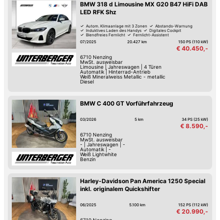
BMW 318 d Limousine MX G20 B47 HiFi DAB
LED RFK Shz
Autom. Klimaanlage mit 3 Zonen
Abstands-Warnung
Induktives Laden des Handys
Digitales Cockpit
Blendfreies Fernlicht
Fernlicht-Assistent
Verkehrszeichen-Erkennung
USB
07/2025
20.427 km
150 PS (110 kW)
€ 40.450,-
6710
Nenzing
MwSt. ausweisbar
Limousine
|
Jahreswagen
|
4 Türen
Automatik
|
Hinterrad-Antrieb
Weiß Mineralweiss Metallic - metallic
Diesel
BMW C 400 GT Vorführfahrzeug
03/2026
5 km
34 PS (25 kW)
€ 8.590,-
6710
Nenzing
MwSt. ausweisbar
-
|
Jahreswagen
|
-
Automatik
|
-
Weiß Lightwhite
Benzin
Harley-Davidson Pan America 1250 Special
inkl. originalem Quickshifter
06/2025
5.100 km
152 PS (112 kW)
€ 20.990,-