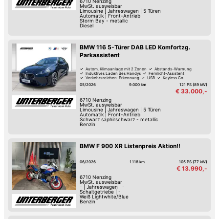
6710
Nenzing
MwSt. ausweisbar
Limousine
|
Jahreswagen
|
5 Türen
Automatik
|
Front-Antrieb
Storm Bay - metallic
Diesel
BMW 116 5-Türer DAB LED Komfortzg.
Parkassistent
Autom. Klimaanlage mit 2 Zonen
Abstands-Warnung
Induktives Laden des Handys
Fernlicht-Assistent
Verkehrszeichen-Erkennung
USB
Keyless Go
Reifendruck-Kontrolle
05/2026
9.000 km
121 PS (89 kW)
€ 33.000,-
6710
Nenzing
MwSt. ausweisbar
Limousine
|
Jahreswagen
|
5 Türen
Automatik
|
Front-Antrieb
Schwarz saphirschwarz - metallic
Benzin
BMW F 900 XR Listenpreis Aktion!!
06/2026
1.118 km
105 PS (77 kW)
€ 13.990,-
6710
Nenzing
MwSt. ausweisbar
-
|
Jahreswagen
|
-
Schaltgetriebe
|
-
Weiß Lightwhite/Blue
Benzin