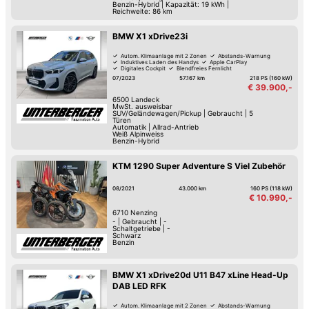
Benzin-Hybrid
|
Kapazität: 19 kWh |
Reichweite: 86 km
BMW X1 xDrive23i
Autom. Klimaanlage mit 2 Zonen
Abstands-Warnung
Induktives Laden des Handys
Apple CarPlay
Digitales Cockpit
Blendfreies Fernlicht
Fernlicht-Assistent
USB
07/2023
57.167 km
218 PS (160 kW)
€ 39.900,-
6500
Landeck
MwSt. ausweisbar
SUV/Geländewagen/Pickup
|
Gebraucht
|
5
Türen
Automatik
|
Allrad-Antrieb
Weiß Alpinweiss
Benzin-Hybrid
KTM 1290 Super Adventure S Viel Zubehör
08/2021
43.000 km
160 PS (118 kW)
€ 10.990,-
6710
Nenzing
-
|
Gebraucht
|
-
Schaltgetriebe
|
-
Schwarz
Benzin
BMW X1 xDrive20d U11 B47 xLine Head-Up
DAB LED RFK
Autom. Klimaanlage mit 2 Zonen
Abstands-Warnung