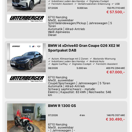
Induktives Laden des Handys
Digitales Cockpit
Fernlicht-Assistent
Verkehrszeichen-Erkennung
USB
Spurhalte-Assistent
07/2026
9.000 km
150 PS (110 kW)
€ 57.500,-
6710
Nenzing
MwSt. ausweisbar
SUV/Geländewagen/Pickup
|
Jahreswagen
|
5
Türen
Automatik
|
Allrad-Antrieb
Weiß Alpinweiss
Diesel
BMW i4 xDrive40 Gran Coupe G26 XE2 M
Sportpaket DAB
Autom. Klimaanlage mit 2 Zonen
Abstands-Warnung
Induktives Laden des Handys
Android Auto
Apple CarPlay
Digitales Cockpit
Fernlicht-Assistent
Verkehrszeichen-Erkennung
08/2026
5.000 km
400 PS (294 kW)
€ 67.000,-
6710
Nenzing
MwSt. ausweisbar
Coupé/Sportwagen
|
Jahreswagen
|
5 Türen
Automatik
|
Allrad-Antrieb
Schwarz saphirschwarz - metallic
Elektro
|
Kapazität: 83 kWh | Reichweite: 546
km
BMW R 1300 GS
07/2026
4 km
146 PS (107 kW)
€ 30.490,-
6710
Nenzing
MwSt. ausweisbar
-
|
Jahreswagen
|
-