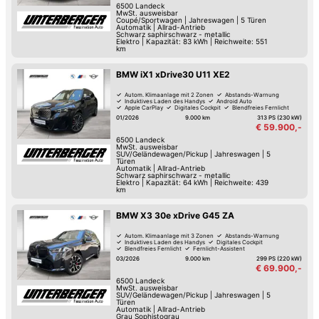
6500
Landeck
MwSt. ausweisbar
Coupé/Sportwagen
|
Jahreswagen
|
5 Türen
Automatik
|
Allrad-Antrieb
Schwarz saphirschwarz - metallic
Elektro
|
Kapazität: 83 kWh | Reichweite: 551
km
BMW iX1 xDrive30 U11 XE2
Autom. Klimaanlage mit 2 Zonen
Abstands-Warnung
Induktives Laden des Handys
Android Auto
Apple CarPlay
Digitales Cockpit
Blendfreies Fernlicht
Fernlicht-Assistent
01/2026
9.000 km
313 PS (230 kW)
€ 59.900,-
6500
Landeck
MwSt. ausweisbar
SUV/Geländewagen/Pickup
|
Jahreswagen
|
5
Türen
Automatik
|
Allrad-Antrieb
Schwarz saphirschwarz - metallic
Elektro
|
Kapazität: 64 kWh | Reichweite: 439
km
BMW X3 30e xDrive G45 ZA
Autom. Klimaanlage mit 3 Zonen
Abstands-Warnung
Induktives Laden des Handys
Digitales Cockpit
Blendfreies Fernlicht
Fernlicht-Assistent
Verkehrszeichen-Erkennung
Spurwechsel-Assistent
03/2026
9.000 km
299 PS (220 kW)
€ 69.900,-
6500
Landeck
MwSt. ausweisbar
SUV/Geländewagen/Pickup
|
Jahreswagen
|
5
Türen
Automatik
|
Allrad-Antrieb
Grau Sophistograu