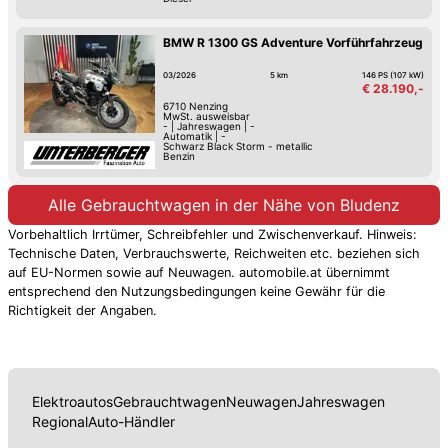
BMW R 1300 GS Adventure Vorführfahrzeug
03/2026
5 km
146 PS (107 kW)
€ 28.190,-
6710
Nenzing
MwSt. ausweisbar
-
|
Jahreswagen
|
-
Automatik
|
-
Schwarz Black Storm - metallic
Benzin
Alle Gebrauchtwagen in der Nähe von Bludenz
Vorbehaltlich Irrtümer, Schreibfehler und Zwischenverkauf. Hinweis:
Technische Daten, Verbrauchswerte, Reichweiten etc. beziehen sich
auf EU-Normen sowie auf Neuwagen. automobile.at übernimmt
entsprechend den Nutzungsbedingungen keine Gewähr für die
Richtigkeit der Angaben.
Elektroautos
Gebrauchtwagen
Neuwagen
Jahreswagen
Regional
Auto-Händler