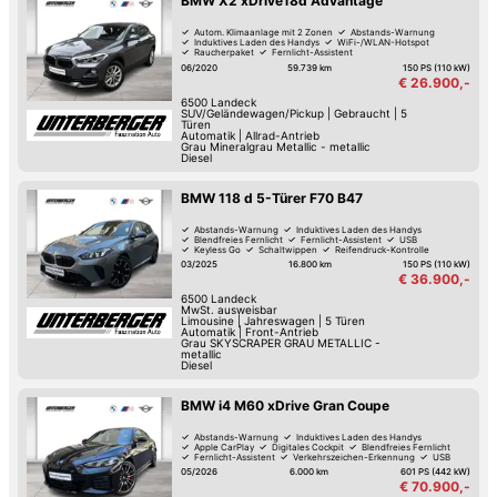
BMW X2 xDrive18d Advantage
Autom. Klimaanlage mit 2 Zonen
Abstands-Warnung
Induktives Laden des Handys
WiFi-/WLAN-Hotspot
Raucherpaket
Fernlicht-Assistent
Verkehrszeichen-Erkennung
USB
06/2020
59.739 km
150 PS (110 kW)
€ 26.900,-
6500
Landeck
SUV/Geländewagen/Pickup
|
Gebraucht
|
5
Türen
Automatik
|
Allrad-Antrieb
Grau Mineralgrau Metallic - metallic
Diesel
BMW 118 d 5-Türer F70 B47
Abstands-Warnung
Induktives Laden des Handys
Blendfreies Fernlicht
Fernlicht-Assistent
USB
Keyless Go
Schaltwippen
Reifendruck-Kontrolle
03/2025
16.800 km
150 PS (110 kW)
€ 36.900,-
6500
Landeck
MwSt. ausweisbar
Limousine
|
Jahreswagen
|
5 Türen
Automatik
|
Front-Antrieb
Grau SKYSCRAPER GRAU METALLIC -
metallic
Diesel
BMW i4 M60 xDrive Gran Coupe
Abstands-Warnung
Induktives Laden des Handys
Apple CarPlay
Digitales Cockpit
Blendfreies Fernlicht
Fernlicht-Assistent
Verkehrszeichen-Erkennung
USB
05/2026
6.000 km
601 PS (442 kW)
€ 70.900,-