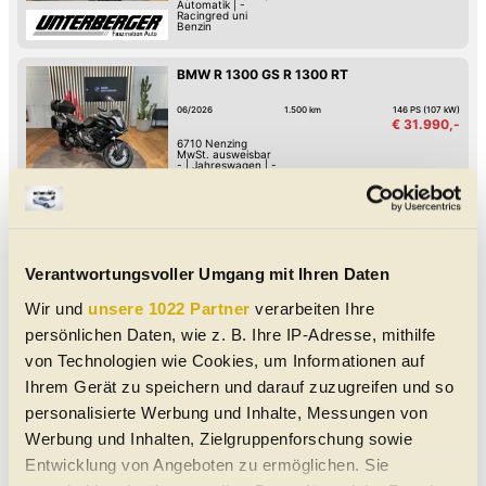
Automatik
|
-
Racingred uni
Benzin
BMW R 1300 GS R 1300 RT
06/2026
1.500 km
146 PS (107 kW)
€ 31.990,-
6710
Nenzing
MwSt. ausweisbar
-
|
Jahreswagen
|
-
Automatik
|
-
Schwarz Black Storm - metallic
Benzin
BMW 320 xd er 320d xDrive Touring G21
B47 Head-Up
Verantwortungsvoller Umgang mit Ihren Daten
Abstands-Warnung
Induktives Laden des Handys
Digitales Cockpit
Fernlicht-Assistent
Wir und
unsere 1022 Partner
verarbeiten Ihre
Verkehrszeichen-Erkennung
USB
Spurwechsel-Assistent
Spurhalte-Assistent
08/2026
5.000 km
189 PS (139 kW)
persönlichen Daten, wie z. B. Ihre IP-Adresse, mithilfe
€ 56.100,-
von Technologien wie Cookies, um Informationen auf
6710
Nenzing
MwSt. ausweisbar
Ihrem Gerät zu speichern und darauf zuzugreifen und so
Kombi
|
Jahreswagen
|
5 Türen
Automatik
|
Allrad-Antrieb
Grau Skyscraper Grau metallic
personalisierte Werbung und Inhalte, Messungen von
Diesel
Werbung und Inhalten, Zielgruppenforschung sowie
Entwicklung von Angeboten zu ermöglichen. Sie
BMW 320 xd er 320d xDrive Touring G21
B47 Head-Up