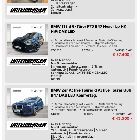
6710
Nenzing
-
|
Jahreswagen
|
-
Schaltgetriebe
|
-
Schwarz black
Benzin
BMW 118 d 5-Türer F70 B47 Head-Up HK
HiFi DAB LED
Autom. Klimaanlage mit 2 Zonen
Abstands-Warnung
Induktives Laden des Handys
Digitales Cockpit
Blendfreies Fernlicht
Fernlicht-Assistent
USB
Hochwertiges Sound-System
07/2025
8.705 km
150 PS (110 kW)
€ 37.400,-
6710
Nenzing
MwSt. ausweisbar
Limousine
|
Jahreswagen
|
5 Türen
Automatik
|
Front-Antrieb
Schwarz BLACK SAPPHIRE METALLIC -
metallic
Diesel
BMW 2er Active Tourer d Active Tourer U06
B47 DAB LED Komfortzg.
Autom. Klimaanlage mit 2 Zonen
Abstands-Warnung
Induktives Laden des Handys
Digitales Cockpit
Fernlicht-Assistent
Verkehrszeichen-Erkennung
Hochwertiges Sound-System
Keyless Go
04/2026
5.000 km
150 PS (110 kW)
€ 43.500,-
6710
Nenzing
MwSt. ausweisbar
Van/Kleinbus
|
Jahreswagen
|
5 Türen
Automatik
|
Front-Antrieb
Blau Nachtdämmerungsblau
Diesel