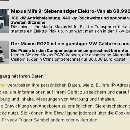
Maxus Mifa 9: Siebensitziger Elektro-Van ab 68.99
180 kW Antriebsleistung, 440 km Reichweite und optional vi
zweiten Sitzreihe
Die chinesische Marke Maxus ist für Elektro-Transporter bekann
startete ein Elektro-Pick-up. Nun wagt man sich in den Pkw-Be
Der Maxus RG20 ist ein günstiger VW California aus
Die Preise für den Camper beginnen umgerechnet bei unter 
Lernen Sie den Maxus RG20 kennen, die chinesische Alternat
California, der in China umgerechnet nur 38.000 Euro kostet.
Preisangaben in den Meldungen gelten für Deutschland. Quelle: Auto-News
gang mit Ihren Daten
ner
verarbeiten Ihre persönlichen Daten, wie z. B. Ihre IP-Adress
 Schreibfehler und Zwischenverkauf. Hinweis: Technische Daten, Verbrauc
ies, um Informationen auf Ihrem Gerät zu speichern und darauf
f EU-Normen sowie auf Neuwagen. automobile.at übernimmt entsprechend 
ine Gewähr für die Richtigkeit der Angaben.
rbung und Inhalte, Messungen von Werbung und Inhalten,
e Entwicklung von Angeboten zu ermöglichen. Sie entscheiden 
ke nutzt. Sie können Ihre Einwilligung jederzeit über die Cookie
s Privacy Trigger Symbol ändern oder widerrufen
uto-Händler