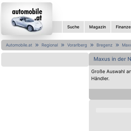
Suche
Magazin
Finanze
Automobile.at
Regional
Vorarlberg
Bregenz
Max
Maxus in der 
Große Auswahl a
Händler.