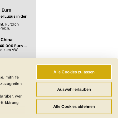
0 Euro
el Luxus in der
t, kürzlich
reich.
 China
40.000 Euro ...
ive zum VW
Alle Cookies zulassen
e, mithilfe
hswerte, Reichweiten
 zuzugreifen
den
Auswahl erlauben
darüber, wer
-Erklärung
Alle Cookies ablehnen