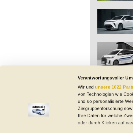
Verantwortungsvoller Um
Wir und
unsere 1022 Part
Vorbehaltlich Irrtümer,
von Technologien wie Cook
etc. beziehen sich au
Nutzungsbedingungen ke
und so personalisierte We
Zielgruppenforschung sowi
Ihre Daten für welche Zwec
oder durch Klicken auf da
Elektroautos
Gebrauchtwagen
Neuwagen
Jahreswagen
Regional
A