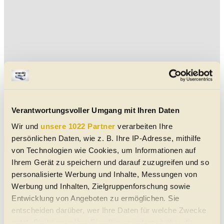
Verantwortungsvoller Umgang mit Ihren Daten
Wir und
unsere 1022 Partner
verarbeiten Ihre
persönlichen Daten, wie z. B. Ihre IP-Adresse, mithilfe
Aktuelle Roma Cabrio-Angebote
von Technologien wie Cookies, um Informationen auf
Ihrem Gerät zu speichern und darauf zuzugreifen und so
Ferrari Roma Spider
personalisierte Werbung und Inhalte, Messungen von
05/2024
4.800 km
620 PS (456 kW)
Werbung und Inhalten, Zielgruppenforschung sowie
€ 349.990,-
6020
Innsbruck
Entwicklung von Angeboten zu ermöglichen. Sie
Cabrio/Roadster
|
Gebraucht
|
2 Türen
Automatik
|
Hinterrad-Antrieb
entscheiden darüber, wer Ihre Daten für welche Zwecke
Grau Grigio Silverstone - metallic
Benzin
nutzt. Sie können Ihre Einwilligung jederzeit über die