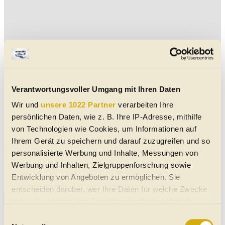
Verantwortungsvoller Umgang mit Ihren Daten
Wir und
unsere 1022 Partner
verarbeiten Ihre
persönlichen Daten, wie z. B. Ihre IP-Adresse, mithilfe
von Technologien wie Cookies, um Informationen auf
Ihrem Gerät zu speichern und darauf zuzugreifen und so
Aktuelle SL 600 Cabrio-Angebote
personalisierte Werbung und Inhalte, Messungen von
Werbung und Inhalten, Zielgruppenforschung sowie
Keine Daten verfügbar
Entwicklung von Angeboten zu ermöglichen. Sie
entscheiden darüber, wer Ihre Daten für welche Zwecke
Alle SL 600 Cabrio-Angebote
nutzt. Sie können Ihre Einwilligung jederzeit über die
Vorbehaltlich Irrtümer, Schreibfehler und Zwischenverkauf. Hinweis:
Cookie-Erklärung oder durch Klicken auf das Privacy
Einwilligungsauswahl
Technische Daten, Verbrauchswerte, Reichweiten etc. beziehen sich