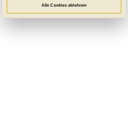
welche Kategorien Sie zulassen möchten. Es werden nur
Alle Cookies ablehnen
Daten verarbeitet, für die Sie uns Ihr Einverständnis
geben. Bitte beachten Sie, dass durch eine
Einschränkung womöglich nicht mehr alle
Funktionalitäten der Website zur Verfügung stehen. Sie
können die Einstellungen jederzeit in unserer
Datenschutzerklärung
anpassen.