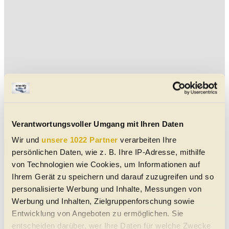
Verantwortungsvoller Umgang mit Ihren Daten
Wir und
unsere 1022 Partner
verarbeiten Ihre
Aktuelle Cascada Cabrio-Angebote
persönlichen Daten, wie z. B. Ihre IP-Adresse, mithilfe
von Technologien wie Cookies, um Informationen auf
Opel Cascada 1,6 Turbo Ecotec Direct
Injection Cosmo
Ihrem Gerät zu speichern und darauf zuzugreifen und so
personalisierte Werbung und Inhalte, Messungen von
Massagesitze
Lederlenkrad
Armstütze
CD-Player
Park-Kamera
Park-Assistent hinten
Werbung und Inhalten, Zielgruppenforschung sowie
Park-Assistent vorne
Regensensor
05/2017
117.500 km
170 PS (125 kW)
Entwicklung von Angeboten zu ermöglichen. Sie
€ 15.990,-
5202
Neumarkt am Wallersee
entscheiden darüber, wer Ihre Daten für welche Zwecke
Cabrio/Roadster
|
Gebraucht
|
3 Türen