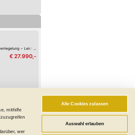
verriegelung
Leichtmetall-Felgen
Klimaanlage
€ 27.990,-
Alle Cookies zulassen
e, mithilfe
hswerte, Reichweiten
 zuzugreifen
den
Auswahl erlauben
darüber, wer