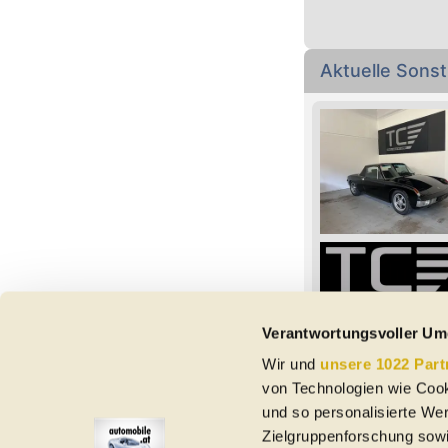
Aktuelle Sons
Verantwortungsvoller Um
Wir und
unsere 1022 Part
Vorbehaltlich Irrtümer,
von Technologien wie Cook
etc. beziehen sich au
und so personalisierte We
Nutzungsbedingungen ke
Zielgruppenforschung sowi