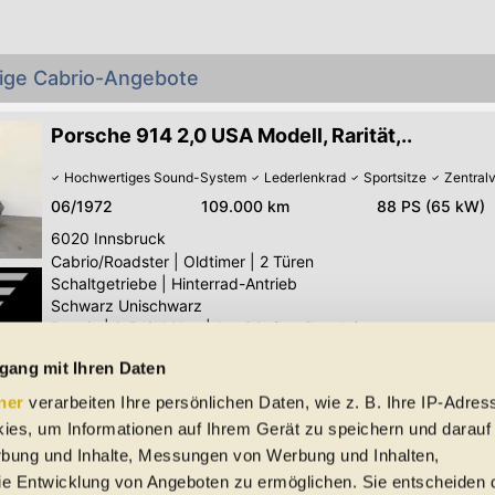
tige Cabrio-Angebote
Porsche 914 2,0 USA Modell, Rarität,..
Hochwertiges Sound-System
Lederlenkrad
Sportsitze
Zentral
06/1972
109.000 km
88 PS (65 kW)
6020
Innsbruck
Cabrio/Roadster
|
Oldtimer
|
2 Türen
Schaltgetriebe
|
Hinterrad-Antrieb
Schwarz Unischwarz
Benzin
|
9.5 l/100km
|
1
g CO
/km (komb.)
2
gang mit Ihren Daten
Alle Sonstige Cabrio-Angebote
ner
verarbeiten Ihre persönlichen Daten, wie z. B. Ihre IP-Adress
 Schreibfehler und Zwischenverkauf. Hinweis: Technische Daten, Verbrauc
ies, um Informationen auf Ihrem Gerät zu speichern und darauf
f EU-Normen sowie auf Neuwagen. automobile.at übernimmt entsprechend 
rbung und Inhalte, Messungen von Werbung und Inhalten,
ine Gewähr für die Richtigkeit der Angaben.
e Entwicklung von Angeboten zu ermöglichen. Sie entscheiden 