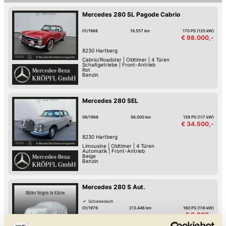
Mercedes 280 SL Pagode Cabrio
01/1968
18.557 km
170 PS (125 kW)
€ 98.000,-
8230
Hartberg
Cabrio/Roadster
|
Oldtimer
|
4 Türen
Schaltgetriebe
|
Front-Antrieb
Rot
Benzin
Mercedes 280 SEL
06/1968
98.000 km
159 PS (117 kW)
€ 34.500,-
8230
Hartberg
Limousine
|
Oldtimer
|
4 Türen
Automatik
|
Front-Antrieb
Beige
Benzin
Mercedes 280 S Aut.
Schiebedach
01/1976
213.446 km
160 PS (118 kW)
€ 9.900,-
8230
Hartberg