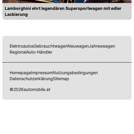
Lamborghini ehrt legendären Supersportwagen mit edler
Lackierung
Elektroautos
Gebrauchtwagen
Neuwagen
Jahreswagen
Regional
Auto-Händler
Homepage
Impressum
Nutzungsbedingungen
Datenschutzerklärung
Sitemap
©
2026
automobile.at