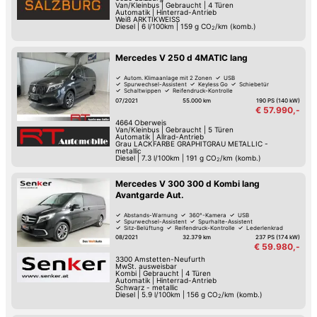
Van/Kleinbus
|
Gebraucht
|
4 Türen
Automatik
|
Hinterrad-Antrieb
Weiß ARKTIKWEISS
Diesel
|
6 l/100km
|
159
g CO
/km (komb.)
2
Mercedes V 250 d 4MATIC lang
Autom. Klimaanlage mit 2 Zonen
USB
Spurwechsel-Assistent
Keyless Go
Schiebetür
Schaltwippen
Reifendruck-Kontrolle
Müdigkeitserkennung
07/2021
55.000 km
190 PS (140 kW)
€ 57.990,-
4664
Oberweis
Van/Kleinbus
|
Gebraucht
|
5 Türen
Automatik
|
Allrad-Antrieb
Grau LACKFARBE GRAPHITGRAU METALLIC -
metallic
Diesel
|
7.3 l/100km
|
191
g CO
/km (komb.)
2
Mercedes V 300 300 d Kombi lang
Avantgarde Aut.
Abstands-Warnung
360°-Kamera
USB
Spurwechsel-Assistent
Spurhalte-Assistent
Sitz-Belüftung
Reifendruck-Kontrolle
Lederlenkrad
08/2021
32.379 km
237 PS (174 kW)
€ 59.980,-
3300
Amstetten-Neufurth
MwSt. ausweisbar
Kombi
|
Gebraucht
|
4 Türen
Automatik
|
Hinterrad-Antrieb
Schwarz - metallic
Diesel
|
5.9 l/100km
|
156
g CO
/km (komb.)
2