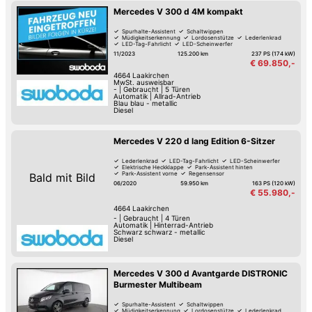
Mercedes V 300 d 4M kompakt
Spurhalte-Assistent
Schaltwippen
Müdigkeitserkennung
Lordosenstütze
Lederlenkrad
LED-Tag-Fahrlicht
LED-Scheinwerfer
Elektrische Heckklappe
11/2023
125.200 km
237 PS (174 kW)
€ 69.850,-
4664
Laakirchen
MwSt. ausweisbar
-
|
Gebraucht
|
5 Türen
Automatik
|
Allrad-Antrieb
Blau blau - metallic
Diesel
Mercedes V 220 d lang Edition 6-Sitzer
Lederlenkrad
LED-Tag-Fahrlicht
LED-Scheinwerfer
Elektrische Heckklappe
Park-Assistent hinten
Park-Assistent vorne
Regensensor
Bald mit Bild
Isofix Kindersitz-Befestigung
06/2020
59.950 km
163 PS (120 kW)
€ 55.980,-
4664
Laakirchen
-
|
Gebraucht
|
4 Türen
Automatik
|
Hinterrad-Antrieb
Schwarz schwarz - metallic
Diesel
Mercedes V 300 d Avantgarde DISTRONIC
Burmester Multibeam
Spurhalte-Assistent
Schaltwippen
Müdigkeitserkennung
Lordosenstütze
Lederlenkrad