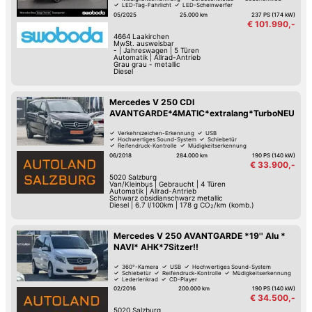
LED-Tag-Fahrlicht
LED-Scheinwerfer
Elektrische Heckklappe
05/2025
25.000 km
237 PS (174 kW)
€ 101.990,-
4664
Laakirchen
MwSt. ausweisbar
-
|
Jahreswagen
|
5 Türen
Automatik
|
Allrad-Antrieb
Grau grau - metallic
Diesel
Mercedes V 250 CDI
AVANTGARDE*4MATIC*extralang*TurboNEU*
Verkehrszeichen-Erkennung
USB
Hochwertiges Sound-System
Schiebetür
Reifendruck-Kontrolle
Müdigkeitserkennung
Lederlenkrad
Park-Assistent hinten
06/2018
284.000 km
190 PS (140 kW)
€ 33.900,-
5020
Salzburg
Van/Kleinbus
|
Gebraucht
|
4 Türen
Automatik
|
Allrad-Antrieb
Schwarz obsidianschwarz metallic
Diesel
|
6.7 l/100km
|
178
g CO
/km (komb.)
2
Mercedes V 250 AVANTGARDE *19'' Alu *
NAVI* AHK*7Sitzer!!
360°-Kamera
USB
Hochwertiges Sound-System
Schiebetür
Reifendruck-Kontrolle
Müdigkeitserkennung
Lederlenkrad
CD-Player
02/2016
200.000 km
190 PS (140 kW)
€ 34.500,-
5020
Salzburg