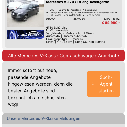
Mercedes V 220 CDI lang Avantgarde
USB
Spurhalte-Assistent
Schiebetür
Müdigkeitserkennung
Lederlenkrad
LED-Scheinwerfer
Hill Holder / Berg-Anfahrhilfe
Park-Kamera
03/2024
35.700 km
163 PS (120 kW)
€ 64.990,-
4780
Schärding
MwSt. ausweisbar
Van/Kleinbus
|
Gebraucht
|
5 Türen
Automatik
|
Hinterrad-Antrieb
Grau graphitgrau - metallic
Diesel
|
5.7 l/100km
|
149
g CO
/km (komb.)
2
Alle Mercedes V-Klasse Gebrauchtwagen-Angebote
Immer sofort auf neue,
passende Angebote
Such-
hingewiesen werden, denn die
Agent
besten Angebote sind
starten
bekanntlich am schnellsten
weg!
Unsere Mercedes V-Klasse Meldungen