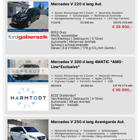
Mercedes V 220 d lang Aut.
Autom. Klimaanlage mit 2 Zonen
Spurhalte-Assistent
Schiebetür
Schaltwippen
Reifendruck-Kontrolle
Müdigkeitserkennung
Lederlenkrad
LED-Tag-Fahrlicht
11/2018
121.650 km
163 PS (120 kW)
€ 39.900,-
8053
Graz
MwSt. ausweisbar
Van/Kleinbus
|
Gebraucht
|
5 Türen
Automatik
|
Hinterrad-Antrieb
Schwarz schwarzmetallic
Diesel
|
6.8 l/100km
|
179
g CO
/km (komb.)
2
Mercedes V 300 d lang 4MATIC *AMG-
Line*Exclusive*
Autom. Klimaanlage mit 4 Zonen
Abstands-Warnung
Induktives Laden des Handys
Apple CarPlay
Digitales Cockpit
Fernlicht-Assistent
USB
Spurhalte-Assistent
06/2024
40.000 km
237 PS (174 kW)
€ 99.990,-
8232
Grafendorf
Van/Kleinbus
|
Gebraucht
|
4 Türen
Automatik
|
Allrad-Antrieb
Schwarz - metallic
Diesel
Mercedes V 250 d lang Avantgarde Aut.
Abstands-Warnung
Schiebetür
Schaltwippen
Müdigkeitserkennung
Lordosenstütze
Lederlenkrad
LED-Tag-Fahrlicht
Hill Holder / Berg-Anfahrhilfe