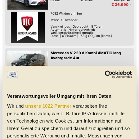
05/2017
97.000 km
190 PS (140 kW)
€ 36.990,-
7092
Winden am See
MwSt. ausweisbar
Van/Kleinbus
|
Gebraucht
|
5 Türen
Automatik
|
Hinterrad-Antrieb
Weiß bergkristallweiß metallic
Diesel
|
6 l/100km
|
158
g CO
/km (komb.)
2
Mercedes V 220 d Kombi 4MATIC lang
Avantgarde Aut.
Autom. Klimaanlage mit 2 Zonen
Abstands-Warnung
Android Auto
Apple CarPlay
Fernlicht-Assistent
Verkehrszeichen-Erkennung
Spurwechsel-Assistent
Spurhalte-Assistent
10/2023
132.500 km
163 PS (120 kW)
€ 49.997,-
4341
Arbing
MwSt. ausweisbar
Van/Kleinbus
|
Gebraucht
|
4 Türen
Verantwortungsvoller Umgang mit Ihren Daten
Automatik
|
Allrad-Antrieb
Schwarz
Diesel
|
188
g CO
/km (komb.)
2
Wir und
unsere 1022 Partner
verarbeiten Ihre
persönlichen Daten, wie z. B. Ihre IP-Adresse, mithilfe
Mercedes V 250 d Avantgarde lang
von Technologien wie Cookies, um Informationen auf
Schiebetüre rechts
Schiebetüre links
Ihrem Gerät zu speichern und darauf zuzugreifen und so
Voll-LED-Scheinwerfer
WiFi-/WLAN-Hotspot
360°-Kamera
USB
Spurwechsel-Assistent
Spurhalte-Assistent
01/2020
119.500 km
190 PS (140 kW)
personalisierte Werbung und Inhalte, Messungen von
€ 47.500,-