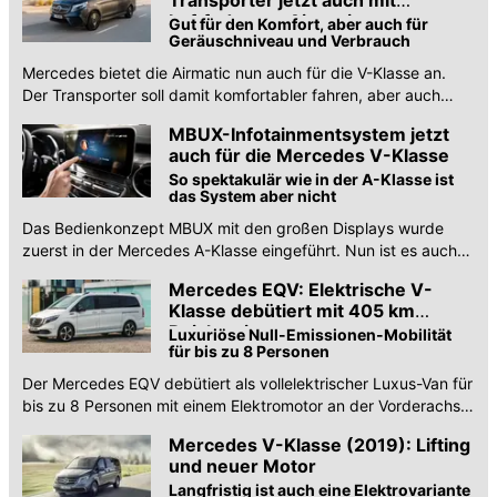
Transporter jetzt auch mit
Luftfederung Airmatic
Gut für den Komfort, aber auch für
Geräuschniveau und Verbrauch
Mercedes bietet die Airmatic nun auch für die V-Klasse an.
Der Transporter soll damit komfortabler fahren, aber auch
leiser und sparsamer.
MBUX-Infotainmentsystem jetzt
auch für die Mercedes V-Klasse
So spektakulär wie in der A-Klasse ist
das System aber nicht
Das Bedienkonzept MBUX mit den großen Displays wurde
zuerst in der Mercedes A-Klasse eingeführt. Nun ist es auch
für die geliftete V-Klasse verfügbar.
Mercedes EQV: Elektrische V-
Klasse debütiert mit 405 km
Reichweite
Luxuriöse Null-Emissionen-Mobilität
für bis zu 8 Personen
Der Mercedes EQV debütiert als vollelektrischer Luxus-Van für
bis zu 8 Personen mit einem Elektromotor an der Vorderachse
und Akkus im Fahrzeugboden.
Mercedes V-Klasse (2019): Lifting
und neuer Motor
Langfristig ist auch eine Elektrovariante