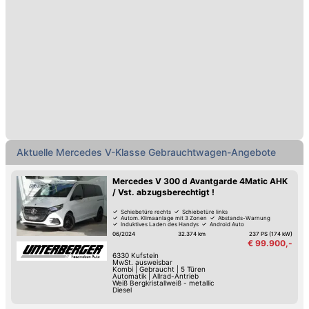
Aktuell werden 67 Mercedes V-Klasse
Gebrauchtwagen auf automobile.at zu Preisen von
33.990,- bis 136.623,- Euro angeboten.
Das Team von automobile.at wünscht viel Erfolg beim
Kauf einer gebrauchten V-Klasse beim Händler oder
von Privat-Personen.
Aktuelle Mercedes V-Klasse Gebrauchtwagen-Angebote
Mercedes V 300 d Avantgarde 4Matic AHK
/ Vst. abzugsberechtigt !
Schiebetüre rechts
Schiebetüre links
Autom. Klimaanlage mit 3 Zonen
Abstands-Warnung
Induktives Laden des Handys
Android Auto
Apple CarPlay
Digitales Cockpit
06/2024
32.374 km
237 PS (174 kW)
€ 99.900,-
6330
Kufstein
MwSt. ausweisbar
Kombi
|
Gebraucht
|
5 Türen
Automatik
|
Allrad-Antrieb
Weiß Bergkristallweiß - metallic
Diesel