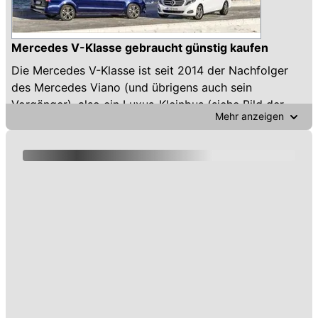
Mercedes V-Klasse gebraucht günstig kaufen
Die Mercedes V-Klasse ist seit 2014 der Nachfolger
des Mercedes Viano (und übrigens auch sein
Vorgänger), also ein Luxus-Kleinbus (siehe Bild der
Mehr anzeigen
Baureihe 447) mit bis zu über 200 km/h Spitze.
Der technische Bruder auf der Transporter-Seite ist
Vito. Von dem gibt es allerdings auch Bus-Varianten,
wenn auch einfacher und günstiger gestaltete.
Seit 2019 gibt es auch eine elektrische V-Klasse: Den
EQV, der in unserer Gebrauchtwagen-Suche ein
eigenes Modell ist.
Noch mehr Infos zum Kauf einer gebrauchten
Mercedes V-Klasse gibt es unten auf dieser Seite in
unseren Artikeln zur V-Klasse seit 2014.
Gebrauchte Mercedes V-Klasse auf automobile.at