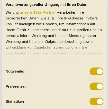
Verantwortungsvoller Umgang mit Ihren Daten
Keine Daten verfügbar
Wir und
unsere 1022 Partner
verarbeiten Ihre
persönlichen Daten, wie z. B. Ihre IP-Adresse, mithilfe
Alle Volvo 460 Gebrauchtwagen-Angebote
von Technologien wie Cookies, um Informationen auf
Ihrem Gerät zu speichern und darauf zuzugreifen und so
Immer sofort auf neue,
personalisierte Werbung und Inhalte, Messungen von
passende Angebote
Such-
Werbung und Inhalten, Zielgruppenforschung sowie
hingewiesen werden, denn die
Agent
Entwicklung von Angeboten zu ermöglichen. Sie
besten Angebote sind
starten
entscheiden darüber, wer Ihre Daten für welche Zwecke
bekanntlich am schnellsten
nutzt. Sie können Ihre Einwilligung jederzeit über die
weg!
Cookie-Erklärung oder durch Klicken auf das Privacy
Einwilligungsauswahl
Trigger Symbol ändern oder widerrufen
Notwendig
Unsere Volvo 460 Meldungen
Wenn Sie es erlauben, würden wir auch gerne:
Kizashi? Gesundheit!
Präferenzen
Informationen über Ihre geografische Lage erfassen,
Wer kann sich an das schnittige Top-
welche bis auf einige Meter genau sein können
Modell von Suzuki erinnern? Wir! Hier
eine Gedächtnisstütze: Fast vergessene
Ihr Gerät durch aktives Scannen nach bestimmten
Statistiken
Modelle
Merkmalen (Fingerprinting) identifizieren
Wer kann sich an das schnittige Top-Modell von Suzuki