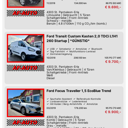
Lordosenstütze
Lederlenkrad
LED-Tag-Fahrlicht
11/2019
134.000 km
86 PS (63 kW)
€ 9.690,-
4303
St. Pantaleon-Erla
Limousine
|
Gebraucht
|
5 Türen
Schaltgetriebe
|
Front-Antrieb
Schwarz - metallic
Benzin
|
4.8 l/100km
|
110
g CO
/km (komb.)
2
Ford Transit Custom Kasten 2,0 TDCi L1H1
260 Startup | *GÜNSTIG*
USB
Schiebetür
Armstütze
Bluetooth
Tag-Fahrlicht
Multifunktions-Lenkrad
Zentralverriegelung
10/2018
206.100 km
105 PS (77 kW)
€ 9.700,-
4303
St. Pantaleon-Erla
Van/Kleinbus
|
Gebraucht
|
4 Türen
Schaltgetriebe
|
Front-Antrieb
Weiß
Diesel
Ford Focus Traveller 1,5 EcoBlue Trend
Spurhalte-Assistent
Reifendruck-Kontrolle
Lordosenstütze
Lederlenkrad
Hill Holder / Berg-Anfahrhilfe
Armstütze
Park-Assistent hinten
Lichtsensor
03/2019
176.200 km
95 PS (70 kW)
€ 9.900,-
4303
St. Pantaleon-Erla
Kombi
|
Gebraucht
|
5 Türen
Schaltgetriebe
|
Front-Antrieb
Grau - metallic