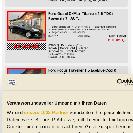
Diesel
|
3.6 l/100km
|
96
g CO
/km (komb.)
2
Ford Grand C-Max Titanium 1,5 TDCi
Powershift | AUT...
Lordosenstütze
Lederlenkrad
LED-Tag-Fahrlicht
Armstütze
CD-Player
Park-Assistent hinten
Regensensor
Lichtsensor
07/2017
179.600 km
120 PS (88 kW)
€ 11.450,-
4303
St. Pantaleon-Erla
Kombi
|
Gebraucht
|
5 Türen
Automatik
|
Front-Antrieb
Schwarz - metallic
Diesel
|
4.6 l/100km
Ford Focus Traveller 1,5 EcoBlue Cool &
Connect | AHK |NAV...
Abstands-Warnung
Induktives Laden des Handys
Spurhalte-Assistent
Reifendruck-Kontrolle
Lordosenstütze
Lederlenkrad
LED-Tag-Fahrlicht
LED-Scheinwerfer
12/2020
176.200 km
95 PS (70 kW)
€ 12.300,-
4303
St. Pantaleon-Erla
Verantwortungsvoller Umgang mit Ihren Daten
Kombi
|
Gebraucht
|
5 Türen
Schaltgetriebe
|
Front-Antrieb
Weiß
Wir und
unsere 1022 Partner
verarbeiten Ihre persönlichen
Diesel
|
3.5 l/100km
|
93
g CO
/km (komb.)
2
Daten, wie z. B. Ihre IP-Adresse, mithilfe von Technologien w
Cookies, um Informationen auf Ihrem Gerät zu speichern un
Ford Grand Tourneo Connect Trend 1,5
EcoBlue L2 | TAUSCHMOTOR