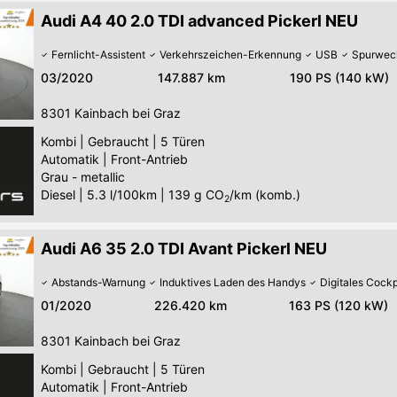
Audi A4 40 2.0 TDI advanced Pickerl NEU
Fernlicht-Assistent
Verkehrszeichen-Erkennung
USB
Spurwech
03/2020
147.887 km
190 PS (140 kW)
8301
Kainbach bei Graz
Kombi
|
Gebraucht
|
5 Türen
Automatik
|
Front-Antrieb
Grau - metallic
Diesel
|
5.3 l/100km
|
139
g CO
/km (komb.)
2
Audi A6 35 2.0 TDI Avant Pickerl NEU
Abstands-Warnung
Induktives Laden des Handys
Digitales Cockp
01/2020
226.420 km
163 PS (120 kW)
8301
Kainbach bei Graz
Kombi
|
Gebraucht
|
5 Türen
Automatik
|
Front-Antrieb