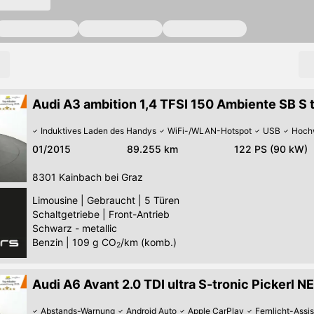
Audi A3 ambition 1,4 TFSI 150 Ambiente SB S t
Induktives Laden des Handys
WiFi-/WLAN-Hotspot
USB
Hoch
01/2015
89.255 km
122 PS (90 kW)
8301
Kainbach bei Graz
Limousine
|
Gebraucht
|
5 Türen
Schaltgetriebe
|
Front-Antrieb
Schwarz - metallic
Benzin
|
109
g CO
/km (komb.)
2
Audi A6 Avant 2.0 TDI ultra S-tronic Pickerl N
Abstands-Warnung
Android Auto
Apple CarPlay
Fernlicht-Assis