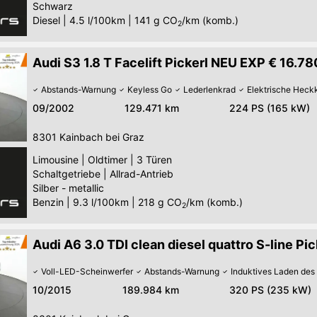
Schwarz
Diesel
|
4.5 l/100km
|
141
g CO
/km (komb.)
2
Audi S3 1.8 T Facelift Pickerl NEU EXP € 16.78
Abstands-Warnung
Keyless Go
Lederlenkrad
Elektrische Heck
09/2002
129.471 km
224 PS (165 kW)
8301
Kainbach bei Graz
Limousine
|
Oldtimer
|
3 Türen
Schaltgetriebe
|
Allrad-Antrieb
Silber - metallic
Benzin
|
9.3 l/100km
|
218
g CO
/km (komb.)
2
Audi A6 3.0 TDI clean diesel quattro S-line Pi
Voll-LED-Scheinwerfer
Abstands-Warnung
Induktives Laden de
10/2015
189.984 km
320 PS (235 kW)