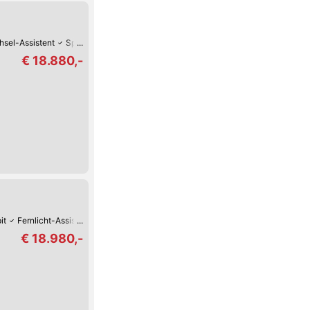
sel-Assistent
Spurhalte-Assistent
Keyless Go
Reifendruck-Kontrolle
L
€ 18.880,-
it
Fernlicht-Assistent
Verkehrszeichen-Erkennung
USB
Spurhalte-Assi
€ 18.980,-