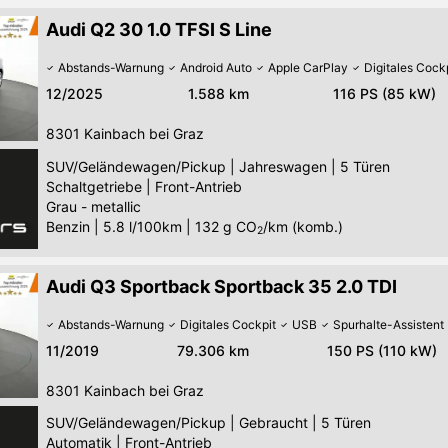
Audi Q2 30 1.0 TFSI S Line
Abstands-Warnung
Android Auto
Apple CarPlay
Digitales Cock
12/2025
1.588 km
116 PS (85 kW)
8301
Kainbach bei Graz
SUV/Geländewagen/Pickup
|
Jahreswagen
|
5 Türen
Schaltgetriebe
|
Front-Antrieb
Grau - metallic
Benzin
|
5.8 l/100km
|
132
g CO
/km (komb.)
2
Audi Q3 Sportback Sportback 35 2.0 TDI
Abstands-Warnung
Digitales Cockpit
USB
Spurhalte-Assistent
11/2019
79.306 km
150 PS (110 kW)
8301
Kainbach bei Graz
SUV/Geländewagen/Pickup
|
Gebraucht
|
5 Türen
Automatik
|
Front-Antrieb