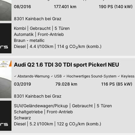
08/2016
177.401 km
190 PS (140 kW)
8301
Kainbach bei Graz
Kombi
|
Gebraucht
|
5 Türen
Automatik
|
Front-Antrieb
Braun - metallic
Diesel
|
4.4 l/100km
|
114
g CO
/km (komb.)
2
Audi Q2 1.6 TDI 30 TDI sport Pickerl NEU
Abstands-Warnung
USB
Hochwertiges Sound-System
Keyless
03/2019
79.028 km
116 PS (85 kW)
8301
Kainbach bei Graz
SUV/Geländewagen/Pickup
|
Gebraucht
|
5 Türen
Schaltgetriebe
|
Front-Antrieb
Schwarz
Diesel
|
5.2 l/100km
|
122
g CO
/km (komb.)
2