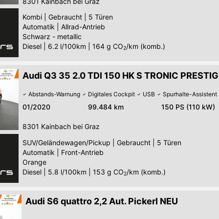
8301
Kainbach bei Graz
Kombi
|
Gebraucht
|
5 Türen
Automatik
|
Allrad-Antrieb
Schwarz - metallic
Diesel
|
6.2 l/100km
|
164
g CO
/km (komb.)
2
Audi Q3 35 2.0 TDI 150 HK S TRONIC PRESTIG
Abstands-Warnung
Digitales Cockpit
USB
Spurhalte-Assistent
01/2020
99.484 km
150 PS (110 kW)
8301
Kainbach bei Graz
SUV/Geländewagen/Pickup
|
Gebraucht
|
5 Türen
Automatik
|
Front-Antrieb
Orange
Diesel
|
5.8 l/100km
|
153
g CO
/km (komb.)
2
Audi S6 quattro 2,2 Aut. Pickerl NEU