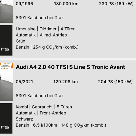
09/1996
180.000 km
230 PS (169 kW)
8301
Kainbach bei Graz
Limousine
|
Oldtimer
|
4 Türen
Automatik
|
Allrad-Antrieb
Grün
Benzin
|
254
g CO
/km (komb.)
2
Audi A4 2.0 40 TFSI S Line S Tronic Avant
05/2021
129.298 km
204 PS (150 kW)
8301
Kainbach bei Graz
Kombi
|
Gebraucht
|
5 Türen
Automatik
|
Front-Antrieb
Schwarz
Benzin
|
6.5 l/100km
|
148
g CO
/km (komb.)
2