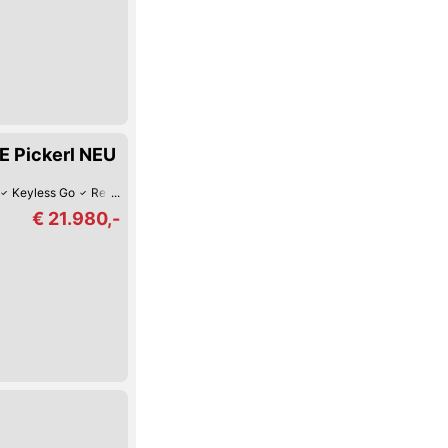
E Pickerl NEU
Keyless Go
Reifendruck-Kontrolle
Lederlenkrad
LED-Scheinwerfer
€ 21.980,-