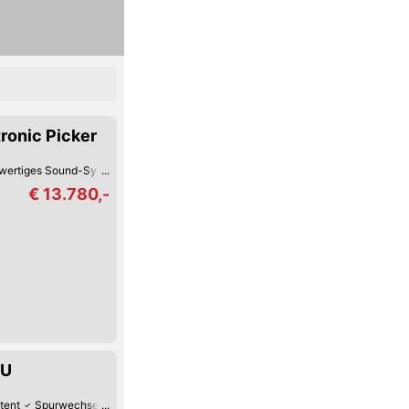
ronic Picker
wertiges Sound-System
Reifendruck-Kontrolle
Lederlenkrad
Armstütze
€ 13.780,-
EU
tent
Spurwechsel-Assistent
Spurhalte-Assistent
Hochwertiges Sound-S