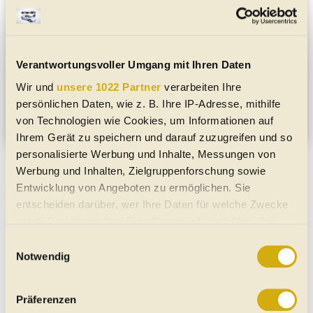
0505 911 71
Internet:
https://www.porschetirol.at/kontakt/st-johann
Rechtsform:
GmbH & Co. KG
Verantwortungsvoller Umgang mit Ihren Daten
Firmenbuchnummer und Firmenbuchgericht:
FN 175466p
Landesgericht Salzburg
Wir und
unsere 1022 Partner
verarbeiten Ihre
UID-Nummer:
ATU45189200
persönlichen Daten, wie z. B. Ihre IP-Adresse, mithilfe
Medieninhaber:
automobile.at - besser fahren e.U.
von Technologien wie Cookies, um Informationen auf
Ihrem Gerät zu speichern und darauf zuzugreifen und so
personalisierte Werbung und Inhalte, Messungen von
Zur Hauptseite von Porsche St. Johann
Werbung und Inhalten, Zielgruppenforschung sowie
Entwicklung von Angeboten zu ermöglichen. Sie
Weitere Themen auf automobile.at
entscheiden darüber, wer Ihre Daten für welche Zwecke
Gebrauchtwagen
nutzt. Sie können Ihre Einwilligung jederzeit über die
Neuwagen
Cookie-Erklärung oder durch Klicken auf das Privacy
Einwilligungsauswahl
Jahreswagen
Trigger Symbol ändern oder widerrufen
Notwendig
Oldtimer
Gebrauchtwagen in Region
Wenn Sie es erlauben, würden wir auch gerne:
Präferenzen
Informationen über Ihre geografische Lage erfassen,