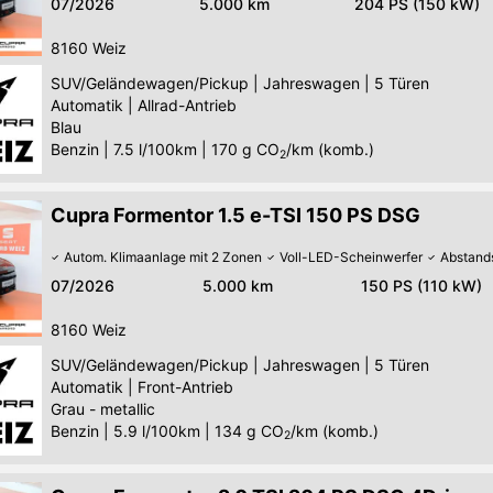
07/2026
5.000 km
204 PS (150 kW)
8160
Weiz
SUV/Geländewagen/Pickup
|
Jahreswagen
|
5 Türen
Automatik
|
Allrad-Antrieb
Blau
Benzin
|
7.5 l/100km
|
170
g CO
/km (komb.)
2
Cupra Formentor 1.5 e-TSI 150 PS DSG
Autom. Klimaanlage mit 2 Zonen
Voll-LED-Scheinwerfer
Abstand
07/2026
5.000 km
150 PS (110 kW)
8160
Weiz
SUV/Geländewagen/Pickup
|
Jahreswagen
|
5 Türen
Automatik
|
Front-Antrieb
Grau - metallic
Benzin
|
5.9 l/100km
|
134
g CO
/km (komb.)
2