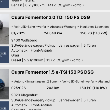
Weiß - metallic
Benzin
|
6.2 l/100km
|
141
g CO
/km (komb.)
2
Cupra Formentor 2.0 TDI 150 PS DSG
Voll-LED-Scheinwerfer
Abstands-Warnung
Induktives Laden de
01/2025
24.049 km
150 PS (110 kW)
9400
Wolfsberg
SUV/Geländewagen/Pickup
|
Jahreswagen
|
5 Türen
Automatik
|
Front-Antrieb
Grau
Diesel
|
5.2 l/100km
|
137
g CO
/km (komb.)
2
Cupra Formentor 1.5 e-TSI 150 PS DSG
Autom. Klimaanlage mit 2 Zonen
Voll-LED-Scheinwerfer
Abstand
02/2026
203 km
150 PS (110 kW)
9020
Klagenfurt
SUV/Geländewagen/Pickup
|
Jahreswagen
|
5 Türen
Automatik
|
Front-Antrieb
Schwarz - metallic