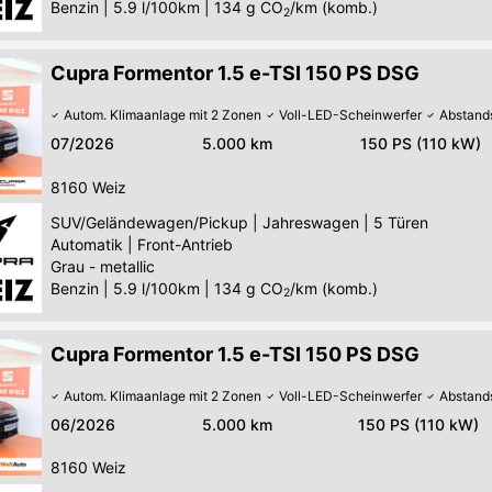
Benzin
|
5.9 l/100km
|
134
g CO
/km (komb.)
2
Cupra Formentor 1.5 e-TSI 150 PS DSG
Autom. Klimaanlage mit 2 Zonen
Voll-LED-Scheinwerfer
Abstand
07/2026
5.000 km
150 PS (110 kW)
8160
Weiz
SUV/Geländewagen/Pickup
|
Jahreswagen
|
5 Türen
Automatik
|
Front-Antrieb
Grau - metallic
Benzin
|
5.9 l/100km
|
134
g CO
/km (komb.)
2
Cupra Formentor 1.5 e-TSI 150 PS DSG
Autom. Klimaanlage mit 2 Zonen
Voll-LED-Scheinwerfer
Abstand
06/2026
5.000 km
150 PS (110 kW)
8160
Weiz