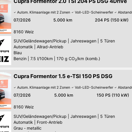
Cupra Formentor 2.0 TSI 204 PS DSG 4Drive
Autom. Klimaanlage mit 2 Zonen
Voll-LED-Scheinwerfer
Abstand
07/2026
5.000 km
204 PS (150 kW)
8160
Weiz
SUV/Geländewagen/Pickup
|
Jahreswagen
|
5 Türen
Automatik
|
Allrad-Antrieb
Blau
Benzin
|
7.5 l/100km
|
170
g CO
/km (komb.)
2
Cupra Formentor 1.5 e-TSI 150 PS DSG
Autom. Klimaanlage mit 2 Zonen
Voll-LED-Scheinwerfer
Abstand
07/2026
5.000 km
150 PS (110 kW)
8160
Weiz
SUV/Geländewagen/Pickup
|
Jahreswagen
|
5 Türen
Automatik
|
Front-Antrieb
Grau - metallic