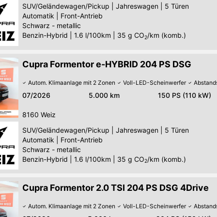
SUV/Geländewagen/Pickup
|
Jahreswagen
|
5 Türen
Automatik
|
Front-Antrieb
Schwarz - metallic
Benzin-Hybrid
|
1.6 l/100km
|
35
g CO
/km (komb.)
2
Cupra Formentor e-HYBRID 204 PS DSG
Autom. Klimaanlage mit 2 Zonen
Voll-LED-Scheinwerfer
Abstand
07/2026
5.000 km
150 PS (110 kW)
8160
Weiz
SUV/Geländewagen/Pickup
|
Jahreswagen
|
5 Türen
Automatik
|
Front-Antrieb
Schwarz - metallic
Benzin-Hybrid
|
1.6 l/100km
|
35
g CO
/km (komb.)
2
Cupra Formentor 2.0 TSI 204 PS DSG 4Drive
Autom. Klimaanlage mit 2 Zonen
Voll-LED-Scheinwerfer
Abstand