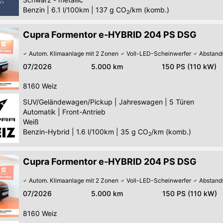
Benzin
|
6.1 l/100km
|
137
g CO
/km (komb.)
2
Cupra Formentor e-HYBRID 204 PS DSG
Autom. Klimaanlage mit 2 Zonen
Voll-LED-Scheinwerfer
Abstand
07/2026
5.000 km
150 PS (110 kW)
8160
Weiz
SUV/Geländewagen/Pickup
|
Jahreswagen
|
5 Türen
Automatik
|
Front-Antrieb
Weiß
Benzin-Hybrid
|
1.6 l/100km
|
35
g CO
/km (komb.)
2
Cupra Formentor e-HYBRID 204 PS DSG
Autom. Klimaanlage mit 2 Zonen
Voll-LED-Scheinwerfer
Abstand
07/2026
5.000 km
150 PS (110 kW)
8160
Weiz