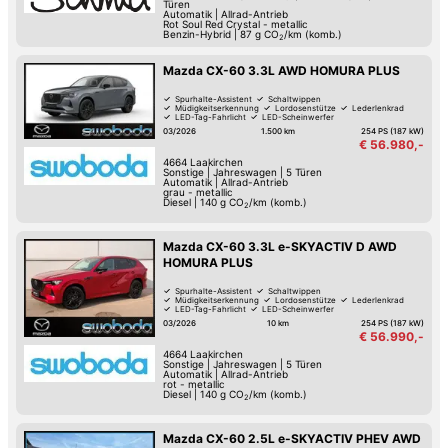
Türen
Automatik
|
Allrad-Antrieb
Rot Soul Red Crystal - metallic
Benzin-Hybrid
|
87
g CO
/km (komb.)
2
Mazda CX-60 3.3L AWD HOMURA PLUS
Spurhalte-Assistent
Schaltwippen
Müdigkeitserkennung
Lordosenstütze
Lederlenkrad
LED-Tag-Fahrlicht
LED-Scheinwerfer
Elektrische Heckklappe
03/2026
1.500 km
254 PS (187 kW)
€ 56.980,-
4664
Laakirchen
Sonstige
|
Jahreswagen
|
5 Türen
Automatik
|
Allrad-Antrieb
grau - metallic
Diesel
|
140
g CO
/km (komb.)
2
Mazda CX-60 3.3L e-SKYACTIV D AWD
HOMURA PLUS
Spurhalte-Assistent
Schaltwippen
Müdigkeitserkennung
Lordosenstütze
Lederlenkrad
LED-Tag-Fahrlicht
LED-Scheinwerfer
Elektrische Heckklappe
03/2026
10 km
254 PS (187 kW)
€ 56.990,-
4664
Laakirchen
Sonstige
|
Jahreswagen
|
5 Türen
Automatik
|
Allrad-Antrieb
rot - metallic
Diesel
|
140
g CO
/km (komb.)
2
Mazda CX-60 2.5L e-SKYACTIV PHEV AWD