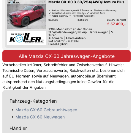
Mazda CX-60 3.3D/254/AWD/Homura Plus
Autom. Klimaanlage mit 2 Zonen
Abstands-Warnung
Induktives Laden des Handys
Android Auto
Apple CarPlay
Fernlicht-Assistent
Verkehrszeichen-Erkennung
Spurwechsel-Assistent
03/2026
3.850 km
254 PS (187 kW)
€ 57.490,-
2304
Mannsdorf an der Donau
SUV/Geländewagen/Pickup
|
Jahreswagen
|
5
Türen
Automatik
|
Allrad-Antrieb
Rot soul rot - metallic
Diesel-Hybrid
Alle Mazda CX-60 Jahreswagen-Angebote
Vorbehaltlich Irrtümer, Schreibfehler und Zwischenverkauf. Hinweis:
Technische Daten, Verbrauchswerte, Reichweiten etc. beziehen sich
auf EU-Normen sowie auf Neuwagen. automobile.at übernimmt
entsprechend den Nutzungsbedingungen keine Gewähr für die
Richtigkeit der Angaben.
Fahrzeug-Kategorien
Mazda CX-60 Gebrauchtwagen
Mazda CX-60 Neuwagen
Händler