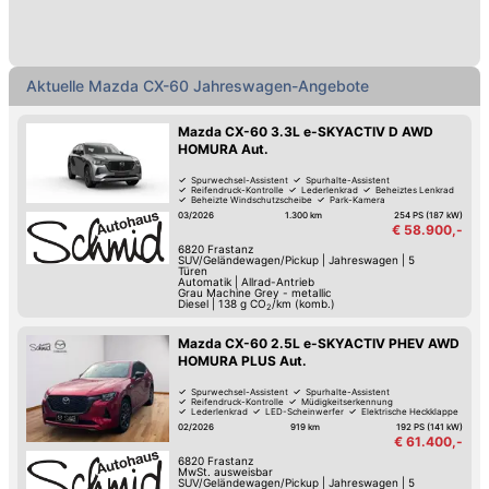
Aktuelle Mazda CX-60 Jahreswagen-Angebote
Mazda CX-60 3.3L e-SKYACTIV D AWD
HOMURA Aut.
Spurwechsel-Assistent
Spurhalte-Assistent
Reifendruck-Kontrolle
Lederlenkrad
Beheiztes Lenkrad
Beheizte Windschutzscheibe
Park-Kamera
Park-Assistent hinten
03/2026
1.300 km
254 PS (187 kW)
€ 58.900,-
6820
Frastanz
SUV/Geländewagen/Pickup
|
Jahreswagen
|
5
Türen
Automatik
|
Allrad-Antrieb
Grau Machine Grey - metallic
Diesel
|
138
g CO
/km (komb.)
2
Mazda CX-60 2.5L e-SKYACTIV PHEV AWD
HOMURA PLUS Aut.
Spurwechsel-Assistent
Spurhalte-Assistent
Reifendruck-Kontrolle
Müdigkeitserkennung
Lederlenkrad
LED-Scheinwerfer
Elektrische Heckklappe
Beheiztes Lenkrad
02/2026
919 km
192 PS (141 kW)
€ 61.400,-
6820
Frastanz
MwSt. ausweisbar
SUV/Geländewagen/Pickup
|
Jahreswagen
|
5