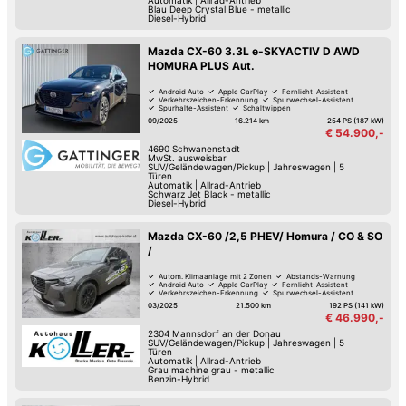
Automatik
|
Allrad-Antrieb
Blau Deep Crystal Blue - metallic
Diesel-Hybrid
Mazda CX-60 3.3L e-SKYACTIV D AWD
HOMURA PLUS Aut.
Android Auto
Apple CarPlay
Fernlicht-Assistent
Verkehrszeichen-Erkennung
Spurwechsel-Assistent
Spurhalte-Assistent
Schaltwippen
Reifendruck-Kontrolle
09/2025
16.214 km
254 PS (187 kW)
€ 54.900,-
4690
Schwanenstadt
MwSt. ausweisbar
SUV/Geländewagen/Pickup
|
Jahreswagen
|
5
Türen
Automatik
|
Allrad-Antrieb
Schwarz Jet Black - metallic
Diesel-Hybrid
Mazda CX-60 /2,5 PHEV/ Homura / CO & SO
/
Autom. Klimaanlage mit 2 Zonen
Abstands-Warnung
Android Auto
Apple CarPlay
Fernlicht-Assistent
Verkehrszeichen-Erkennung
Spurwechsel-Assistent
Spurhalte-Assistent
03/2025
21.500 km
192 PS (141 kW)
€ 46.990,-
2304
Mannsdorf an der Donau
SUV/Geländewagen/Pickup
|
Jahreswagen
|
5
Türen
Automatik
|
Allrad-Antrieb
Grau machine grau - metallic
Benzin-Hybrid