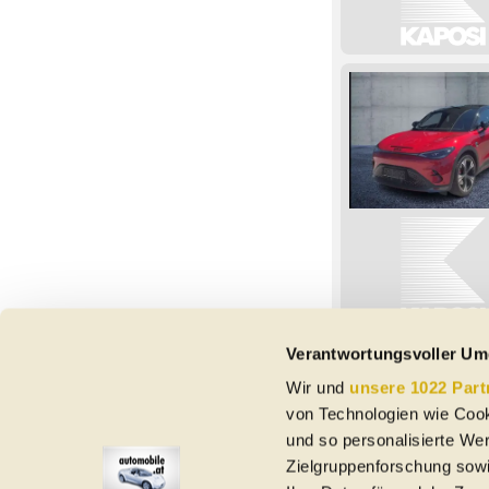
Verantwortungsvoller Um
Wir und
unsere 1022 Part
Vorbehaltlich Irrtümer,
von Technologien wie Cook
etc. beziehen sich au
und so personalisierte We
Nutzungsbedingungen ke
Zielgruppenforschung sowi