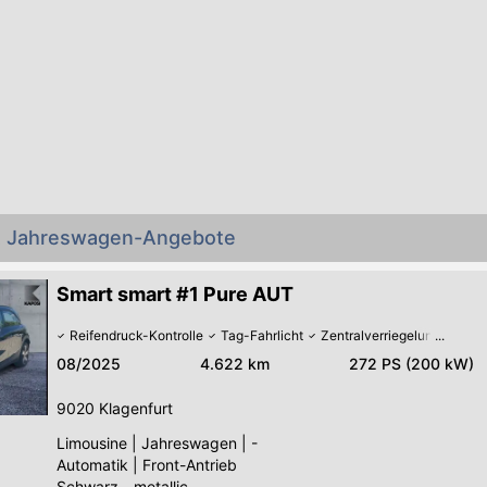
rt Jahreswagen-Angebote
Smart smart #1 Pure AUT
Reifendruck-Kontrolle
Tag-Fahrlicht
Zentralverriegelung
08/2025
4.622 km
272 PS (200 kW)
9020
Klagenfurt
Limousine
|
Jahreswagen
|
-
Automatik
|
Front-Antrieb
Schwarz - metallic