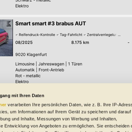
Elektro
Smart smart #3 brabus AUT
Reifendruck-Kontrolle
Tag-Fahrlicht
Zentralverriegelung
08/2025
8.175 km
-
9020
Klagenfurt
Limousine
|
Jahreswagen
|
1 Türen
Automatik
|
Front-Antrieb
Rot - metallic
Elektro
gang mit Ihren Daten
Alle Smart Jahreswagen-Angebote
ner
verarbeiten Ihre persönlichen Daten, wie z. B. Ihre IP-Adress
 Schreibfehler und Zwischenverkauf. Hinweis: Technische Daten, Verbrauc
ies, um Informationen auf Ihrem Gerät zu speichern und darauf
f EU-Normen sowie auf Neuwagen. automobile.at übernimmt entsprechend 
rbung und Inhalte, Messungen von Werbung und Inhalten,
ine Gewähr für die Richtigkeit der Angaben.
e Entwicklung von Angeboten zu ermöglichen. Sie entscheiden 