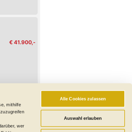
€ 41.900,-
Alle Cookies zulassen
e, mithilfe
hswerte, Reichweiten
 zuzugreifen
den
Auswahl erlauben
darüber, wer