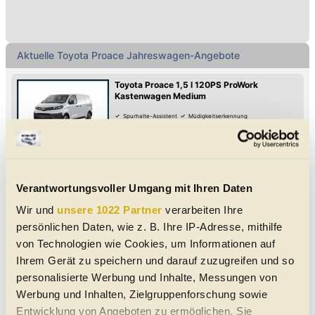
Aktuelle Toyota Proace Jahreswagen-Angebote
Toyota Proace 1,5 l 120PS ProWork
Kastenwagen Medium
Spurhalte-Assistent
Müdigkeitserkennung
Lordosenstütze
Armstütze
Adaptiver Tempomat
CD-Player
Park-Kamera
Park-Assistent hinten
12/2025
50 km
120 PS (88 kW)
€ 26.980,-
4845
Rutzenmoos
MwSt. ausweisbar
Sonstige
|
Jahreswagen
|
-
Schaltgetriebe
|
Front-Antrieb
Verantwortungsvoller Umgang mit Ihren Daten
weiss
Diesel
Wir und
unsere 1022 Partner
verarbeiten Ihre
Toyota Proace Verso 2,0 AT Long Business -
persönlichen Daten, wie z. B. Ihre IP-Adresse, mithilfe
LAGER 130 kW (177 ...
von Technologien wie Cookies, um Informationen auf
Voll-LED-Scheinwerfer
Android Auto
Apple CarPlay
Ihrem Gerät zu speichern und darauf zuzugreifen und so
Digitales Cockpit
Fernlicht-Assistent
Verkehrszeichen-Erkennung
USB
Reifendruck-Kontrolle
personalisierte Werbung und Inhalte, Messungen von
01/2026
20 km
177 PS (130 kW)
€ 56.575,-
Werbung und Inhalten, Zielgruppenforschung sowie
4724
Neukirchen am Walde
MwSt. ausweisbar
Entwicklung von Angeboten zu ermöglichen. Sie