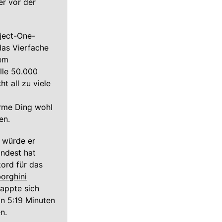
er vor der
oject-One-
das Vierfache
lem
lle 50.000
t all zu viele
arme Ding wohl
en.
n würde er
ndest hat
ord für das
orghini
nappte sich
on 5:19 Minuten
n.