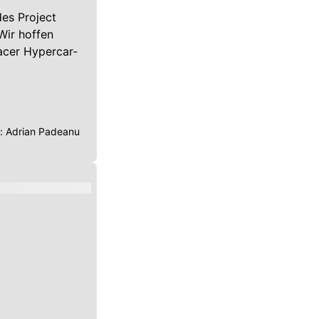
des Project
Wir hoffen
acer Hypercar-
r:
Adrian Padeanu