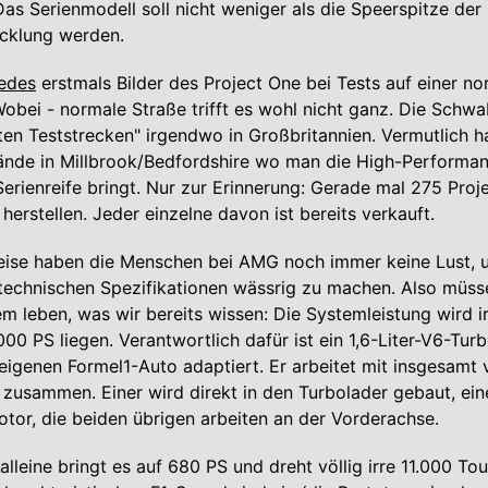
Das Serienmodell soll nicht weniger als die Speerspitze der
cklung werden.
edes
erstmals Bilder des Project One bei Tests auf einer n
 Wobei - normale Straße trifft es wohl nicht ganz. Die Sch
en Teststrecken" irgendwo in Großbritannien. Vermutlich ha
ände in Millbrook/Bedfordshire wo man die High-Performa
rienreife bringt. Nur zur Erinnerung: Gerade mal 275 Proj
rstellen. Jeder einzelne davon ist bereits verkauft.
eise haben die Menschen bei AMG noch immer keine Lust,
 technischen Spezifikationen wässrig zu machen. Also müss
em leben, was wir bereits wissen: Die Systemleistung wird 
000 PS liegen. Verantwortlich dafür ist ein 1,6-Liter-V6-Tur
eigenen Formel1-Auto adaptiert. Er arbeitet mit insgesamt v
zusammen. Einer wird direkt in den Turbolader gebaut, eine
or, die beiden übrigen arbeiten an der Vorderachse.
alleine bringt es auf 680 PS und dreht völlig irre 11.000 T