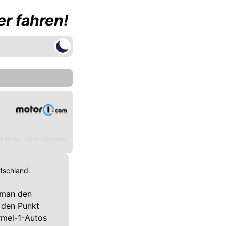
r fahren!
© Motor1.com/Hersteller
utschland.
t man den
 den Punkt
rmel-1-Autos