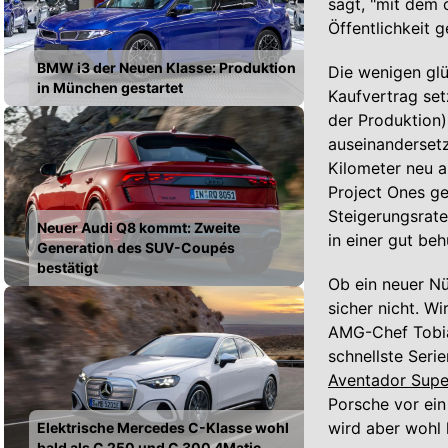
sagt, "mit dem 
Öffentlichkeit g
BMW i3 der Neuen Klasse: Produktion
Die wenigen glü
in München gestartet
Kaufvertrag set
der Produktion)
auseinandersetz
Kilometer neu au
Project Ones ge
Steigerungsrate
Neuer Audi Q8 kommt: Zweite
in einer gut be
Generation des SUV-Coupés
bestätigt
Ob ein neuer Nü
sicher nicht. 
AMG-Chef Tobias
schnellste Seri
Aventador Supe
Porsche vor ei
wird aber wohl 
Elektrische Mercedes C-Klasse wohl
bald als C 250 und C 300 4Matic