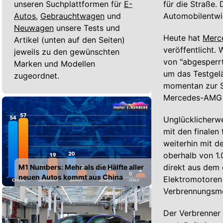
unseren Suchplattformen für
E-
für die Straße. 
Autos,
Gebrauchtwagen
und
Automobilentwi
Neuwagen
unsere Tests und
Heute hat
Merc
Artikel (unten auf den Seiten)
veröffentlicht.
jeweils zu den gewünschten
von "abgesperrt
Marken und Modellen
um das Testgel
zugeordnet.
momentan zur Se
Mercedes-AMG he
Unglücklicherw
mit den finalen
weiterhin mit d
oberhalb von 1.
direkt aus dem 
M1 Numbers: Mehr als die Hälfte aller
neuen Autos kommt aus China
Elektromotoren 
Verbrennungsmot
Der Verbrenner 