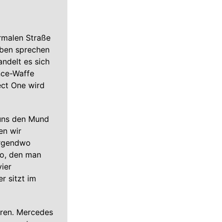
ormalen Straße
waben sprechen
ndelt es sich
nce-Waffe
ect One wird
 uns den Mund
en wir
irgendwo
bo, den man
ier
r sitzt im
ouren. Mercedes