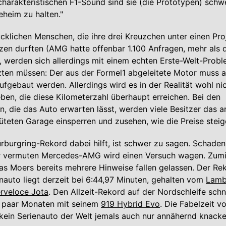
charakteristischen F1-Sound sind sie (die Prototypen) schw
eheim zu halten."
cklichen Menschen, die ihre drei Kreuzchen unter einen Pr
zen durften (AMG hatte offenbar 1.100 Anfragen, mehr als 
, werden sich allerdings mit einem echten Erste-Welt-Prob
ten müssen: Der aus der Formel1 abgeleitete Motor muss a
fgebaut werden. Allerdings wird es in der Realität wohl nich
ben, die diese Kilometerzahl überhaupt erreichen. Bei den
n, die das Auto erwarten lässt, werden viele Besitzer das 
hüteten Garage einsperren und zusehen, wie die Preise steig
rburgring-Rekord dabei hilft, ist schwer zu sagen. Schade
Wir vermuten Mercedes-AMG wird einen Versuch wagen. Zumi
 Moers bereits mehrere Hinweise fallen gelassen. Der Rek
enauto liegt derzeit bei 6:44,97 Minuten, gehalten vom
Lamb
rveloce Jota
. Den Allzeit-Rekord auf der Nordschleife sch
n paar Monaten mit seinem
919 Hybrid Evo
. Die Fabelzeit v
kein Serienauto der Welt jemals auch nur annähernd knacke