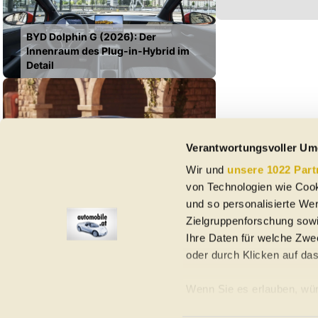
BYD Dolphin G (2026): Der
Innenraum des Plug-in-Hybrid im
Detail
Verantwortungsvoller Um
Lamborghini ehrt legendären
Wir und
unsere 1022 Part
Supersportwagen mit edler
von Technologien wie Cook
Lackierung
und so personalisierte We
Zielgruppenforschung sowi
Ihre Daten für welche Zwec
oder durch Klicken auf da
Elektroautos
Gebrauchtwagen
Neuwagen
Jahreswagen
Regional
A
Wenn Sie es erlauben, wür
Informationen über Ih
Homepage
Impressum
Nutzungsbedingungen
Datenschutzerklär