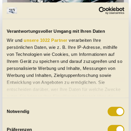
Verantwortungsvoller Umgang mit Ihren Daten
Wir und
unsere 1022 Partner
verarbeiten Ihre
© Motor1.com/Hersteller
persönlichen Daten, wie z. B. Ihre IP-Adresse, mithilfe
Mercedes Pullman Guard
von Technologien wie Cookies, um Informationen auf
Ihrem Gerät zu speichern und darauf zuzugreifen und so
Der S 600 Pullman ist das Flaggschiff unter den
personalisierte Werbung und Inhalte, Messungen von
Mercedes-Guard-Modellen. Schon den zwischen
Werbung und Inhalten, Zielgruppenforschung sowie
1964 und 1981 gebauten 600 (hinten) gab es mit
Entwicklung von Angeboten zu ermöglichen. Sie
Panzerung zu kaufen.
entscheiden darüber, wer Ihre Daten für welche Zwecke
nutzt. Sie können Ihre Einwilligung jederzeit über die
Cookie-Erklärung oder durch Klicken auf das Privacy
Einwilligungsauswahl
Trigger Symbol ändern oder widerrufen
Notwendig
Wenn Sie es erlauben, würden wir auch gerne:
Präferenzen