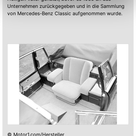
Einschränkung womöglich nicht mehr alle
Unternehmen zurückgegeben und in die Sammlung
Funktionalitäten der Website zur Verfügung stehen. Sie
von Mercedes-Benz Classic aufgenommen wurde.
können die Einstellungen jederzeit in unserer
Datenschutzerklärung
anpassen.
© Motor1.com/Hersteller