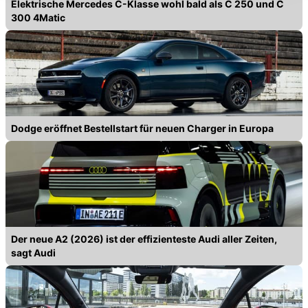
Datenschutzerklärung
anpassen.
Elektrische Mercedes C-Klasse wohl bald als C 250 und C
300 4Matic
Dodge eröffnet Bestellstart für neuen Charger in Europa
Der neue A2 (2026) ist der effizienteste Audi aller Zeiten,
sagt Audi