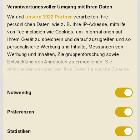
Verantwortungsvoller Umgang mit Ihren Daten
Suche Artikeln
Wir und
unsere 1022 Partner
verarbeiten Ihre
persönlichen Daten, wie z. B. Ihre IP-Adresse, mithilfe
Such-Tipp:
Wir haben auf unseren
von Technologien wie Cookies, um Informationen auf
Suchplattformen für
E-Autos,
Gebrauchtwagen
Ihrem Gerät zu speichern und darauf zuzugreifen und so
und
Neuwagen
unsere Tests und Artikel (unten auf
personalisierte Werbung und Inhalte, Messungen von
den Seiten) jeweils zu den gewünschten Marken
Werbung und Inhalten, Zielgruppenforschung sowie
und Modellen zugeordnet.
Entwicklung von Angeboten zu ermöglichen. Sie
entscheiden darüber, wer Ihre Daten für welche Zwecke
nutzt. Sie können Ihre Einwilligung jederzeit über die
Cookie-Erklärung oder durch Klicken auf das Privacy
Einwilligungsauswahl
Trigger Symbol ändern oder widerrufen
Notwendig
Wenn Sie es erlauben, würden wir auch gerne:
Präferenzen
Informationen über Ihre geografische Lage erfassen,
M1 Numbers: Mehr als die Hälfte aller neuen Autos kommt
welche bis auf einige Meter genau sein können
aus China
Ihr Gerät durch aktives Scannen nach bestimmten
Statistiken
Merkmalen (Fingerprinting) identifizieren