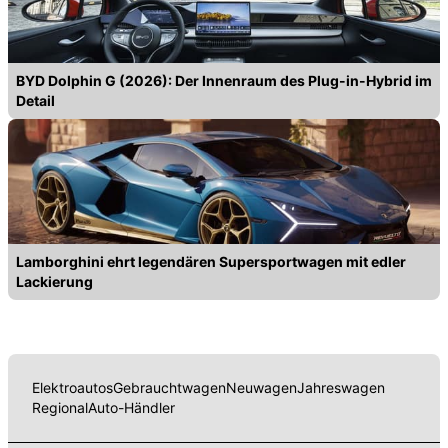
BYD Dolphin G (2026): Der Innenraum des Plug-in-Hybrid im
Detail
Lamborghini ehrt legendären Supersportwagen mit edler
Lackierung
Elektroautos
Gebrauchtwagen
Neuwagen
Jahreswagen
Regional
Auto-Händler