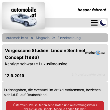
besser fahren!
Automobile.at
Magazin
Einzelmeldung
Vergessene Studien: Lincoln Sentinel
Concept (1996)
Kantige schwarze Luxuslimousine
© Motor1.com/Hersteller
12.6.2019
Preisangaben, die eventuell im Artikel vorkommen, beziehen
sich i.d.R. auf Deutschland.
Österreich-Preise, technische Daten und Ausstattungsdetails
der aktuellen
Lincoln
-Modelle finden Sie hier!