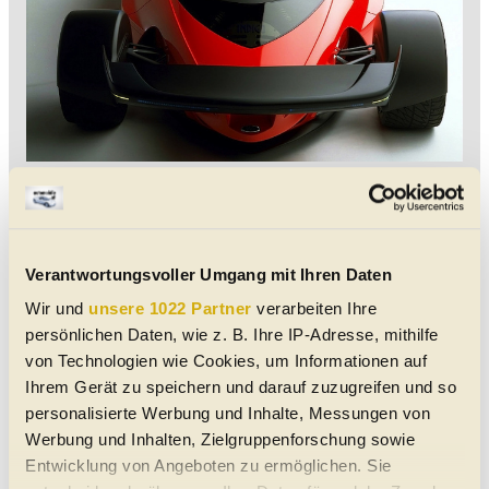
Im Indigo Concept leisteten die beiden miteinander
verschraubten Duratec-V6 441 PS bei 6.100 U/min
und brachten 549 Newtonmeter Drehmoment bei
5.250 U/min. Die Werte für den Sentinel wurden nie
Verantwortungsvoller Umgang mit Ihren Daten
veröffentlicht, dürften aber ähnlich gewesen sein.
Wir und
unsere 1022 Partner
verarbeiten Ihre
persönlichen Daten, wie z. B. Ihre IP-Adresse, mithilfe
Die Originalversion des Sentinel hatte einen
von Technologien wie Cookies, um Informationen auf
glänzend schwarzen Lack und getönte Fenster. So
Ihrem Gerät zu speichern und darauf zuzugreifen und so
ließ sich auch die Tatsache verbergen, dass die
personalisierte Werbung und Inhalte, Messungen von
Studie keinen fertigen Innenraum hatte. Lincoln
Werbung und Inhalten, Zielgruppenforschung sowie
arbeitete weiter an der 5,54 Meter langen Studie
Entwicklung von Angeboten zu ermöglichen. Sie
und zeigte sie später in fertiger Form auf anderen