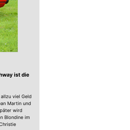
hway ist die
 allzu viel Geld
Dean Martin und
später wird
en Blondine im
hristie