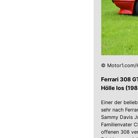
© Motor1.com/H
Ferrari 308 G
Hölle los (198
Einer der belieb
sehr nach Ferra
Sammy Davis Jr.
Familienvater C
offenen 308 ver