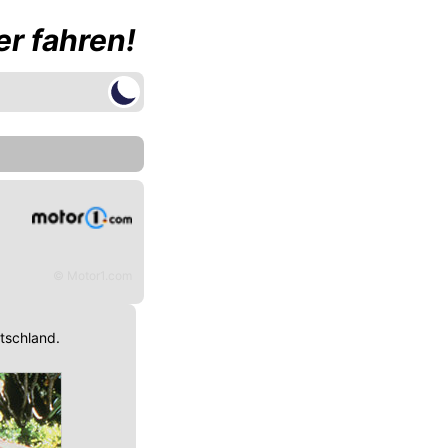
r fahren!
© Motor1.com
utschland.