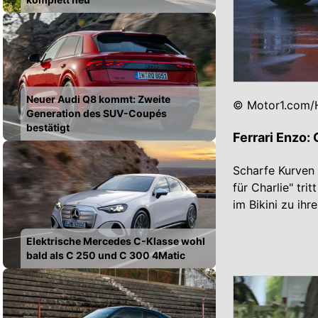
Neuer Audi Q8 kommt: Zweite
© Motor1.com/H
Generation des SUV-Coupés
bestätigt
Ferrari Enzo:
Scharfe Kurven 
für Charlie" tr
im Bikini zu ihr
Elektrische Mercedes C-Klasse wohl
bald als C 250 und C 300 4Matic