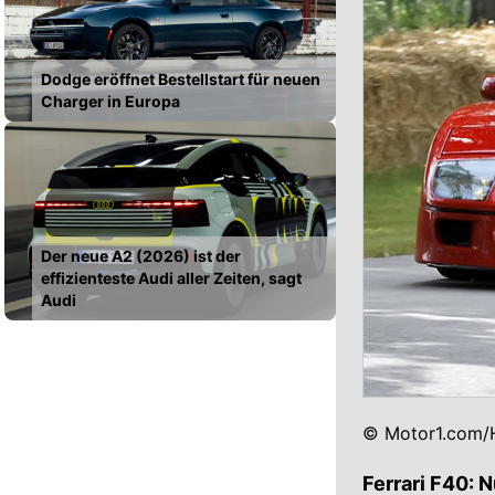
Dodge eröffnet Bestellstart für neuen
Charger in Europa
Der neue A2 (2026) ist der
effizienteste Audi aller Zeiten, sagt
Audi
© Motor1.com/H
Ferrari F40: 