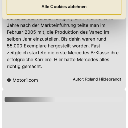
Letztlich war der Vaneo zu komplex geraten, ein
welche Kategorien Sie zulassen möchten. Es werden nur
Alle Cookies ablehnen
Fehler, den man beim Quasi-Nachfolger, dem
Citan
Daten verarbeitet, für die Sie uns Ihr Einverständnis
auf Basis des Renault Kangoo, nicht machte. Drei
geben. Bitte beachten Sie, dass durch eine
Jahre nach der Markteinführung teilte man im
Einschränkung womöglich nicht mehr alle
Februar 2005 mit, die Produktion des Vaneo im
Funktionalitäten der Website zur Verfügung stehen. Sie
selben Jahr einzustellen. Bis dahin waren rund
können die Einstellungen jederzeit in unserer
55.000 Exemplare hergestellt worden. Fast
Datenschutzerklärung
anpassen.
zeitgleich startete die erste Mercedes B-Klasse ihre
erfolgreiche Karriere. Hier hatte Mercedes alles
richtig gemacht.
Autor:
Roland Hildebrandt
© Motor1.com