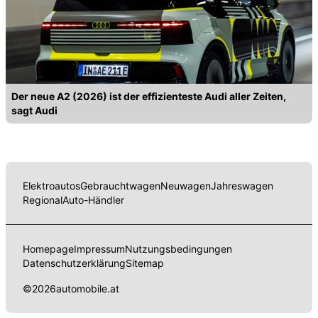
Der neue A2 (2026) ist der effizienteste Audi aller Zeiten,
sagt Audi
Elektroautos
Gebrauchtwagen
Neuwagen
Jahreswagen
Regional
Auto-Händler
Homepage
Impressum
Nutzungsbedingungen
Datenschutzerklärung
Sitemap
©
2026
automobile.at