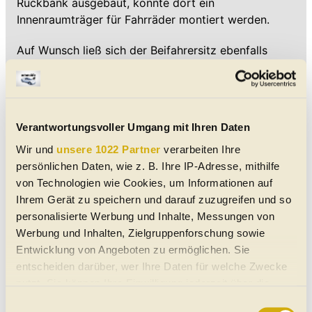
Rückbank ausgebaut, konnte dort ein
Innenraumträger für Fahrräder montiert werden.
Auf Wunsch ließ sich der Beifahrersitz ebenfalls
demontieren. Dann maß der Laderaum an dieser
Stelle zwischen Heckklappe und Stirnwand
stattliche 2.970 Millimeter. Als Picknick-Tisch taugte
der multifunktionale Beifahrersitz ebenfalls: Wurde
Verantwortungsvoller Umgang mit Ihren Daten
seine Lehne auf das Sitzkissen geklappt, standen
Wir und
unsere 1022 Partner
verarbeiten Ihre
dort Aussparungen für Getränkedosen bereit. Für die
persönlichen Daten, wie z. B. Ihre IP-Adresse, mithilfe
hinterste Reihe waren auf Wunsch zwei spezielle
von Technologien wie Cookies, um Informationen auf
Kindersitze erhältlich. Auch sie ließen sich in Tisch-
Ihrem Gerät zu speichern und darauf zuzugreifen und so
Stellung klappen oder senkrecht vor die nächste
personalisierte Werbung und Inhalte, Messungen von
Sitzreihe falten.
Werbung und Inhalten, Zielgruppenforschung sowie
Entwicklung von Angeboten zu ermöglichen. Sie
entscheiden darüber, wer Ihre Daten für welche Zwecke
Der Vaneo wurde ab Ende 2001 im Werk
nutzt. Sie können Ihre Einwilligung jederzeit über die
Ludwigsfelde in Brandenburg gebaut, wo Mercedes
Cookie-Erklärung oder durch Klicken auf das Privacy
Einwilligungsauswahl
rund 500 Millionen Euro in hochmoderne