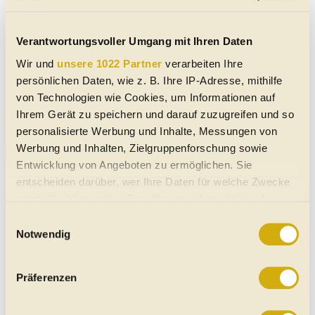
Verantwortungsvoller Umgang mit Ihren Daten
Wir und
unsere 1022 Partner
verarbeiten Ihre
persönlichen Daten, wie z. B. Ihre IP-Adresse, mithilfe
von Technologien wie Cookies, um Informationen auf
Ihrem Gerät zu speichern und darauf zuzugreifen und so
personalisierte Werbung und Inhalte, Messungen von
Werbung und Inhalten, Zielgruppenforschung sowie
Entwicklung von Angeboten zu ermöglichen. Sie
entscheiden darüber, wer Ihre Daten für welche Zwecke
nutzt. Sie können Ihre Einwilligung jederzeit über die
Cookie-Erklärung oder durch Klicken auf das Privacy
Einwilligungsauswahl
Trigger Symbol ändern oder widerrufen
Notwendig
Wenn Sie es erlauben, würden wir auch gerne:
Präferenzen
Informationen über Ihre geografische Lage erfassen,
welche bis auf einige Meter genau sein können