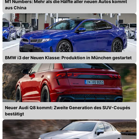
M1 Numbers: Mehr als die Hälfte aller neuen Autos kommt
können die Einstellungen jederzeit in unserer
aus China
Datenschutzerklärung
anpassen.
BMW i3 der Neuen Klasse: Produktion in München gestartet
Neuer Audi Q8 kommt: Zweite Generation des SUV-Coupés
bestätigt