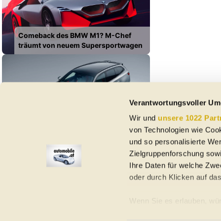
Comeback des BMW M1? M-Chef
träumt von neuem Supersportwagen
Verantwortungsvoller Um
Wir und
unsere 1022 Part
Bovensiepen 05 GT: Zweiter Streich
von Technologien wie Cook
der Ex-Alpina-Macher
und so personalisierte We
Zielgruppenforschung sowi
Ihre Daten für welche Zwec
oder durch Klicken auf da
Elektroautos
Gebrauchtwagen
Neuwagen
Jahreswagen
Regional
A
Wenn Sie es erlauben, wür
Informationen über Ih
Homepage
Impressum
Nutzungsbedingungen
Datenschutzerklär