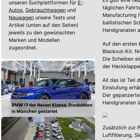
Es gibt eine neu
unseren Suchplattformen für
E-
täglichen Fahr
Autos,
Gebrauchtwagen
und
Manufacturing 
Neuwagen
unsere Tests und
ballistischen S
Artikel (unten auf den Seiten)
Handgranaten a
jeweils zu den gewünschten
Marken und Modellen
Auf den ersten 
zugeordnet.
Blackout-Kit. 
Die Scheiben si
der Heckklappe 
All das ist Teil
Einstufung erhä
Der gepanzerte 
Handgranaten ü
BMW i3 der Neuen Klasse: Produktion
in München gestartet
Zusätzlich zur 
Luftfilterung, 