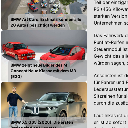
Teil der einzig
PS (456 Kilowat
starken Version
BMW Art Cars: Erstmals können alle
Unternehmen so
20 Autos besichtigt werden
Das Fahrwerk de
Runflat-Reifen m
Steuermodul ist
Gewicht das all
würden sagen, d
BMW zeigt neue Bilder des M
Concept Neue Klasse mit dem M3
Ansonsten ist 
(E30)
für Fahrer und 
Lederausstattun
Sitzreihen für 
durch die zusät
Laut Inkas ist 
er ist ab sofort
BMW X5 G65 (2026): Die ersten
Preise sind da (Update)