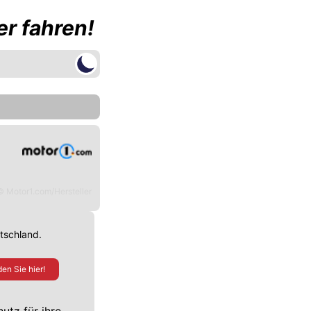
r fahren!
© Motor1.com/Hersteller
utschland.
en Sie hier!