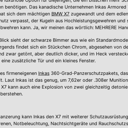
e luxuriöse Option für diejenigen, die ein bisschen mehr Sch
ten benötigen. Das kanadische Unternehmen Inkas Armored 
hat sich dem mächtigen
BMW X7
zugewandt und dem edlen
chutz verpasst, der Kugeln aus Hochleistungsgewehren und 
bwehren kann. Ja, wir meinen das wörtlich: MEHRERE Han
Blick sieht der schwarze Bimmer aus wie ein Standardmodel
Nirgends findet sich ein Stückchen Chrom, abgesehen von 
nd zwar getönt, aber deutlich dicker, und im Heck verstecke
eine zusätzliche Tür und ein kleines Fenster.
 des firmeneigenen
Inkas
360-Grad-Panzerschutzpakets, das
lt. Laut Inkas ist das genug, um 7,62er oder .308er Munitio
X7 kann auch eine Explosion von zwei gleichzeitig detoni
berstehen.
Panzerung kann Inkas den X7 mit weiterer Schutzausrüstung
Sirenen, Notbeleuchtung, Nachtsichtgeräte und Rauchschutz