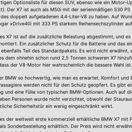
artigen Optionsliste für diesen SUV, ebenso wie ein Motor-
t). Der X7 ist auch als M50i mit der serienmäßigen 530 PS
 des doppelt aufgeladenen 4,4-Liter-V8 zu haben. Auf Wuns
gar xDrive40i mit 333 PS starkem Reihensechszylinder auf
s X7 ist auf die zusätzliche Belastung abgestimmt, und e
ontiert. Ein zusätzlicher Schutz für die Batterie und das e
 ebenfalls Teil des Standardpakets. Es wird nicht erwähnt, w
es dem ohnehin schon rund 2,5 Tonnen schweren X7 hinzufü
ass der V8-Motor hier wahrscheinlich die bessere Wahl ist
der BMW so hochwertig, wie man es erwartet. Komfort und 
Passagiere werden nicht für den Schutz geopfert. Es gibt ei
g und eine Fülle von typischen BMW-Optionen. Auch auf di
sieben Personen wurde nicht verzichtet, obwohl der Staura
zliche Sicherheitstür ein wenig eingeschränkt wirkt.
dies der weltweit erste kommerziell erhältliche BMW X7 mit
 als Sonderbestellung erhältlich. Der Preis wird nicht erwähn