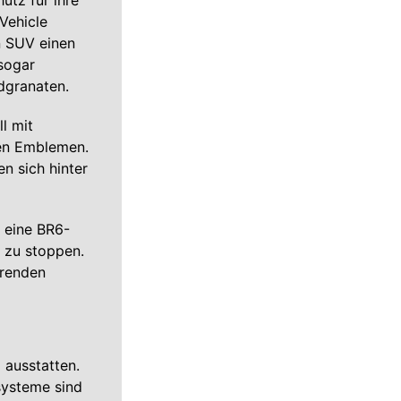
utz für ihre
Vehicle
 SUV einen
sogar
dgranaten.
l mit
den Emblemen.
n sich hinter
 eine BR6-
n zu stoppen.
erenden
 ausstatten.
systeme sind