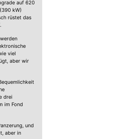
Upgrade auf 620
 (390 kW)
ch rüstet das
.
s werden
lektronische
ie viel
gt, aber wir
.
Bequemlichkeit
ne
e drei
um im Fond
 Panzerung, und
t, aber in