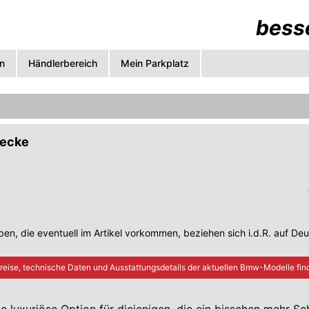
besse
n
Händlerbereich
Mein Parkplatz
wecke
en, die eventuell im Artikel vorkommen, beziehen sich i.d.R. auf De
reise, technische Daten und Ausstattungsdetails der aktuellen
Bmw
-Modelle find