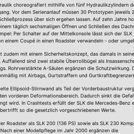
raulik choreografiert mithilfe von fünf Hydraulikzylindern 
gang. Vor dem Serienanlauf müssen 30 Prototypen jeweils 
chließprozess über sich ergehen lassen. Auf zehn Jahre h
einem täglich sechsmaligen Öffnen und Schließen des Dachs
impel: Per Schalter auf der Mittelkonsole lässt sich der SLK
n einem Coupé in einen Roadster verwandeln - oder umgek
t zudem mit einem Sicherheitskonzept, das damals in seine
 Auffallend sind zwei stabile Überrollbügel als Insassenschu
gs. Rohrverstärkte A-Säulen ergänzen die Schutzwirkung. 
ienmäßig mit Airbags, Gurtstraffern und Gurtkraftbegrenzer
elte Ellipsoid-Stirnwand als Teil der Vorderbaustruktur ver
 den vorderen Deformationsbereich. Dadurch sinkt die Gefah
gt wird. In Crashtests erfüllt der SLK die Mercedes-Benz 
ertrifft so die gesetzlich vorgeschriebenen Werte.
der Roadster als SLK 200 (136 PS) sowie als SLK 230 Komp
 Nach einer Modellpflege im Jahr 2000 ergänzen die