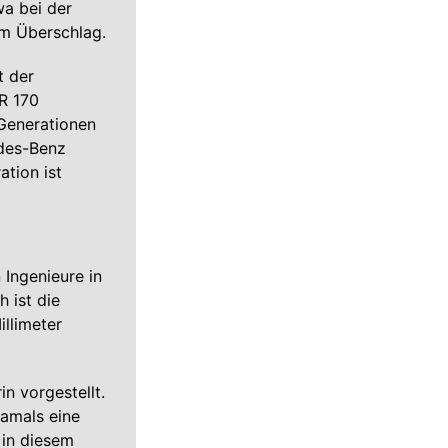
a bei der
um Überschlag.
t der
R 170
Generationen
des-Benz
ation ist
 Ingenieure in
 ist die
illimeter
n vorgestellt.
damals eine
 in diesem