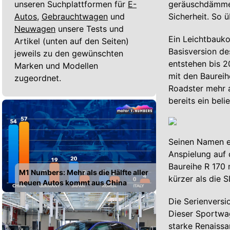
unseren Suchplattformen für
E-
geräuschdämmen
Autos,
Gebrauchtwagen
und
Sicherheit. So 
Neuwagen
unsere Tests und
Ein Leichtbauk
Artikel (unten auf den Seiten)
Basisversion de
jeweils zu den gewünschten
entstehen bis 2
Marken und Modellen
mit den Baureih
zugeordnet.
Roadster mehr a
bereits ein beli
Seinen Namen er
Anspielung auf 
Baureihe R 170 
M1 Numbers: Mehr als die Hälfte aller
kürzer als die 
neuen Autos kommt aus China
Die Serienversi
Dieser Sportwag
starke Renaissa