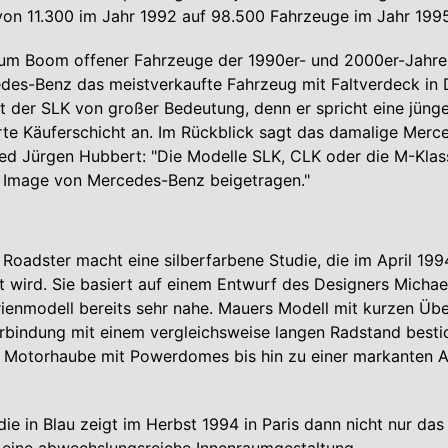
on 11.300 im Jahr 1992 auf 98.500 Fahrzeuge im Jahr 1995
zum Boom offener Fahrzeuge der 1990er- und 2000er-Jahre 
edes-Benz das meistverkaufte Fahrzeug mit Faltverdeck in 
st der SLK von großer Bedeutung, denn er spricht eine jüng
ierte Käuferschicht an. Im Rückblick sagt das damalige Merc
ed Jürgen Hubbert: "Die Modelle SLK, CLK oder die M-Klas
 Image von Mercedes-Benz beigetragen."
 Roadster macht eine silberfarbene Studie, die im April 1994
rt wird. Sie basiert auf einem Entwurf des Designers Micha
enmodell bereits sehr nahe. Mauers Modell mit kurzen Üb
erbindung mit einem vergleichsweise langen Radstand bestic
er Motorhaube mit Powerdomes bis hin zu einer markanten 
die in Blau zeigt im Herbst 1994 in Paris dann nicht nur das