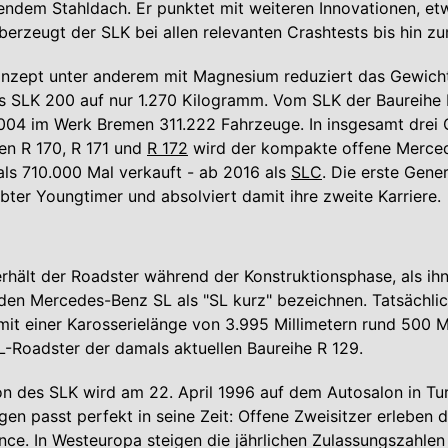
dem Stahldach. Er punktet mit weiteren Innovationen, etw
überzeugt der SLK bei allen relevanten Crashtests bis hin z
onzept unter anderem mit Magnesium reduziert das Gewich
s SLK 200 auf nur 1.270 Kilogramm. Vom SLK der Baureihe 
004 im Werk Bremen 311.222 Fahrzeuge. In insgesamt drei 
en R 170, R 171 und
R 172
wird der kompakte offene Merce
ls 710.000 Mal verkauft - ab 2016 als
SLC
. Die erste Gener
ebter Youngtimer und absolviert damit ihre zweite Karriere.
hält der Roadster während der Konstruktionsphase, als ihn
den Mercedes-Benz SL als "SL kurz" bezeichnen. Tatsächlich
mit einer Karosserielänge von 3.995 Millimetern rund 500 M
SL-Roadster der damals aktuellen Baureihe R 129.
on des SLK wird am 22. April 1996 auf dem Autosalon in Turi
en passt perfekt in seine Zeit: Offene Zweisitzer erleben 
nce. In Westeuropa steigen die jährlichen Zulassungszahlen