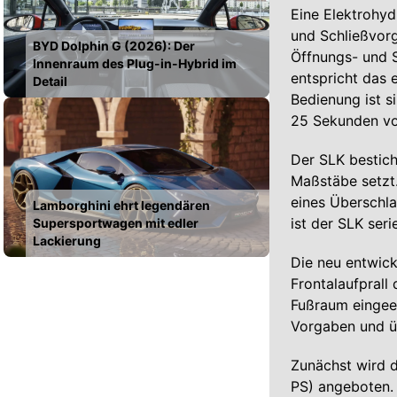
Eine Elektrohyd
und Schließvor
BYD Dolphin G (2026): Der
Öffnungs- und S
Innenraum des Plug-in-Hybrid im
entspricht das 
Detail
Bedienung ist s
25 Sekunden vo
Der SLK bestich
Maßstäbe setzt.
eines Überschla
Lamborghini ehrt legendären
ist der SLK ser
Supersportwagen mit edler
Lackierung
Die neu entwick
Frontalaufprall
Fußraum eingeen
Vorgaben und üb
Zunächst wird 
PS) angeboten.