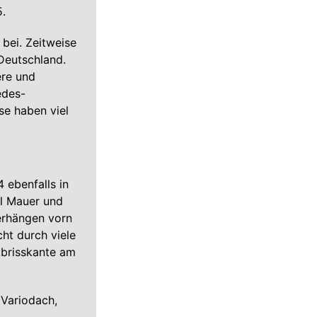
.
bei. Zeitweise
Deutschland.
ere und
edes-
se haben viel
 ebenfalls in
el Mauer und
erhängen vorn
ht durch viele
Abrisskante am
 Variodach,