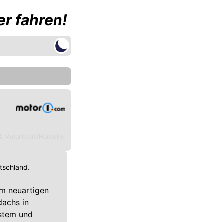
r fahren!
© Motor1.com/Hersteller
utschland.
em neuartigen
dachs in
estem und