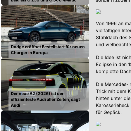
sondern zudem 
Von 1996 an ma
vielfältigen In
Stahldach des S
und vielbeacht
Dodge eröffnet Bestellstart für neuen
Charger in Europa
Die Idee ist ni
Eclipse in den 
komplette Dach 
Die Mercedes-In
Trick mit dem K
Der neue A2 (2026) ist der
hinten unter di
effizienteste Audi aller Zeiten, sagt
Karosserieheck 
Audi
für Gepäck.