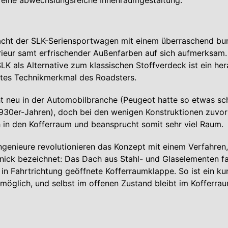
eine abwechslungsreiche Innenraumgestaltung.
cht der SLK-Seriensportwagen mit einem überraschend bu
terieur samt erfrischender Außenfarben auf sich aufmerksam.
LK als Alternative zum klassischen Stoffverdeck ist ein he
etes Technikmerkmal des Roadsters.
cht neu in der Automobilbranche (Peugeot hatte so etwas s
1930er-Jahren), doch bei den wenigen Konstruktionen zuvor
in den Kofferraum und beansprucht somit sehr viel Raum.
genieure revolutionieren das Konzept mit einem Verfahren, 
nick bezeichnet: Das Dach aus Stahl- und Glaselementen fa
e in Fahrtrichtung geöffnete Kofferraumklappe. So ist ein ku
möglich, und selbst im offenen Zustand bleibt im Kofferra