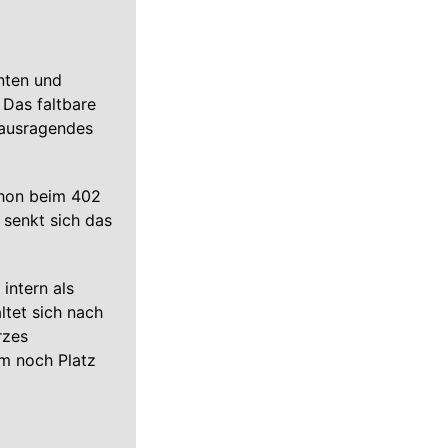
nten und
 Das faltbare
rausragendes
chon beim 402
 senkt sich das
intern als
ltet sich nach
rzes
um noch Platz