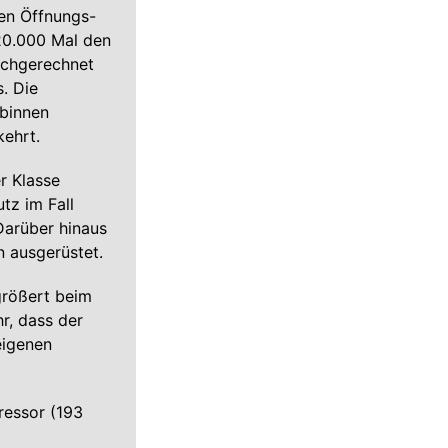
den Öffnungs-
20.000 Mal den
ochgerechnet
. Die
 binnen
ehrt.
r Klasse
tz im Fall
Darüber hinaus
n ausgerüstet.
größert beim
r, dass der
eigenen
ressor (193