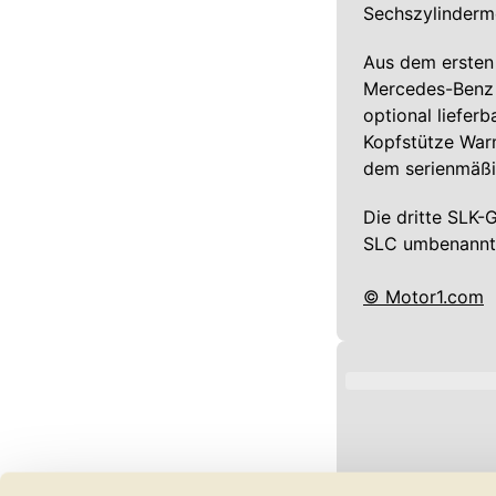
Sechszylinderm
Aus dem ersten S
Mercedes-Benz d
optional liefer
Kopfstütze Warm
dem serienmäßi
Die dritte SLK-
SLC umbenannt 
© Motor1.com