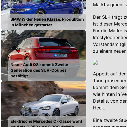
Marktsegment v
Der SLK trägt 
BMW i3 der Neuen Klasse: Produktion
ist dieser Merc
in München gestartet
Für die Marke i
lifestyleorient
Vorstandsmitgli
zu einem neuen
Neuer Audi Q8 kommt: Zweite
Generation des SUV-Coupés
Appetit auf den
bestätigt
Turin präsentie
kommt dem Seri
wie hinten in V
Details, von d
Heck.
Eine zweite Stu
Elektrische Mercedes C-Klasse wohl
bald als C 250 und C 300 4Matic