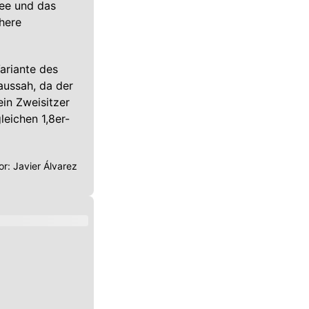
dee und das
ühere
ariante des
aussah, da der
in Zweisitzer
eichen 1,8er-
or:
Javier Álvarez