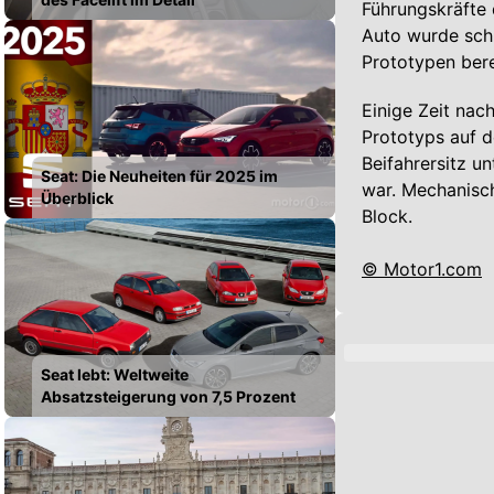
Führungskräfte 
Auto wurde schl
Prototypen bere
Einige Zeit nac
Prototyps auf d
Beifahrersitz u
Seat: Die Neuheiten für 2025 im
war. Mechanisch
Überblick
Block.
© Motor1.com
Seat lebt: Weltweite
Absatzsteigerung von 7,5 Prozent