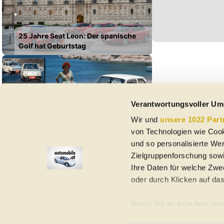
25 Jahre Seat Leon: Der spanische
Golf hat Geburtstag
Verantwortungsvoller Um
Wir und
unsere 1022 Part
Seat 133 (1974-1981): Kennen Sie den
von Technologien wie Cook
noch?
und so personalisierte We
Zielgruppenforschung sowi
Ihre Daten für welche Zwec
oder durch Klicken auf da
Elektroautos
Gebrauchtwagen
Neuwagen
Jahreswagen
Regional
A
Wenn Sie es erlauben, wür
Informationen über Ih
Homepage
Impressum
Nutzungsbedingungen
Datenschutzerklär