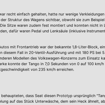
ar recht einfach gehalten, hatte nur wenige Verkleidungen 
der Struktur des Wagens sichtbar, obwohl sie zum Beispiel
 Die Sitze waren zudem fest montiert und konnten nicht in
en, dafür waren Pedal und Lenksäule (inklusive Instrument
utos mit Frontantrieb war der bekannte 1,8-Liter-Block, ein
in diesem Fall in 20-Ventil-Ausführung und mit 180 PS bei 
 anderen Modellen des Volkswagen-Konzerns zum Einsatz k
rke konnte der Tango in 7,0 Sekunden von 0 auf 100 km/h
tgeschwindigkeit von 235 km/h erreichen.
 behaupteten, dass Seat diesen Prototyp ursprünglich "Ta
ielung auf das Stück Unterwäsche, dem sein Heck ähnelt, ab