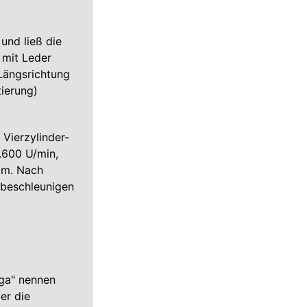
und ließ die
 mit Leder
 Längsrichtung
ierung)
 Vierzylinder-
5.600 U/min,
am. Nach
 beschleunigen
nga" nennen
er die