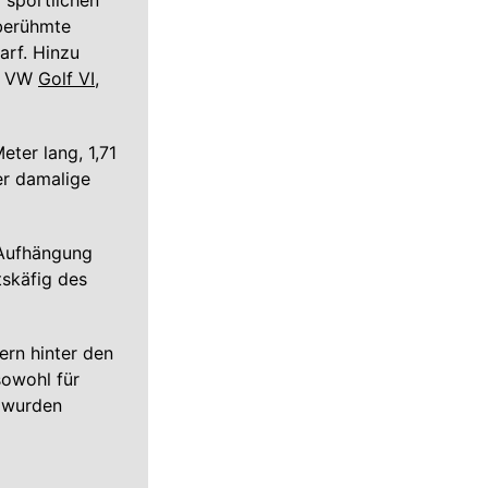
 sportlichen
 berühmte
arf. Hinzu
r VW
Golf VI
,
ter lang, 1,71
er damalige
 Aufhängung
tskäfig des
ern hinter den
sowohl für
n wurden