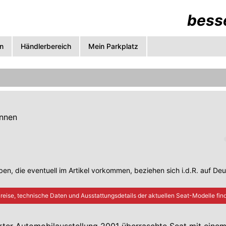
besse
n
Händlerbereich
Mein Parkplatz
önnen
en, die eventuell im Artikel vorkommen, beziehen sich i.d.R. auf De
reise, technische Daten und Ausstattungsdetails der aktuellen
Seat
-Modelle find