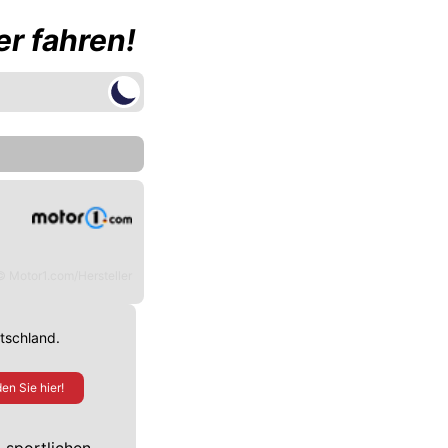
r fahren!
© Motor1.com/Hersteller
utschland.
en Sie hier!