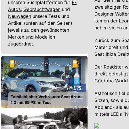
Auf der Frankfu
unseren Suchplattformen für
E-
zweisitzigen Ro
Autos,
Gebrauchtwagen
und
Designer Walter
Neuwagen
unsere Tests und
kamen der Leon I
Artikel (unten auf den Seiten)
neben vielen an
jeweils zu den gewünschten
Marken und Modellen
Zurück zum Seat
zugeordnet.
Meter breit und
Seat Ibiza Dreit
Der Roadster w
direkt befestig
Córdoba World R
Ästhetisch fiel
Tatsächlicher Verbrauch: Seat Arona
Sitzen, sowie d
1.0 mit 95 PS im Test
Abblend- als au
mittels LEDs (Ne