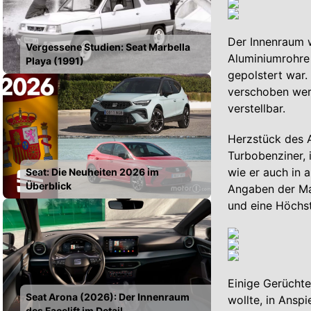
Der Innenraum w
Vergessene Studien: Seat Marbella
Aluminiumrohre 
Playa (1991)
gepolstert war.
verschoben werd
verstellbar.
Herzstück des A
Turbobenziner, 
wie er auch in
Seat: Die Neuheiten 2026 im
Überblick
Angaben der Ma
und eine Höchs
Einige Gerüchte
Seat Arona (2026): Der Innenraum
wollte, in Ansp
des Facelift im Detail