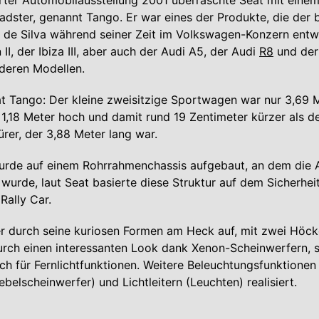
rter Automobilausstellung 2001 überraschte Seat mit einem
adster, genannt Tango. Er war eines der Produkte, die der
 de Silva während seiner Zeit im Volkswagen-Konzern entw
I, der Ibiza III, aber auch der Audi A5, der Audi
R8
und de
deren Modellen.
 Tango: Der kleine zweisitzige Sportwagen war nur 3,69 Me
 1,18 Meter hoch und damit rund 19 Zentimeter kürzer als d
ürer, der 3,88 Meter lang war.
urde auf einem Rohrrahmenchassis aufgebaut, an dem die
t wurde, laut Seat basierte diese Struktur auf dem Sicherhei
ally Car.
 er durch seine kuriosen Formen am Heck auf, mit zwei Höck
urch einen interessanten Look dank Xenon-Scheinwerfern, 
ch für Fernlichtfunktionen. Weitere Beleuchtungsfunktione
belscheinwerfer) und Lichtleitern (Leuchten) realisiert.