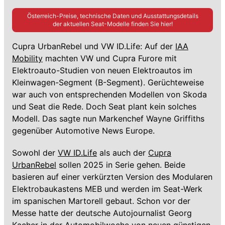
Österreich-Preise, technische Daten und Ausstattungsdetails
der aktuellen
Seat
-Modelle finden Sie hier!
Cupra UrbanRebel und VW ID.Life: Auf der
IAA
Mobility
machten VW und Cupra Furore mit
Elektroauto-Studien von neuen Elektroautos im
Kleinwagen-Segment (B-Segment). Gerüchteweise
war auch von entsprechenden Modellen von Skoda
und Seat die Rede. Doch Seat plant kein solches
Modell. Das sagte nun Markenchef Wayne Griffiths
gegenüber Automotive News Europe.
Sowohl der
VW ID.Life
als auch der
Cupra
UrbanRebel
sollen 2025 in Serie gehen. Beide
basieren auf einer verkürzten Version des Modularen
Elektrobaukastens MEB und werden im Seat-Werk
im spanischen Martorell gebaut. Schon vor der
Messe hatte der deutsche Autojournalist Georg