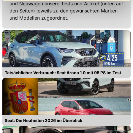
geben. Bitte beachten Sie, dass durch eine
und
Neuwagen
unsere Tests und Artikel (unten auf
Einschränkung womöglich nicht mehr alle
den Seiten) jeweils zu den gewünschten Marken
Funktionalitäten der Website zur Verfügung stehen. Sie
und Modellen zugeordnet.
können die Einstellungen jederzeit in unserer
Datenschutzerklärung
anpassen.
Tatsächlicher Verbrauch: Seat Arona 1.0 mit 95 PS im Test
Seat: Die Neuheiten 2026 im Überblick