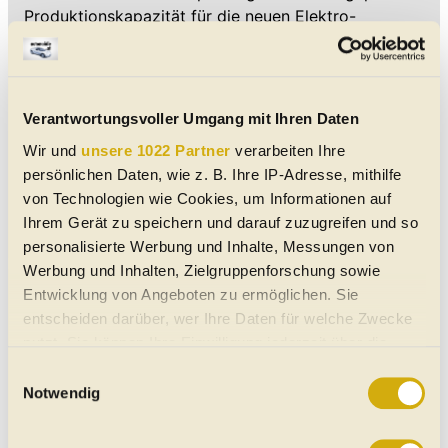
Produktionskapazität für die neuen Elektro-
Kleinwagen des Konzerns. Neben dem Ibiza werden
dort allerdings
auch der Leon, der Arona und der
Audi A1 gebaut
. Auch diese bräuchten dann wohl
nach 2025 eine neue Produktionsheimat, falls der
Verantwortungsvoller Umgang mit Ihren Daten
Ausstoß des Werks nicht erhöht werden kann. Dazu
Wir und
unsere 1022 Partner
verarbeiten Ihre
ist dem Bericht in Automotive News Europe
persönlichen Daten, wie z. B. Ihre IP-Adresse, mithilfe
allerdings nichts zu entnehmen.
von Technologien wie Cookies, um Informationen auf
Ihrem Gerät zu speichern und darauf zuzugreifen und so
Autor:
Stefan Leichsenring
© InsideEVs.de
personalisierte Werbung und Inhalte, Messungen von
Werbung und Inhalten, Zielgruppenforschung sowie
Entwicklung von Angeboten zu ermöglichen. Sie
entscheiden darüber, wer Ihre Daten für welche Zwecke
nutzt. Sie können Ihre Einwilligung jederzeit über die
Cookie-Erklärung oder durch Klicken auf das Privacy
Einwilligungsauswahl
Trigger Symbol ändern oder widerrufen
Notwendig
Wenn Sie es erlauben, würden wir auch gerne: