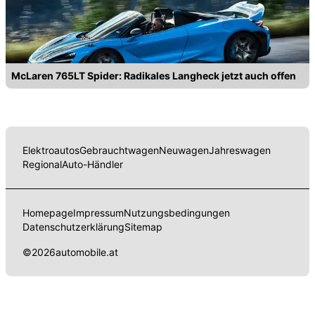
McLaren 765LT Spider: Radikales Langheck jetzt auch offen
Elektroautos
Gebrauchtwagen
Neuwagen
Jahreswagen
Regional
Auto-Händler
Homepage
Impressum
Nutzungsbedingungen
Datenschutzerklärung
Sitemap
©
2026
automobile.at