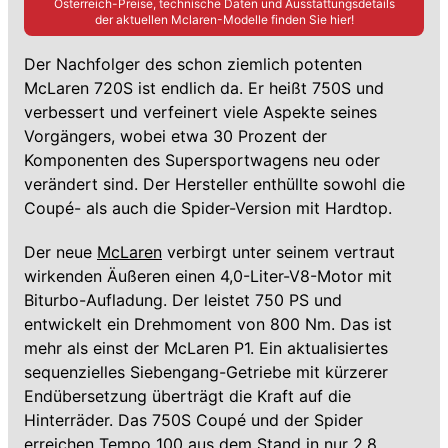
Österreich-Preise, technische Daten und Ausstattungsdetails
der aktuellen
Mclaren
-Modelle finden Sie hier!
Der Nachfolger des schon ziemlich potenten
McLaren 720S ist endlich da. Er heißt 750S und
verbessert und verfeinert viele Aspekte seines
Vorgängers, wobei etwa 30 Prozent der
Komponenten des Supersportwagens neu oder
verändert sind. Der Hersteller enthüllte sowohl die
Coupé- als auch die Spider-Version mit Hardtop.
Der neue
McLaren
verbirgt unter seinem vertraut
wirkenden Äußeren einen 4,0-Liter-V8-Motor mit
Biturbo-Aufladung. Der leistet 750 PS und
entwickelt ein Drehmoment von 800 Nm. Das ist
mehr als einst der McLaren P1. Ein aktualisiertes
sequenzielles Siebengang-Getriebe mit kürzerer
Endübersetzung überträgt die Kraft auf die
Hinterräder. Das 750S Coupé und der Spider
erreichen Tempo 100 aus dem Stand in nur 2,8