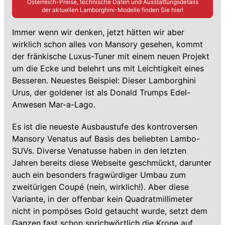
Österreich-Preise, technische Daten und Ausstattungsdetails
der aktuellen
Lamborghini
-Modelle finden Sie hier!
Immer wenn wir denken, jetzt hätten wir aber
wirklich schon alles von Mansory gesehen, kommt
der fränkische Luxus-Tuner mit einem neuen Projekt
um die Ecke und belehrt uns mit Leichtigkeit eines
Besseren. Neuestes Beispiel: Dieser Lamborghini
Urus, der goldener ist als Donald Trumps Edel-
Anwesen Mar-a-Lago.
Es ist die neueste Ausbaustufe des kontroversen
Mansory Venatus auf Basis des beliebten Lambo-
SUVs. Diverse Venatusse haben in den letzten
Jahren bereits diese Webseite geschmückt, darunter
auch ein besonders fragwürdiger Umbau zum
zweitürigen Coupé (nein, wirklich!). Aber diese
Variante, in der offenbar kein Quadratmillimeter
nicht in pompöses Gold getaucht wurde, setzt dem
Ganzen fast schon sprichwörtlich die Krone auf.