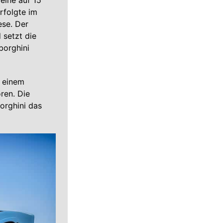
eine auf 15
rfolgte im
se. Der
 setzt die
borghini
n einem
ren. Die
orghini das