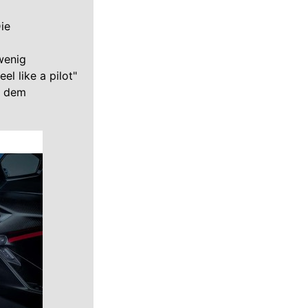
ie
wenig
l like a pilot"
s dem