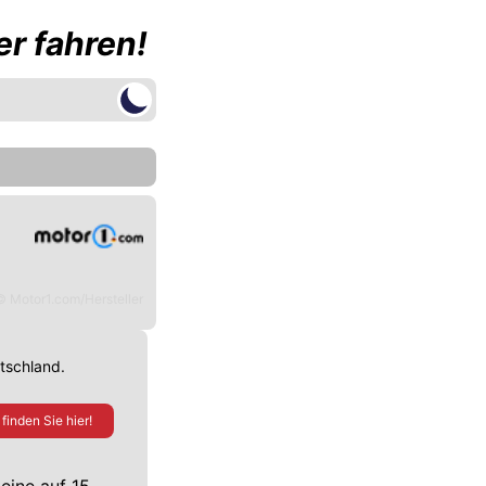
r fahren!
© Motor1.com/Hersteller
utschland.
finden Sie hier!