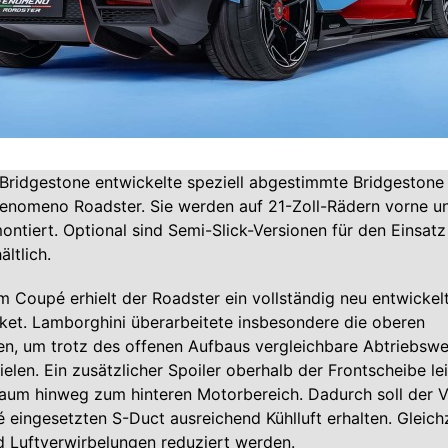
Bridgestone entwickelte speziell abgestimmte Bridgestone
Fenomeno Roadster. Sie werden auf 21-Zoll-Rädern vorne u
ontiert. Optional sind Semi-Slick-Versionen für den Einsatz
ltlich.
m Coupé erhielt der Roadster ein vollständig neu entwickel
et. Lamborghini überarbeitete insbesondere die oberen
en, um trotz des offenen Aufbaus vergleichbare Abtriebsw
zielen. Ein zusätzlicher Spoiler oberhalb der Frontscheibe lei
raum hinweg zum hinteren Motorbereich. Dadurch soll der 
eingesetzten S-Duct ausreichend Kühlluft erhalten. Gleichz
 Luftverwirbelungen reduziert werden.