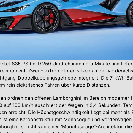
leistet 835 PS bei 9.250 Umdrehungen pro Minute und liefe
ehmoment. Zwei Elektromotoren sitzen an der Vorderachse
htgang-Doppelkupplungsgetriebe integriert. Die 7-kWh-Bat
m rein elektrisches Fahren über kurze Distanzen.
gen ordnen den offenen Lamborghini im Bereich moderner H
 0 auf 100 km/h absolviert der Wagen in 2,4 Sekunden, Te
en erreicht. Die Höchstgeschwindigkeit liegt bei mehr als
r ist eine Karbonstruktur mit Monocoque und Vorderwagen
orghini spricht von einer "Monofuselage"-Architektur, die 