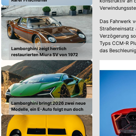
konstruktiv an 
Verwindungsstei
Das Fahrwerk ve
Straßeneinsatz 
Verzögerung so
Typs CCM-R Plu
Lamborghini zeigt herrlich
das Beschleunig
restaurierten Miura SV von 1972
Lamborghini bringt 2026 zwei neue
Modelle, ein E-Auto folgt nun doch