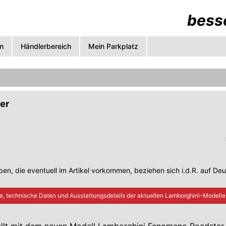
besse
n
Händlerbereich
Mein Parkplatz
er
en, die eventuell im Artikel vorkommen, beziehen sich i.d.R. auf De
e, technische Daten und Ausstattungsdetails der aktuellen
Lamborghini
-Modelle 