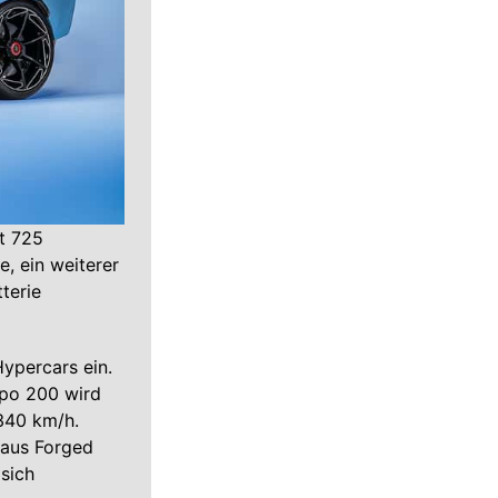
rt 725
, ein weiterer
terie
ypercars ein.
mpo 200 wird
 340 km/h.
 aus Forged
sich