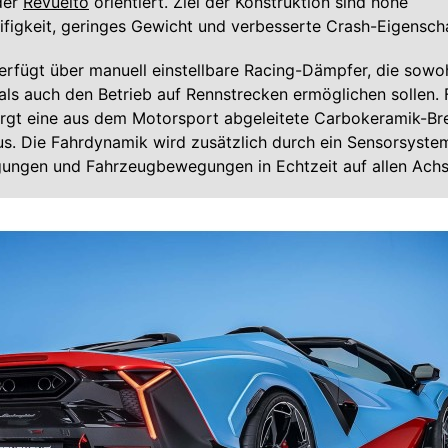
der
Revuelto
orientiert. Ziel der Konstruktion sind hohe
figkeit, geringes Gewicht und verbesserte Crash-Eigensch
rfügt über manuell einstellbare Racing-Dämpfer, die sowo
als auch den Betrieb auf Rennstrecken ermöglichen sollen. 
rgt eine aus dem Motorsport abgeleitete Carbokeramik-B
s. Die Fahrdynamik wird zusätzlich durch ein Sensorsyste
ungen und Fahrzeugbewegungen in Echtzeit auf allen Achse