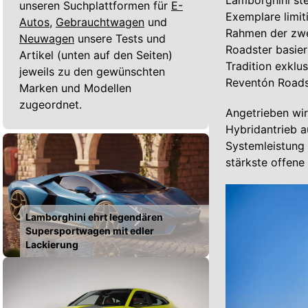
Lamborghini st
unseren Suchplattformen für
E-
Exemplare limit
Autos,
Gebrauchtwagen
und
Rahmen der zwe
Neuwagen
unsere Tests und
Roadster basie
Artikel (unten auf den Seiten)
Tradition exklu
jeweils zu den gewünschten
Reventón Roads
Marken und Modellen
zugeordnet.
Angetrieben wi
Hybridantrieb a
Systemleistung
stärkste offene
Lamborghini ehrt legendären
Supersportwagen mit edler
Lackierung