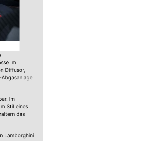
s
ässe im
n Diffusor,
n-Abgasanlage
ar. Im
m Stil eines
altern das
en Lamborghini