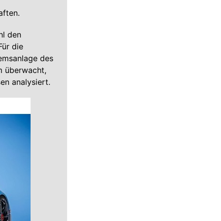
aften.
hl den
Für die
remsanlage des
m überwacht,
n analysiert.