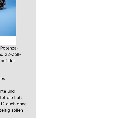
 Potenza-
nd 22-Zoll-
 auf der
tes
erte und
tet die Luft
V12 auch ohne
eitig sollen