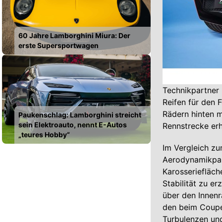
60 Jahre Lamborghini Miura: Der
erste Supersportwagen
Technikpartner 
Reifen für den 
Rädern hinten m
Paukenschlag: Lamborghini streicht
sein Elektroauto, nennt E-Autos
Rennstrecke erhä
„teures Hobby“
Im Vergleich zu
Aerodynamikpak
Karosseriefläch
Stabilität zu er
über den Innen
den beim Coupé 
Turbulenzen und