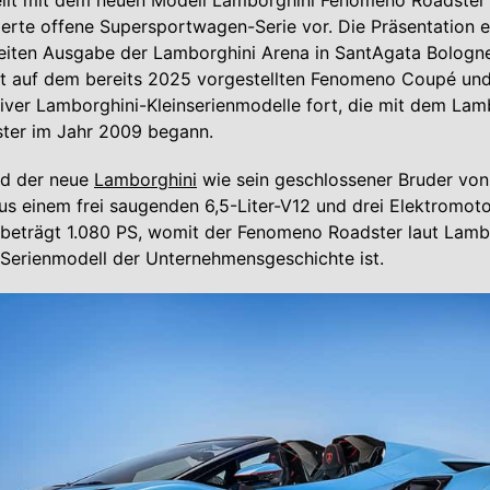
ellt mit dem neuen Modell Lamborghini Fenomeno Roadster 
ierte offene Supersportwagen-Serie vor. Die Präsentation e
iten Ausgabe der Lamborghini Arena in SantAgata Bologne
rt auf dem bereits 2025 vorgestellten Fenomeno Coupé und
siver Lamborghini-Kleinserienmodelle fort, die mit dem Lam
ter im Jahr 2009 begann.
rd der neue
Lamborghini
wie sein geschlossener Bruder vo
us einem frei saugenden 6,5-Liter-V12 und drei Elektromoto
 beträgt 1.080 PS, womit der Fenomeno Roadster laut Lamb
 Serienmodell der Unternehmensgeschichte ist.