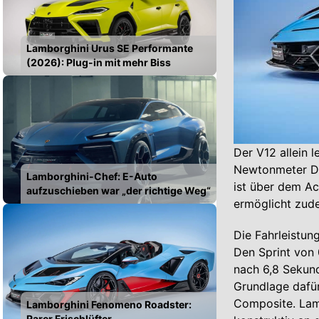
Lamborghini Urus SE Performante
(2026): Plug-in mit mehr Biss
Der V12 allein 
Newtonmeter Dr
Lamborghini-Chef: E-Auto
ist über dem Ac
aufzuschieben war „der richtige Weg“
ermöglicht zude
Die Fahrleistun
Den Sprint von
nach 6,8 Sekund
Grundlage dafü
Composite. Lamb
Lamborghini Fenomeno Roadster:
Rarer Frischlüfter