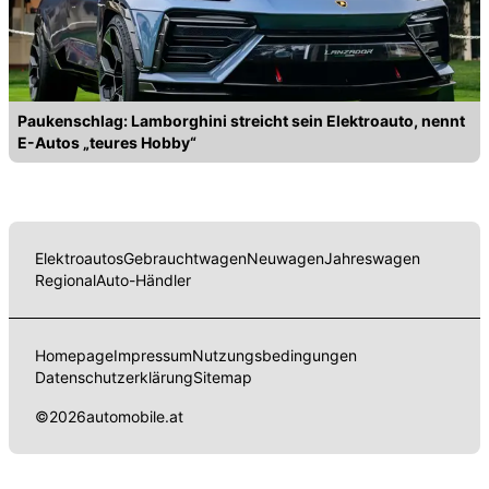
Paukenschlag: Lamborghini streicht sein Elektroauto, nennt
E-Autos „teures Hobby“
Elektroautos
Gebrauchtwagen
Neuwagen
Jahreswagen
Regional
Auto-Händler
Homepage
Impressum
Nutzungsbedingungen
Datenschutzerklärung
Sitemap
©
2026
automobile.at