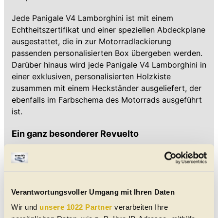
Jede Panigale V4 Lamborghini ist mit einem
Echtheitszertifikat und einer speziellen Abdeckplane
ausgestattet, die in zur Motorradlackierung
passenden personalisierten Box übergeben werden.
Darüber hinaus wird jede Panigale V4 Lamborghini in
einer exklusiven, personalisierten Holzkiste
zusammen mit einem Heckständer ausgeliefert, der
ebenfalls im Farbschema des Motorrads ausgeführt
ist.
Ein ganz besonderer Revuelto
Passend zur Ducati gibt es zudem einen
einzigartigen Revuelto im Zweiton-Farbschema in
Grigio Telesto (Grau) und Nero Noctis (Schwarz)
sowie Details in Verde Scandal (Grün). Dieser
Verantwortungsvoller Umgang mit Ihren Daten
Grünton findet sich an zahlreichen Elementen wie
Wir und
unsere 1022 Partner
verarbeiten Ihre
den Bremssätteln und dem in Nero Noctis