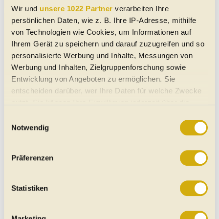
Mehr anzeigen
Wir und
unsere 1022 Partner
verarbeiten Ihre
Audi
S6 e-tron
- Angebote von Händlern
persönlichen Daten, wie z. B. Ihre IP-Adresse, mithilfe
von Technologien wie Cookies, um Informationen auf
Ihrem Gerät zu speichern und darauf zuzugreifen und so
personalisierte Werbung und Inhalte, Messungen von
Werbung und Inhalten, Zielgruppenforschung sowie
Entwicklung von Angeboten zu ermöglichen. Sie
entscheiden darüber, wer Ihre Daten für welche Zwecke
nutzt. Sie können Ihre Einwilligung jederzeit über die
Cookie-Erklärung oder durch Klicken auf das Privacy
Einwilligungsauswahl
Trigger Symbol ändern oder widerrufen
Notwendig
Wenn Sie es erlauben, würden wir auch gerne:
Präferenzen
Informationen über Ihre geografische Lage erfassen,
welche bis auf einige Meter genau sein können
Ihr Gerät durch aktives Scannen nach bestimmten
Statistiken
Merkmalen (Fingerprinting) identifizieren
Erfahren Sie mehr darüber, wie Ihre persönlichen Daten
Marketing