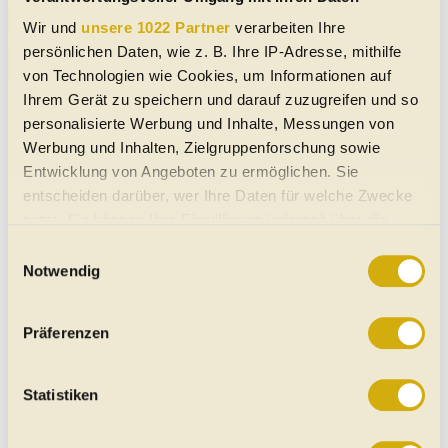
Mehr anzeigen
Wir und
unsere 1022 Partner
verarbeiten Ihre
persönlichen Daten, wie z. B. Ihre IP-Adresse, mithilfe
Ferrari
296 GTS
- Angebote von Händlern
von Technologien wie Cookies, um Informationen auf
Ihrem Gerät zu speichern und darauf zuzugreifen und so
personalisierte Werbung und Inhalte, Messungen von
Werbung und Inhalten, Zielgruppenforschung sowie
Entwicklung von Angeboten zu ermöglichen. Sie
entscheiden darüber, wer Ihre Daten für welche Zwecke
nutzt. Sie können Ihre Einwilligung jederzeit über die
Cookie-Erklärung oder durch Klicken auf das Privacy
Einwilligungsauswahl
Trigger Symbol ändern oder widerrufen
Notwendig
Wenn Sie es erlauben, würden wir auch gerne:
Präferenzen
Informationen über Ihre geografische Lage erfassen,
welche bis auf einige Meter genau sein können
Ihr Gerät durch aktives Scannen nach bestimmten
Statistiken
Merkmalen (Fingerprinting) identifizieren
Erfahren Sie mehr darüber, wie Ihre persönlichen Daten