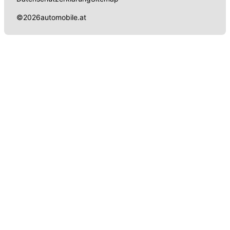
©
2026
automobile.at