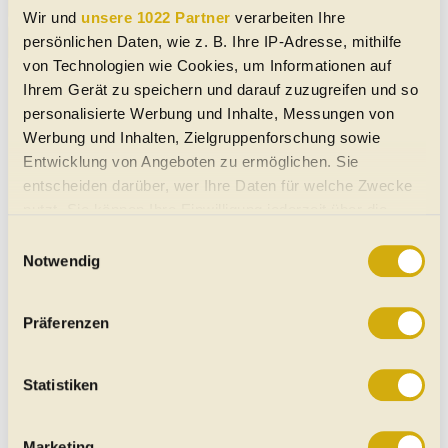
Mehr anzeigen
Wir und
unsere 1022 Partner
verarbeiten Ihre
Honda
CB 125
- Angebote von Händlern
persönlichen Daten, wie z. B. Ihre IP-Adresse, mithilfe
von Technologien wie Cookies, um Informationen auf
Ihrem Gerät zu speichern und darauf zuzugreifen und so
personalisierte Werbung und Inhalte, Messungen von
Werbung und Inhalten, Zielgruppenforschung sowie
Entwicklung von Angeboten zu ermöglichen. Sie
entscheiden darüber, wer Ihre Daten für welche Zwecke
nutzt. Sie können Ihre Einwilligung jederzeit über die
Cookie-Erklärung oder durch Klicken auf das Privacy
Einwilligungsauswahl
Trigger Symbol ändern oder widerrufen
Notwendig
Wenn Sie es erlauben, würden wir auch gerne:
Präferenzen
Informationen über Ihre geografische Lage erfassen,
welche bis auf einige Meter genau sein können
Ihr Gerät durch aktives Scannen nach bestimmten
Statistiken
Merkmalen (Fingerprinting) identifizieren
Erfahren Sie mehr darüber, wie Ihre persönlichen Daten
Marketing