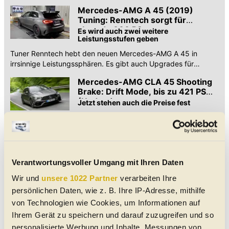
Alltagsnutzen verbinden.
Mercedes-AMG A 45 (2019)
Tuning: Renntech sorgt für
absurde 600 PS
Es wird auch zwei weitere
Leistungsstufen geben
Tuner Renntech hebt den neuen Mercedes-AMG A 45 in
irrsinnige Leistungssphären. Es gibt auch Upgrades für
Auspuff, Fahrwerk und Räder.
Mercedes-AMG CLA 45 Shooting
Brake: Drift Mode, bis zu 421 PS
(Update)
Jetzt stehen auch die Preise fest
Mercedes baut den stärksten Großserien-Turbo-Vierzylinder
der Welt auch in den CLA Shooting Brake ein. Alle technischen
Daten und Preise zum CLA 45 SB.
Mercedes-AMG A 45/CLA 45
Verantwortungsvoller Umgang mit Ihren Daten
(2019): Jetzt sind auch die Preise
da (Update)
Bis zu 421 PS im Baby-Benz! Alle Infos
Wir und
unsere 1022 Partner
verarbeiten Ihre
und Preise zu den krassen Kompakten
persönlichen Daten, wie z. B. Ihre IP-Adresse, mithilfe
Jetzt ist es offiziell: Mercedes-AMG enthüllt die Neuauflagen
von Technologien wie Cookies, um Informationen auf
von A 45 und CLA 45. Bemerkenswert ist der Vierzylinder-
Ihrem Gerät zu speichern und darauf zuzugreifen und so
Turbo mit bis zu 421 PS Leistung.
personalisierte Werbung und Inhalte, Messungen von