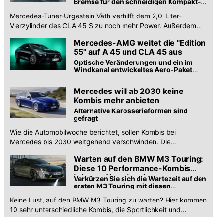
Bremse für den schneidigen Kompakt-
Benz
Mercedes-Tuner-Urgestein Väth verhilft dem 2,0-Liter-
Vierzylinder des CLA 45 S zu noch mehr Power. Außerdem
werden Räder, Fahrwerk und Bremse getauscht.
Mercedes-AMG weitet die "Edition
55" auf A 45 und CLA 45 aus
Optische Veränderungen und ein im
Windkanal entwickeltes Aero-Paket
zieren die Sondermodellen ...
Mercedes will ab 2030 keine
Kombis mehr anbieten
Alternative Karosserieformen sind
gefragt
Wie die Automobilwoche berichtet, sollen Kombis bei
Mercedes bis 2030 weitgehend verschwinden. Die
Alternativen sind ziemlich vorhersehbar.
Warten auf den BMW M3 Touring:
Diese 10 Performance-Kombis
kriegen Sie schon jetzt
Verkürzen Sie sich die Wartezeit auf den
ersten M3 Touring mit diesen
hervorragenden Sport-Lastern
Keine Lust, auf den BMW M3 Touring zu warten? Hier kommen
10 sehr unterschiedliche Kombis, die Sportlichkeit und