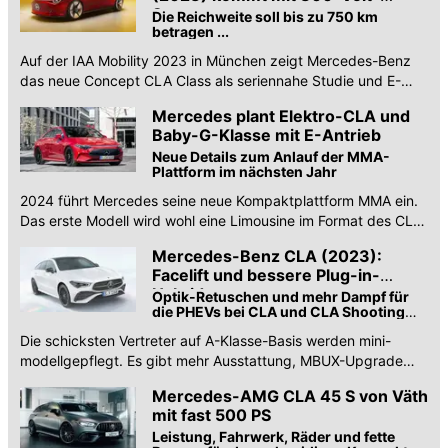
System
Die Reichweite soll bis zu 750 km
betragen ...
Auf der IAA Mobility 2023 in München zeigt Mercedes-Benz
das neue Concept CLA Class als seriennahe Studie und E-
Auto-Ausblick.
Mercedes plant Elektro-CLA und
Baby-G-Klasse mit E-Antrieb
Neue Details zum Anlauf der MMA-
Plattform im nächsten Jahr
2024 führt Mercedes seine neue Kompaktplattform MMA ein.
Das erste Modell wird wohl eine Limousine im Format des CLA
sein.
Mercedes-Benz CLA (2023):
Facelift und bessere Plug-in-
Hybride
Optik-Retuschen und mehr Dampf für
die PHEVs bei CLA und CLA Shooting
Brake
Die schicksten Vertreter auf A-Klasse-Basis werden mini-
modellgepflegt. Es gibt mehr Ausstattung, MBUX-Upgrade
und verbesserte Plug-in-Hybride.
Mercedes-AMG CLA 45 S von Väth
mit fast 500 PS
Leistung, Fahrwerk, Räder und fette