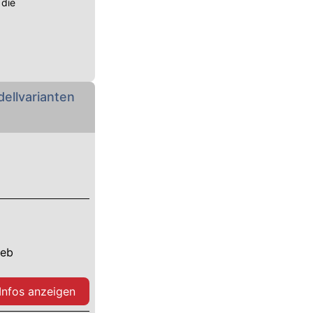
 die
ellvarianten
ieb
 Infos anzeigen