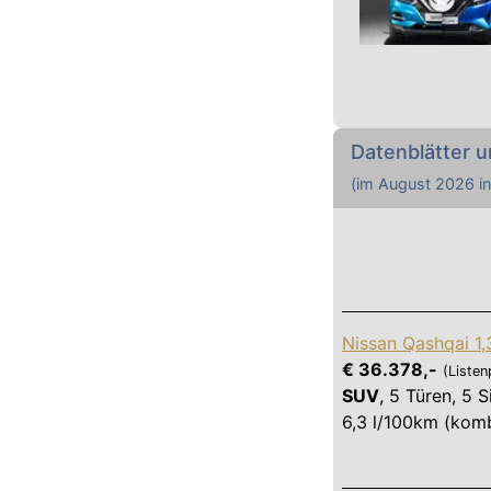
Datenblätter u
(im
August 2026
in
Nissan Qashqai 1
€ 36.378,-
(Listen
SUV
,
5 Türen
,
5 S
6,3 l/100km (komb