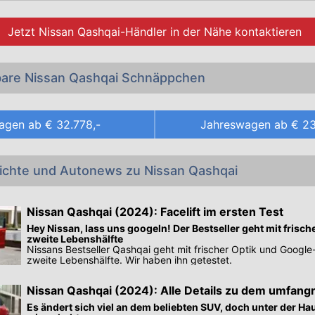
e Preisliste und die Datenblätter sämtlicher
21 Nissan Qash
 die momentan im Oktober 2022 in Österreich als Neuwagen 
Jetzt
Nissan Qashqai-Händler
in der Nähe kontaktieren
 in unserem Angebot an günstigen
Nissan Qashqai Jahr
Gebrauchtwagen
.
bare Nissan Qashqai Schnäppchen
agen ab
€ 32.778,-
Jahreswagen ab
€ 23
richte und Autonews zu Nissan Qashqai
Nissan Qashqai (2024): Facelift im ersten Test
Hey Nissan, lass uns googeln! Der Bestseller geht mit frische
zweite Lebenshälfte
Nissans Bestseller Qashqai geht mit frischer Optik und Google-
zweite Lebenshälfte. Wir haben ihn getestet.
Nissan Qashqai (2024): Alle Details zu dem umfang
Facelift
Es ändert sich viel an dem beliebten SUV, doch unter der Hau