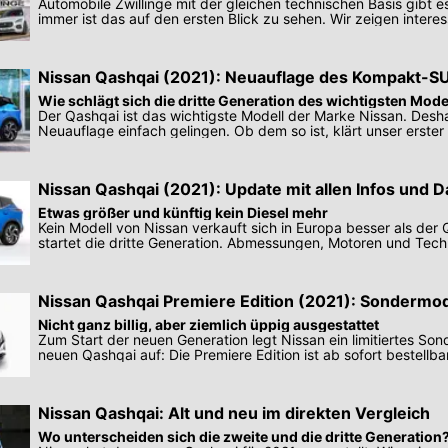
Automobile Zwillinge mit der gleichen technischen Basis gibt es
immer ist das auf den ersten Blick zu sehen. Wir zeigen interes
Nissan Qashqai (2021): Neuauflage des Kompakt-SU
Wie schlägt sich die dritte Generation des wichtigsten Mode
Der Qashqai ist das wichtigste Modell der Marke Nissan. Desh
Neuauflage einfach gelingen. Ob dem so ist, klärt unser erster
Nissan Qashqai (2021): Update mit allen Infos und D
Etwas größer und künftig kein Diesel mehr
Kein Modell von Nissan verkauft sich in Europa besser als der 
startet die dritte Generation. Abmessungen, Motoren und Tech
Nissan Qashqai Premiere Edition (2021): Sondermod
Nicht ganz billig, aber ziemlich üppig ausgestattet
Zum Start der neuen Generation legt Nissan ein limitiertes So
neuen Qashqai auf: Die Premiere Edition ist ab sofort bestellbar
Nissan Qashqai: Alt und neu im direkten Vergleich
Wo unterscheiden sich die zweite und die dritte Generation