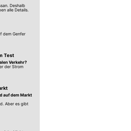
ssan. Deshalb
en alle Details.
uf dem Genfer
m Test
ealen Verkehr?
er der Strom
rkt
nd auf dem Markt
d. Aber es gibt