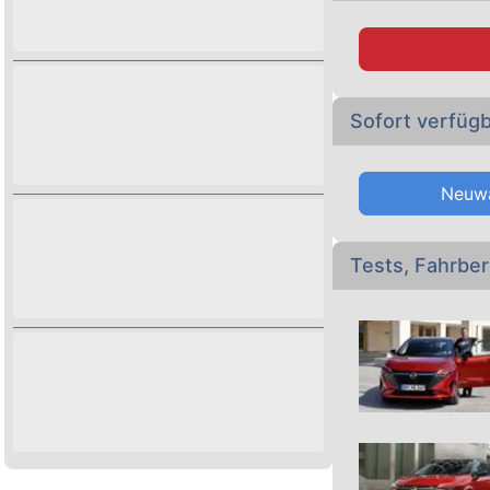
Hier finden Sie di
Modellvarianten
,
Stöbern Sie auch
Nissan Qashqai 
Sofort verfüg
Neuw
Tests, Fahrbe