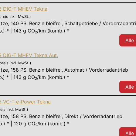
,3 DIG-T MHEV Tekna
preis inkl. MwSt.)
itze
,
140 PS
, Benzin bleifrei, Schaltgetriebe / Vorderradantr
.) * | 143 g CO
/km (komb.) *
2
Alle
,3 DIG-T MHEV Tekna Aut.
preis inkl. MwSt.)
itze
,
158 PS
, Benzin bleifrei, Automat / Vorderradantrieb
.) * | 143 g CO
/km (komb.) *
2
Alle
,5 VC-T e-Power Tekna
eis inkl. MwSt.)
itze
,
158 PS
, Benzin bleifrei, Direkt / Vorderradantrieb
.) * | 120 g CO
/km (komb.) *
2
Alle