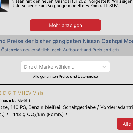
Nissan hat den neuen Qashqai für 2021 vorgestellt. Wir zeigen
Unterschiede zum Vorgängermodell des Kompakt-SUVs.
Mehr anzeigen
nd Preise der bisher gängigsten
Nissan
Qashqai
Mod
 Österreich neu erhältlich, nach Aufbauart und Preis sortiert)
Direkt Marke wählen ...
Alle genannten Preise sind Listenpreise
,3 DIG-T MHEV Visia
preis inkl. MwSt.)
itze
,
140 PS
, Benzin bleifrei, Schaltgetriebe / Vorderradantr
.) * | 143 g CO
/km (komb.) *
2
Alle