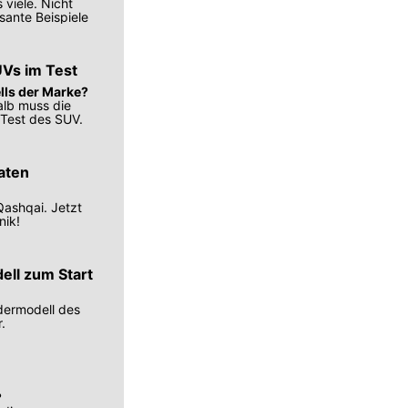
 viele. Nicht
sante Beispiele
Vs im Test
lls der Marke?
alb muss die
 Test des SUV.
aten
Qashqai. Jetzt
nik!
ell zum Start
ndermodell des
.
?