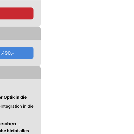
qai-
erhältlich sind.
eswagen
und
.490,-
r Optik in die
Integration in die
reichen
be bleibt alles