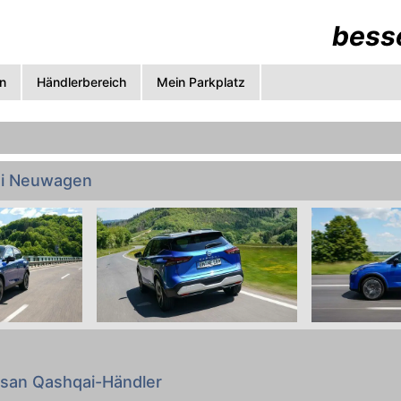
besse
n
Händlerbereich
Mein Parkplatz
ai Neuwagen
gemacht: Preise, technische Daten, Verbrauch, Abmessun
c. von allen Nissan Qashqai Varianten zum Vergleichen. 
ssan Qashqai-Händler