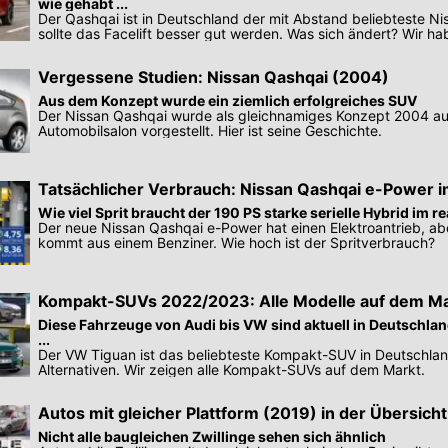
wie gehabt ...
Der Qashqai ist in Deutschland der mit Abstand beliebteste Ni
sollte das Facelift besser gut werden. Was sich ändert? Wir hab
Vergessene Studien: Nissan Qashqai (2004)
Aus dem Konzept wurde ein ziemlich erfolgreiches SUV
Der Nissan Qashqai wurde als gleichnamiges Konzept 2004 a
Automobilsalon vorgestellt. Hier ist seine Geschichte.
Tatsächlicher Verbrauch: Nissan Qashqai e-Power i
Wie viel Sprit braucht der 190 PS starke serielle Hybrid im r
Der neue Nissan Qashqai e-Power hat einen Elektroantrieb, ab
kommt aus einem Benziner. Wie hoch ist der Spritverbrauch?
Kompakt-SUVs 2022/2023: Alle Modelle auf dem Ma
Diese Fahrzeuge von Audi bis VW sind aktuell in Deutschla
...
Der VW Tiguan ist das beliebteste Kompakt-SUV in Deutschlan
Alternativen. Wir zeigen alle Kompakt-SUVs auf dem Markt.
Autos mit gleicher Plattform (2019) in der Übersicht
Nicht alle baugleichen Zwillinge sehen sich ähnlich