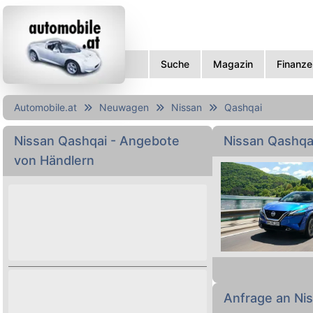
Suche
Magazin
Finanze
Automobile.at
Neuwagen
Nissan
Qashqai
Nissan
Qashqai
- Angebote
Nissan Qashq
von Händlern
Autokauf leicht 
Ausstattungen et
Anfrage an Ni
kaufen!