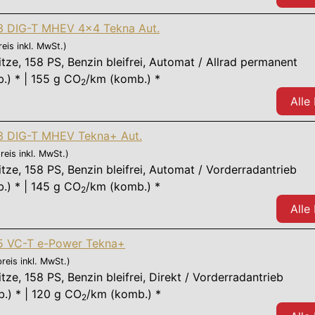
,3 DIG-T MHEV 4x4 Tekna Aut.
reis inkl. MwSt.)
itze
,
158 PS
, Benzin bleifrei, Automat / Allrad permanent
.) * | 155 g CO
/km (komb.) *
2
Alle
,3 DIG-T MHEV Tekna+ Aut.
reis inkl. MwSt.)
itze
,
158 PS
, Benzin bleifrei, Automat / Vorderradantrieb
.) * | 145 g CO
/km (komb.) *
2
Alle
,5 VC-T e-Power Tekna+
preis inkl. MwSt.)
itze
,
158 PS
, Benzin bleifrei, Direkt / Vorderradantrieb
.) * | 120 g CO
/km (komb.) *
2