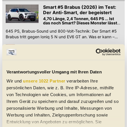
Smart #5 Brabus (2026) im Test:
Der Anti-Smart, der begeistert
4,70 Länge, 2,4 Tonnen, 645 PS ... Ist
das noch Smart? Dieses Monster lässt
jedenfalls niemanden kalt ...
645 PS, Brabus-Sound und 800-Volt-Technik: Der Smart #5
Brabus tritt gegen Ioniq 5 N und EV6 GT an. Was er kann –
und was nicht – zeigt unser Test.
Smart: Die Neuheiten 2026 im
Überblick
Im Jahr 2026 debütiert das Modell #2,
der lang ersehnte Nachfolger des
ForTwo
Smart bringt 2026 den #2 als elektrischen Fortwo-Nachfolger.
Verantwortungsvoller Umgang mit Ihren Daten
Der kompakte Zweisitzer soll rund 25.000 Euro kosten und
Wir und
unsere 1022 Partner
verarbeiten Ihre
unter 3,5 Meter messen.
Smart #5 Brabus ist der stärkste
persönlichen Daten, wie z. B. Ihre IP-Adresse, mithilfe
Smart aller Zeiten
von Technologien wie Cookies, um Informationen auf
Und der größte, schnellste, teuerste ...
Ihrem Gerät zu speichern und darauf zuzugreifen und so
und er lädt wirklich sehr sehr flott
personalisierte Werbung und Inhalte, Messungen von
Der #5 Brabus bricht diverse Smart-Rekorde. Er ist der
Werbung und Inhalten, Zielgruppenforschung sowie
größte, schnellste, teuerste ... und er lädt wirklich sehr sehr
Entwicklung von Angeboten zu ermöglichen. Sie
flott.
Smart #5: Erste Mitfahrt im