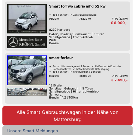
Smart forTwo cabrio mhd 52 kw
Tag-Fahrlicht
Zentralverriegelung
05/2010
71.620 km
71 PS (52 kW)
€ 6.900,-
8230
Hartberg
Cabrio/Roadster
|
Gebraucht
|
3 Türen
Schaltgetriebe
|
Front-Antrieb
Weiß
Benzin
smart forfour
Autom. Klimaanlage mit 2 Zonen
Reifendruck-Kontrolle
Lordosenstütze
Isofix Kindersitz-Befestigung
Tag-Fahrlicht
Multifunktions-Lenkrad
Zentralverriegelung mit Fernbedienung
Tempomat
08/2016
86.100 km
71 PS (52 kW)
€ 7.490,-
1210
Wien
Sonstige
|
Gebraucht
|
5 Türen
Schaltgetriebe
|
Hinterrad-Antrieb
Schwarz
Benzin
|
4.2 l/100km
Alle Smart Gebrauchtwagen in der Nähe von
Mattersburg
Unsere Smart Meldungen