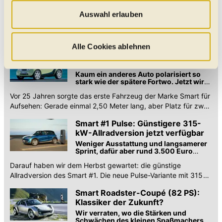
Basis soll eine neue Plattform sein, die
Besuch so komfortabel wie möglich gestalten - mit Klick
auch anderen Herstellern angeboten
Auswahl erlauben
wird
auf „Alle Cookies zulassen“ werden diese aktiviert. Unter
Smart arbeitet an einem zweisitzigen Nachfolger des Fortwo,
"Auswahl erlauben" können Sie selbst entscheiden,
der #2 heißen wird. Das sagte nun Europa-Chef Adelmann
welche Kategorien Sie zulassen möchten. Es werden nur
gegenüber verschiedenen Medien.
Alle Cookies ablehnen
Smart City-Coupé/Fortwo (1998–
Daten verarbeitet, für die Sie uns Ihr Einverständnis
2007): Klassiker der Zukunft?
geben. Bitte beachten Sie, dass durch eine
Kaum ein anderes Auto polarisiert so
stark wie der spätere Fortwo. Jetzt wird
Einschränkung womöglich nicht mehr alle
er 25 Jahre alt
Funktionalitäten der Website zur Verfügung stehen. Sie
Vor 25 Jahren sorgte das erste Fahrzeug der Marke Smart für
können die Einstellungen jederzeit in unserer
Aufsehen: Gerade einmal 2,50 Meter lang, aber Platz für zwei
Personen.
Datenschutzerklärung
anpassen.
Smart #1 Pulse: Günstigere 315-
kW-Allradversion jetzt verfügbar
Weniger Ausstattung und langsamerer
Sprint, dafür aber rund 3.500 Euro
günstiger als der Brabus
Darauf haben wir dem Herbst gewartet: die günstige
Allradversion des Smart #1. Die neue Pulse-Variante mit 315
kW kostet 46.490 Euro.
Smart Roadster-Coupé (82 PS):
Klassiker der Zukunft?
Wir verraten, wo die Stärken und
Schwächen des kleinen Spaßmachers