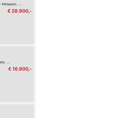
Klimaanlage
€ 28.900,-
Felgen
€ 16.900,-