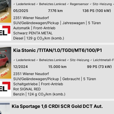
Lederlenkrad
Beheiztes Lenkrad
Regensensor
Sitz-Heizung
05/2025
7.176 km
136 PS (100 kW)
2351
Wiener Neudorf
SUV/Geländewagen/Pickup
|
Jahreswagen
|
5 Türen
Automatik
|
Front-Antrieb
Schwarz PENTA METAL
Diesel
|
129
g CO
/km (komb.)
2
Kia Stonic /TITAN/1.0/TGDI/MT6/100/P1
Lederlenkrad
Beheiztes Lenkrad
Sitz-Heizung
Leichtmetall-
12/2024
15.000 km
99 PS (73 kW)
2351
Wiener Neudorf
SUV/Geländewagen/Pickup
|
Gebraucht
|
5 Türen
Schaltgetriebe
|
Front-Antrieb
Rot SIGNAL RED
Benzin
|
124
g CO
/km (komb.)
2
Kia Sportage 1,6 CRDI SCR Gold DCT Aut.