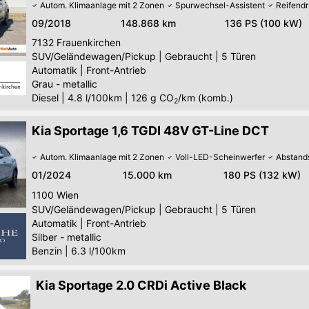
Autom. Klimaanlage mit 2 Zonen
Spurwechsel-Assistent
Reifendr
09/2018
148.868 km
136 PS (100 kW)
7132
Frauenkirchen
SUV/Geländewagen/Pickup
|
Gebraucht
|
5 Türen
Automatik
|
Front-Antrieb
Grau - metallic
Diesel
|
4.8 l/100km
|
126
g CO
/km (komb.)
2
Kia Sportage 1,6 TGDI 48V GT-Line DCT
Autom. Klimaanlage mit 2 Zonen
Voll-LED-Scheinwerfer
Abstand
01/2024
15.000 km
180 PS (132 kW)
1100
Wien
SUV/Geländewagen/Pickup
|
Gebraucht
|
5 Türen
Automatik
|
Front-Antrieb
Silber - metallic
Benzin
|
6.3 l/100km
Kia Sportage 2.0 CRDi Active Black