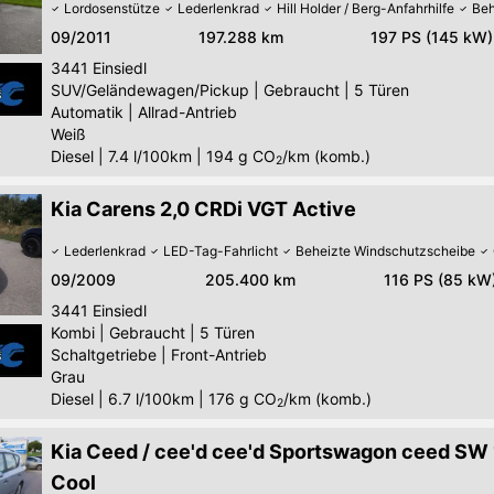
Lordosenstütze
Lederlenkrad
Hill Holder / Berg-Anfahrhilfe
Beh
09/2011
197.288 km
197 PS (145 kW)
3441
Einsiedl
SUV/Geländewagen/Pickup
|
Gebraucht
|
5 Türen
Automatik
|
Allrad-Antrieb
Weiß
Diesel
|
7.4 l/100km
|
194
g CO
/km (komb.)
2
Kia Carens 2,0 CRDi VGT Active
Lederlenkrad
LED-Tag-Fahrlicht
Beheizte Windschutzscheibe
09/2009
205.400 km
116 PS (85 kW
3441
Einsiedl
Kombi
|
Gebraucht
|
5 Türen
Schaltgetriebe
|
Front-Antrieb
Grau
Diesel
|
6.7 l/100km
|
176
g CO
/km (komb.)
2
Kia Ceed / cee'd cee'd Sportswagon ceed SW
Cool