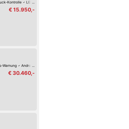
uck-Kontrolle
LED-Scheinwerfer
Beheiztes Lenkrad
Beheizte Windschut
€ 15.950,-
s-Warnung
Android Auto
Apple CarPlay
Digitales Cockpit
360°-Kamera
€ 30.460,-