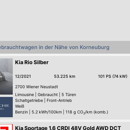
Gebrauchtwagen in der Nähe von Korneuburg
Kia Rio Silber
12/2021
53.225 km
101 PS (74 kW)
2700
Wiener Neustadt
Limousine
|
Gebraucht
|
5 Türen
Schaltgetriebe
|
Front-Antrieb
Weiß
Benzin
|
5.2 kWh/100km
|
118
g CO
/km (komb.)
2
Kia Sportage 1.6 CRDI 48V Gold AWD DCT