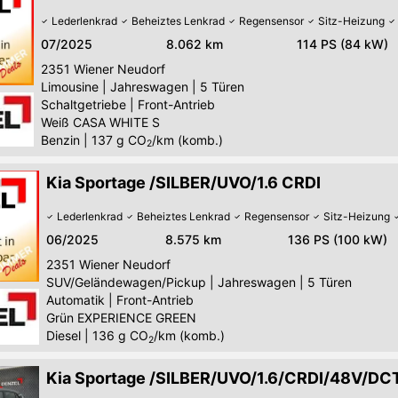
Lederlenkrad
Beheiztes Lenkrad
Regensensor
Sitz-Heizung
07/2025
8.062 km
114 PS (84 kW)
2351
Wiener Neudorf
Limousine
|
Jahreswagen
|
5 Türen
Schaltgetriebe
|
Front-Antrieb
Weiß CASA WHITE S
Benzin
|
137
g CO
/km (komb.)
2
Kia Sportage /SILBER/UVO/1.6 CRDI
Lederlenkrad
Beheiztes Lenkrad
Regensensor
Sitz-Heizung
06/2025
8.575 km
136 PS (100 kW)
2351
Wiener Neudorf
SUV/Geländewagen/Pickup
|
Jahreswagen
|
5 Türen
Automatik
|
Front-Antrieb
Grün EXPERIENCE GREEN
Diesel
|
136
g CO
/km (komb.)
2
Kia Sportage /SILBER/UVO/1.6/CRDI/48V/DC