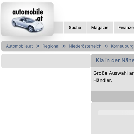
Suche
Magazin
Finanze
Automobile.at
Regional
Niederösterreich
Korneuburg
Kia in der Nä
Große Auswahl an
Händler.