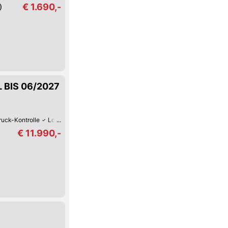
€ 1.690,-
)
RL BIS 06/2027
ruck-Kontrolle
Lordosenstütze
Lederlenkrad
Hill Holder / Berg-Anfahrhilfe
€ 11.990,-