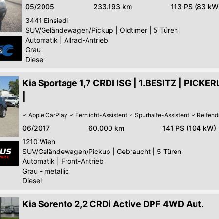
05/2005
233.193 km
113 PS (83 kW
3441
Einsiedl
SUV/Geländewagen/Pickup
|
Oldtimer
|
5 Türen
Automatik
|
Allrad-Antrieb
Grau
Diesel
Kia Sportage 1,7 CRDI ISG | 1.BESITZ | PICKE
|
Apple CarPlay
Fernlicht-Assistent
Spurhalte-Assistent
Reifend
06/2017
60.000 km
141 PS (104 kW)
1210
Wien
SUV/Geländewagen/Pickup
|
Gebraucht
|
5 Türen
Automatik
|
Front-Antrieb
Grau - metallic
Diesel
Kia Sorento 2,2 CRDi Active DPF 4WD Aut.