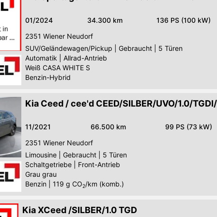
01/2024
34.300 km
136 PS (100 kW)
2351
Wiener Neudorf
SUV/Geländewagen/Pickup
|
Gebraucht
|
5 Türen
Automatik
|
Allrad-Antrieb
Weiß CASA WHITE S
Benzin-Hybrid
Kia Ceed / cee'd CEED/SILBER/UVO/1.0/TGD
11/2021
66.500 km
99 PS (73 kW)
2351
Wiener Neudorf
Limousine
|
Gebraucht
|
5 Türen
Schaltgetriebe
|
Front-Antrieb
Grau grau
Benzin
|
119
g CO
/km (komb.)
2
Kia XCeed /SILBER/1.0 TGD