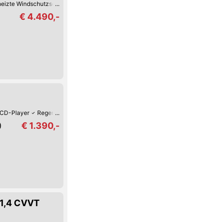
eizte Windschutzscheibe
Armstütze
CD-Player
Regensensor
Multifun
€ 4.490,-
CD-Player
Regensensor
Tag-Fahrlicht
Zentralverriegelung mit Fernbedi
€ 1.390,-
)
 1,4 CVVT