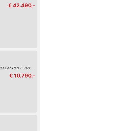
€ 42.490,-
tes Lenkrad
Park-Kamera
Park-Assistent hinten
Lichtsensor
€ 10.790,-