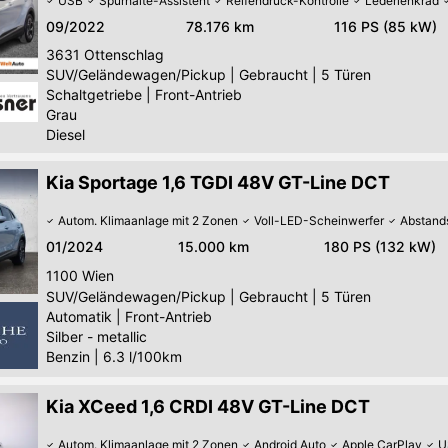
USB
Spurhalte-Assistent
Reifendruck-Kontrolle
Lederlenkrad
09/2022
78.176 km
116 PS (85 kW)
3631
Ottenschlag
SUV/Geländewagen/Pickup
|
Gebraucht
|
5 Türen
Schaltgetriebe
|
Front-Antrieb
Grau
Diesel
Kia Sportage 1,6 TGDI 48V GT-Line DCT
Autom. Klimaanlage mit 2 Zonen
Voll-LED-Scheinwerfer
Abstand
01/2024
15.000 km
180 PS (132 kW)
1100
Wien
SUV/Geländewagen/Pickup
|
Gebraucht
|
5 Türen
Automatik
|
Front-Antrieb
Silber - metallic
Benzin
|
6.3 l/100km
Kia XCeed 1,6 CRDI 48V GT-Line DCT
Autom. Klimaanlage mit 2 Zonen
Android Auto
Apple CarPlay
U