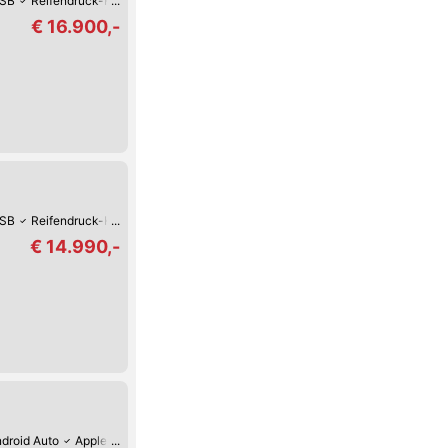
SB
Reifendruck-Kontrolle
Müdigkeitserkennung
Lederlenkrad
Beheizte
€ 16.900,-
SB
Reifendruck-Kontrolle
Müdigkeitserkennung
Lederlenkrad
Beheizte
€ 14.990,-
droid Auto
Apple CarPlay
Digitales Cockpit
Verkehrszeichen-Erkennung