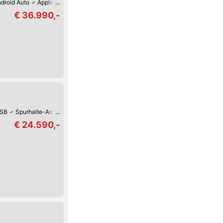
droid Auto
Apple CarPlay
Digitales Cockpit
360°-Kamera
Verkehrszei
€ 36.990,-
SB
Spurhalte-Assistent
Reifendruck-Kontrolle
Müdigkeitserkennung
Le
€ 24.590,-