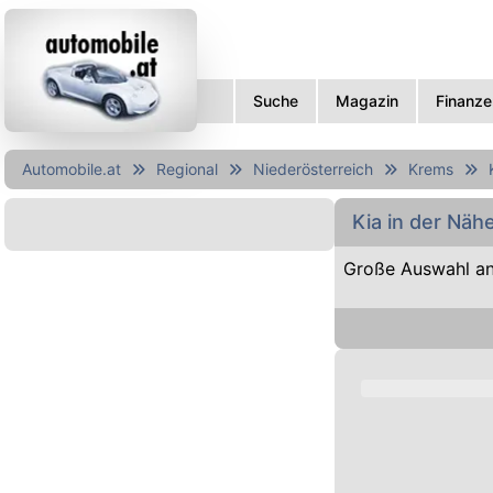
Suche
Magazin
Finanze
Automobile.at
Regional
Niederösterreich
Krems
Kia in der Nä
Große Auswahl an