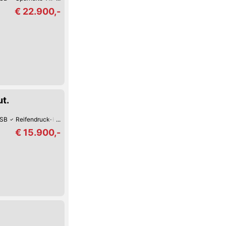
€ 22.900,-
t.
SB
Reifendruck-Kontrolle
Lederlenkrad
Beheiztes Lenkrad
Park-Kame
€ 15.900,-