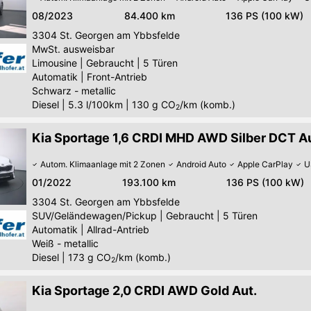
08/2023
84.400 km
136 PS (100 kW)
3304
St. Georgen am Ybbsfelde
MwSt. ausweisbar
Limousine
|
Gebraucht
|
5 Türen
Automatik
|
Front-Antrieb
Schwarz - metallic
Diesel
|
5.3 l/100km
|
130
g CO
/km (komb.)
2
Kia Sportage 1,6 CRDI MHD AWD Silber DCT Au
Autom. Klimaanlage mit 2 Zonen
Android Auto
Apple CarPlay
U
01/2022
193.100 km
136 PS (100 kW)
3304
St. Georgen am Ybbsfelde
SUV/Geländewagen/Pickup
|
Gebraucht
|
5 Türen
Automatik
|
Allrad-Antrieb
Weiß - metallic
Diesel
|
173
g CO
/km (komb.)
2
Kia Sportage 2,0 CRDI AWD Gold Aut.