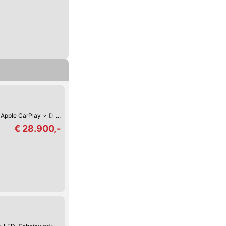
Apple CarPlay
Digitales Cockpit
360°-Kamera
Verkehrszeichen-Erkenn
€ 28.900,-