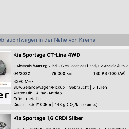
Gebrauchtwagen in der Nähe von Krems
Kia Sportage GT-Line 4WD
Abstands-Warnung
Induktives Laden des Handys
Android Auto
04/2022
79.000 km
136 PS (100 kW)
3390
Melk
SUV/Geländewagen/Pickup
|
Gebraucht
|
5 Türen
Automatik
|
Allrad-Antrieb
Grün - metallic
Diesel
|
5.5 l/100km
|
143
g CO
/km (komb.)
2
Kia Sportage 1,6 CRDI Silber