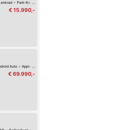
Lenkrad
Park-Kamera
Park-Assistent hinten
Park-Assistent vorne
Licht
€ 15.990,-
droid Auto
Apple CarPlay
Digitales Cockpit
360°-Kamera
Verkehrszei
€ 69.990,-