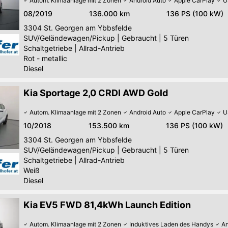
Autom. Klimaanlage mit 2 Zonen
Android Auto
Apple CarPlay
U
08/2019
136.000 km
136 PS (100 kW)
3304
St. Georgen am Ybbsfelde
SUV/Geländewagen/Pickup
|
Gebraucht
|
5 Türen
Schaltgetriebe
|
Allrad-Antrieb
Rot - metallic
Diesel
Kia Sportage 2,0 CRDI AWD Gold
Autom. Klimaanlage mit 2 Zonen
Android Auto
Apple CarPlay
U
10/2018
153.500 km
136 PS (100 kW)
3304
St. Georgen am Ybbsfelde
SUV/Geländewagen/Pickup
|
Gebraucht
|
5 Türen
Schaltgetriebe
|
Allrad-Antrieb
Weiß
Diesel
Kia EV5 FWD 81,4kWh Launch Edition
Autom. Klimaanlage mit 2 Zonen
Induktives Laden des Handys
An