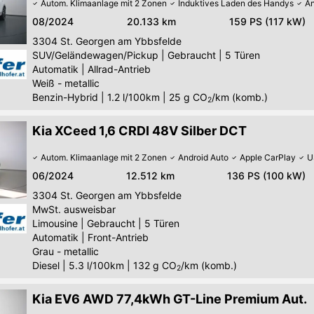
Autom. Klimaanlage mit 2 Zonen
Induktives Laden des Handys
An
08/2024
20.133 km
159 PS (117 kW)
3304
St. Georgen am Ybbsfelde
SUV/Geländewagen/Pickup
|
Gebraucht
|
5 Türen
Automatik
|
Allrad-Antrieb
Weiß - metallic
Benzin-Hybrid
|
1.2 l/100km
|
25
g CO
/km (komb.)
2
Kia XCeed 1,6 CRDI 48V Silber DCT
Autom. Klimaanlage mit 2 Zonen
Android Auto
Apple CarPlay
U
06/2024
12.512 km
136 PS (100 kW)
3304
St. Georgen am Ybbsfelde
MwSt. ausweisbar
Limousine
|
Gebraucht
|
5 Türen
Automatik
|
Front-Antrieb
Grau - metallic
Diesel
|
5.3 l/100km
|
132
g CO
/km (komb.)
2
Kia EV6 AWD 77,4kWh GT-Line Premium Aut.