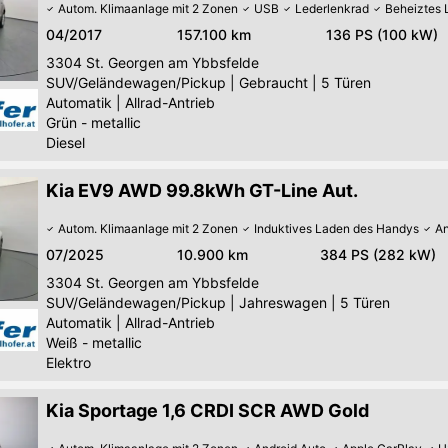
Autom. Klimaanlage mit 2 Zonen
USB
Lederlenkrad
Beheiztes 
04/2017
157.100 km
136 PS (100 kW)
3304
St. Georgen am Ybbsfelde
SUV/Geländewagen/Pickup
|
Gebraucht
|
5 Türen
Automatik
|
Allrad-Antrieb
Grün - metallic
Diesel
Kia EV9 AWD 99.8kWh GT-Line Aut.
Autom. Klimaanlage mit 2 Zonen
Induktives Laden des Handys
An
07/2025
10.900 km
384 PS (282 kW)
3304
St. Georgen am Ybbsfelde
SUV/Geländewagen/Pickup
|
Jahreswagen
|
5 Türen
Automatik
|
Allrad-Antrieb
Weiß - metallic
Elektro
Kia Sportage 1,6 CRDI SCR AWD Gold