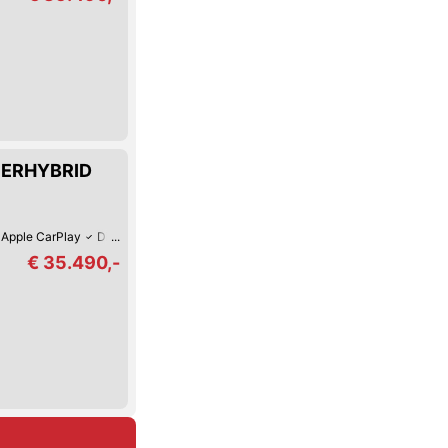
UPERHYBRID
Apple CarPlay
Digitales Cockpit
Fernlicht-Assistent
360°-Kamera
Ver
€ 35.490,-