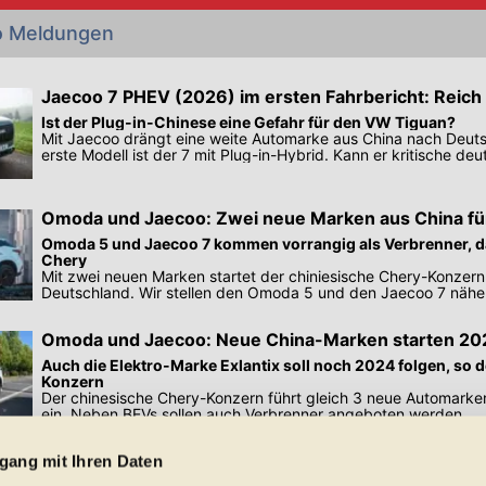
o Meldungen
Jaecoo 7 PHEV (2026) im ersten Fahrbericht: Reich 
Ist der Plug-in-Chinese eine Gefahr für den VW Tiguan?
Mit Jaecoo drängt eine weite Automarke aus China nach Deut
erste Modell ist der 7 mit Plug-in-Hybrid. Kann er kritische d
überzeugen?
Omoda und Jaecoo: Zwei neue Marken aus China fü
Omoda 5 und Jaecoo 7 kommen vorrangig als Verbrenner, da
Chery
Mit zwei neuen Marken startet der chiniesische Chery-Konzern
Deutschland. Wir stellen den Omoda 5 und den Jaecoo 7 näher
Omoda und Jaecoo: Neue China-Marken starten 20
Deutschland
Auch die Elektro-Marke Exlantix soll noch 2024 folgen, so 
Konzern
Der chinesische Chery-Konzern führt gleich 3 neue Automarke
ein. Neben BEVs sollen auch Verbrenner angeboten werden.
Preisangaben in den Meldungen gelten für Deutschland. Quelle: Auto-News
gang mit Ihren Daten