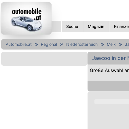
Suche
Magazin
Finanze
Automobile.at
Regional
Niederösterreich
Melk
J
Jaecoo in der
Große Auswahl an