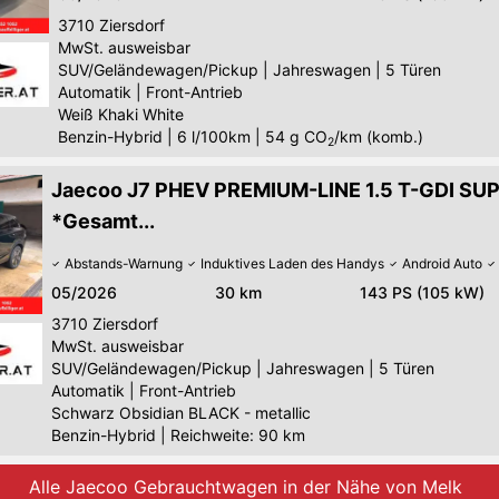
3710
Ziersdorf
MwSt. ausweisbar
SUV/Geländewagen/Pickup
|
Jahreswagen
|
5 Türen
Automatik
|
Front-Antrieb
Weiß Khaki White
Benzin-Hybrid
|
6 l/100km
|
54
g CO
/km (komb.)
2
Jaecoo J7 PHEV PREMIUM-LINE 1.5 T-GDI S
*Gesamt...
Abstands-Warnung
Induktives Laden des Handys
Android Auto
05/2026
30 km
143 PS (105 kW)
3710
Ziersdorf
MwSt. ausweisbar
SUV/Geländewagen/Pickup
|
Jahreswagen
|
5 Türen
Automatik
|
Front-Antrieb
Schwarz Obsidian BLACK - metallic
Benzin-Hybrid
|
Reichweite: 90 km
Alle Jaecoo Gebrauchtwagen in der Nähe von Melk