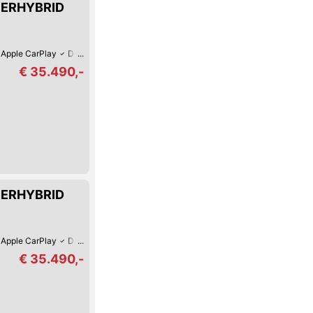
UPERHYBRID
Apple CarPlay
Digitales Cockpit
Fernlicht-Assistent
360°-Kamera
Ver
€ 35.490,-
UPERHYBRID
Apple CarPlay
Digitales Cockpit
Fernlicht-Assistent
360°-Kamera
Ver
€ 35.490,-