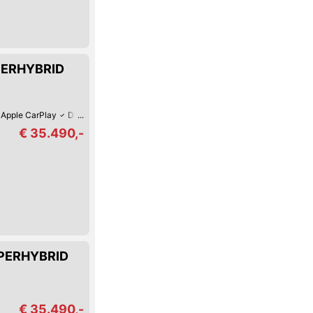
UPERHYBRID
Apple CarPlay
Digitales Cockpit
Fernlicht-Assistent
360°-Kamera
Ver
€ 35.490,-
UPERHYBRID
€ 35.490,-