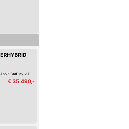
UPERHYBRID
Apple CarPlay
Digitales Cockpit
Fernlicht-Assistent
360°-Kamera
Ver
€ 35.490,-