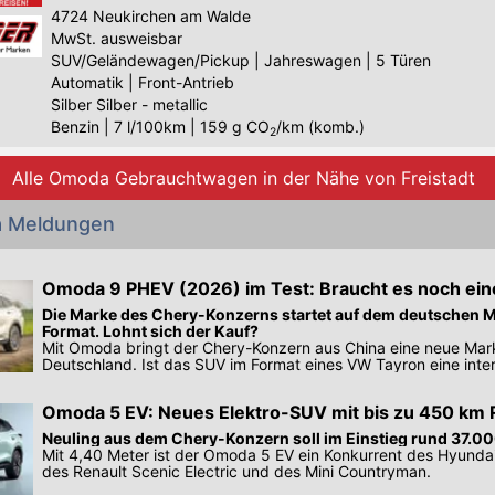
4724
Neukirchen am Walde
MwSt. ausweisbar
SUV/Geländewagen/Pickup
|
Jahreswagen
|
5 Türen
Automatik
|
Front-Antrieb
Silber Silber - metallic
Benzin
|
7 l/100km
|
159
g CO
/km (komb.)
2
Alle Omoda Gebrauchtwagen in der Nähe von Freistadt
 Meldungen
Omoda 9 PHEV (2026) im Test: Braucht es noch ei
Die Marke des Chery-Konzerns startet auf dem deutschen M
Format. Lohnt sich der Kauf?
Mit Omoda bringt der Chery-Konzern aus China eine neue Mar
Deutschland. Ist das SUV im Format eines VW Tayron eine inte
Alternative?
Omoda 5 EV: Neues Elektro-SUV mit bis zu 450 km 
Neuling aus dem Chery-Konzern soll im Einstieg rund 37.0
Mit 4,40 Meter ist der Omoda 5 EV ein Konkurrent des Hyundai
des Renault Scenic Electric und des Mini Countryman.