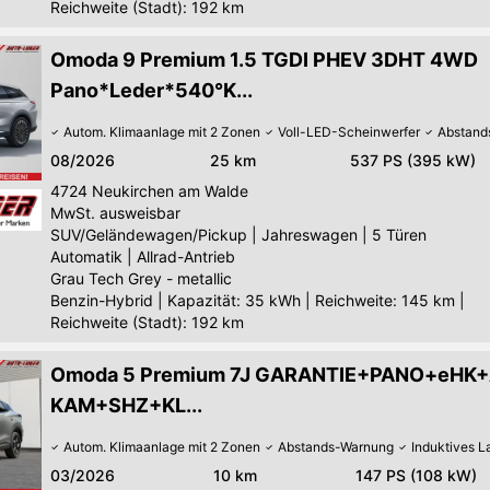
Reichweite (Stadt): 192 km
Omoda 9 Premium 1.5 TGDI PHEV 3DHT 4WD
Pano*Leder*540°K...
Autom. Klimaanlage mit 2 Zonen
Voll-LED-Scheinwerfer
Abstand
08/2026
25 km
537 PS (395 kW)
4724
Neukirchen am Walde
MwSt. ausweisbar
SUV/Geländewagen/Pickup
|
Jahreswagen
|
5 Türen
Automatik
|
Allrad-Antrieb
Grau Tech Grey - metallic
Benzin-Hybrid
|
Kapazität: 35 kWh | Reichweite: 145 km |
Reichweite (Stadt): 192 km
Omoda 5 Premium 7J GARANTIE+PANO+eHK
KAM+SHZ+KL...
Autom. Klimaanlage mit 2 Zonen
Abstands-Warnung
Induktives 
03/2026
10 km
147 PS (108 kW)