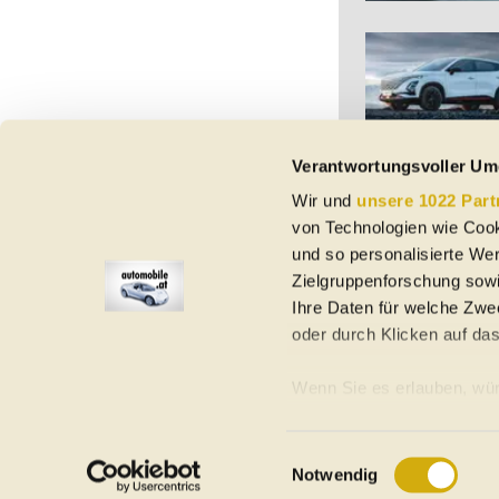
Verantwortungsvoller Um
Wir und
unsere 1022 Part
Vorbehaltlich Irrtümer,
von Technologien wie Cook
etc. beziehen sich au
Nutzungsbedingungen ke
und so personalisierte We
Zielgruppenforschung sowi
Ihre Daten für welche Zwec
oder durch Klicken auf da
Elektroautos
Gebrauchtwagen
Neuwagen
Jahreswagen
Regional
A
Wenn Sie es erlauben, wür
Informationen über Ih
Homepage
Impressum
Nutzungsbedingungen
Datenschutzerklär
Ihr Gerät durch aktiv
Einwilligungsauswahl
©
2026
automobile.at
Notwendig
Erfahren Sie mehr darüber,