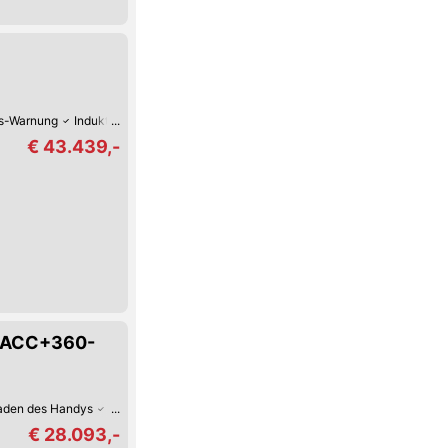
s-Warnung
Induktives Laden des Handys
Android Auto
Apple CarPlay
D
€ 43.439,-
+ACC+360-
Laden des Handys
Android Auto
Apple CarPlay
Digitales Cockpit
Fernlic
€ 28.093,-