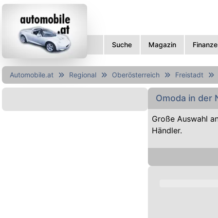
Suche
Magazin
Finanze
Automobile.at
Regional
Oberösterreich
Freistadt
Omoda in der 
Große Auswahl a
Händler.