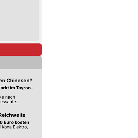
nen Chinesen?
arkt im Tayron-
ke nach
ressante
Reichweite
00 Euro kosten
 Kona Elektro,