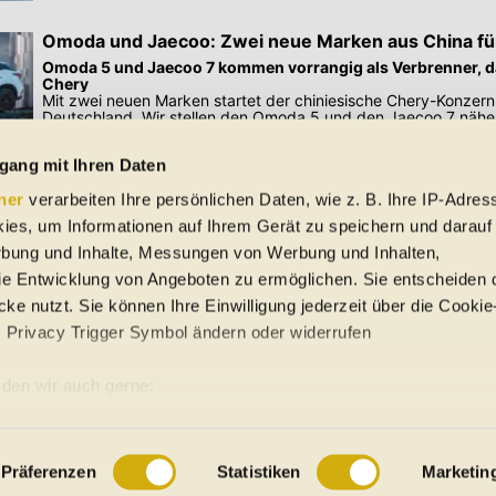
Omoda und Jaecoo: Zwei neue Marken aus China fü
Omoda 5 und Jaecoo 7 kommen vorrangig als Verbrenner, da
Chery
Mit zwei neuen Marken startet der chiniesische Chery-Konzern
Deutschland. Wir stellen den Omoda 5 und den Jaecoo 7 näher
Preisangaben in den Meldungen gelten für Deutschland. Quelle: Auto-News
gang mit Ihren Daten
ner
verarbeiten Ihre persönlichen Daten, wie z. B. Ihre IP-Adress
 Schreibfehler und Zwischenverkauf. Hinweis: Technische Daten, Verbrauc
ies, um Informationen auf Ihrem Gerät zu speichern und darauf
f EU-Normen sowie auf Neuwagen. automobile.at übernimmt entsprechend 
ine Gewähr für die Richtigkeit der Angaben.
rbung und Inhalte, Messungen von Werbung und Inhalten,
e Entwicklung von Angeboten zu ermöglichen. Sie entscheiden 
ke nutzt. Sie können Ihre Einwilligung jederzeit über die Cookie
s Privacy Trigger Symbol ändern oder widerrufen
uto-Händler
den wir auch gerne:
re geografische Lage erfassen, welche bis auf einige Meter gena
ung
Sitemap
es Scannen nach bestimmten Merkmalen (Fingerprinting) identifiz
Präferenzen
Statistiken
Marketin
 wie Ihre persönlichen Daten verarbeitet werden, und legen Sie 