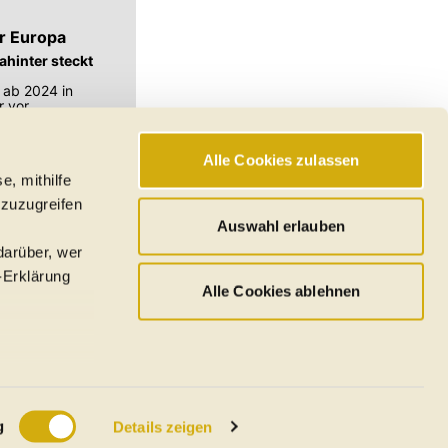
r Europa
hinter steckt
 ab 2024 in
 vor.
Alle Cookies zulassen
e, mithilfe
hswerte, Reichweiten
 zuzugreifen
den
Auswahl erlauben
darüber, wer
-Erklärung
Alle Cookies ablehnen
u sein können
ieren
g
Details zeigen
Ihre